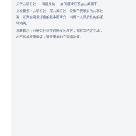
关于韭研公社
问题反馈
有问题请联系
@韭菜团子
公社愿景：韭研公社，原韭菜公社，投资干货最多的共享社
群，汇聚全网最深度的基本面研究，消弭个人滞后机构的逻
辑鸿沟。
风险提示：韭研公社里任何网友的发言，都有其特定立场，
均不构成投资建议，请投资者独立审慎决策。