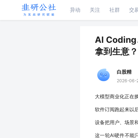
异动
关注
社群
交
AI Cod
拿到生意？
白股精
2026-06-
大模型商业化正在换落
软件订阅跑起来以
设备把用户、场景
这一轮AI硬件不能