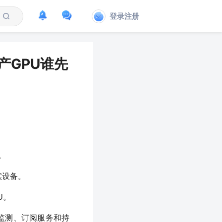
登录注册
国产GPU谁先
。
实设备。
U。
据监测、订阅服务和持