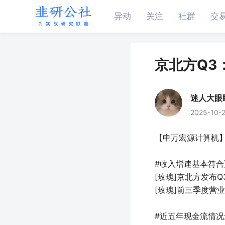
异动
关注
社群
交
京北方Q3
迷人大眼
2025-10-2
【申万宏源计算机】
#收入增速基本符
[玫瑰]京北方发布Q
[玫瑰]前三季度营业
#近五年现金流情况