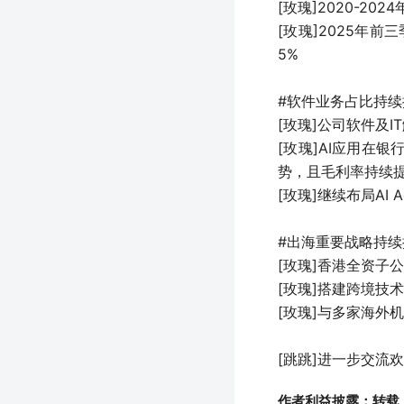
[玫瑰]2020-2
[玫瑰]2025年
5%
#软件业务占比持续
[玫瑰]公司软件及I
[玫瑰]AI应用在
势，且毛利率持续
[玫瑰]继续布局AI
#出海重要战略持续
[玫瑰]香港全资子
[玫瑰]搭建跨境技
[玫瑰]与多家海外
[跳跳]进一步交流
作者利益披露：转载