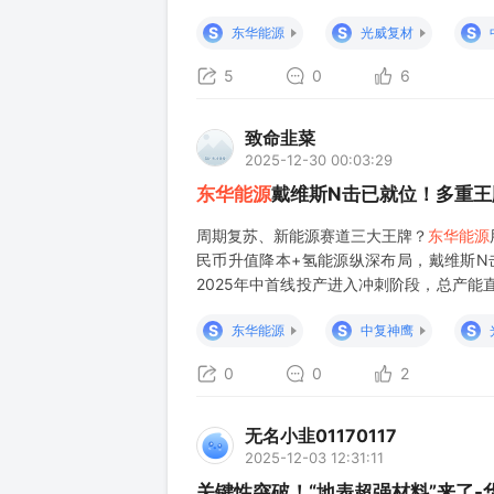
成熟度，茂名项目已完成2025亩征地+职
S
S
S
东华能源
光威复材
5
0
6
致命韭菜
2025-12-30 00:03:29
东华能源
戴维斯N击已就位！多重王
周期复苏、新能源赛道三大王牌？
东华能源
民币升值降本+氢能源纵深布局，戴维斯N
2025年中首线投产进入冲刺阶段，总产
产品直接对标T800/T1000高性能级别
S
S
S
东华能源
中复神鹰
0
0
2
无名小韭01170117
2025-12-03 12:31:11
关键性突破！“地表超强材料”来了-