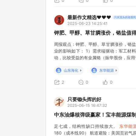
0
0
0
最新作文精选❤️❤️❤️
只买龙头的老股民
2025-06-23 14:25:41
钾肥、甲醇、草甘膦涨价，铬盐值
周报观点：钾肥、甲醇、草甘膦涨价，铬盐
业的影响如下： 1）需求端驱动：军工材
动，比较受益的有金属铬（振华股份，应用
技，应用于军工）、橡胶材料（昊华科技等
S
S
山东海化
东华能源
份、云天化、兴发集团、新洋丰、史丹利、
2
0
0
只要锄头挥的好
2025-06-15 16:47:32
中东油爆核弹级赢家！宝丰能源煤制烯
足七成，结构性缺口持续放大。
东华能
180（成本线90） 航道避险：美国页岩