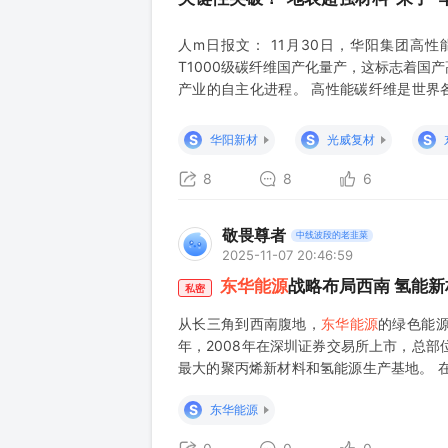
人m日报文： 11月30日，华阳集团高
T1000级碳纤维国产化量产，这标志着国
产业的自主化进程。 高性能碳纤维是世界
导，是我国战略性新兴产业中主要的发展方向
碳纤维示范产线，生产的T1000级碳纤维
S
S
S
华阳新材
光威复材
6400兆
8
8
6
敬畏尊者
中线波段的老韭菜
2025-11-07 20:46:59
东华能源
战略布局西南 氢能
私密
从长三角到西南腹地，
东华能源
的绿色能
年，2008年在深圳证券交易所上市，总
最大的聚丙烯新材料和氢能源生产基地。 
源转型需求形成战略契合。 --- 01 业
S
东华能源