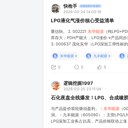
快枪手
高抛低吸的老股民
2026-03-24 14:03:16
LPG液化气涨价核心受益清单
重估快。 2. 002221
东华能源
（纯LPG+P
库存大；PDH产能大，LPG涨价→产品同
3. 000637 茂化实华（LPG深加工弹
子小易炒。 - 催化：石化品跟涨、LPG期
S
S
S
东华能源
九丰能源
0
5
5
逻辑挖掘1997
2026-03-20 23:11:04
石化夜盘全线爆发！LPG、合成橡
与产品提价双轮驱动盈利。 -
东华能源
（0
润。 - 九丰能源（605090）：主营LPG
LPG深加工业务占比高，产品价格联动上涨
格大涨，带动顺丁橡胶、橡胶助剂产业链盈