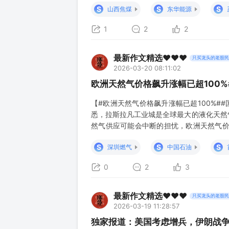
S
S
S
山西焦煤
东华能源
1
2
2
最新作文精选❤️❤️❤️
只买龙头的老股民
2026-03-20 08:11:02
欧洲天然气价格飙升涨幅已超100%
【#欧洲天然气价格飙升涨幅已超100%#
悉，拉斯拉凡工业城是全球最大的液化天然
然气供应可能会中断的担忧，欧洲天然气价格
天然气期货4月合约价格报每兆瓦时66.8
S
S
S
深圳燃气
中国石油
100%。 19日盘中国际油价继续上涨
0
2
3
最新作文精选❤️❤️❤️
只买龙头的老股民
2026-03-19 11:28:57
独家报道：美国考虑增兵，伊朗战