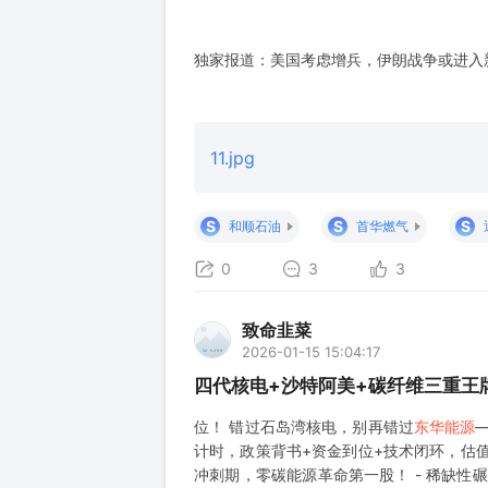
独家报道：美国考虑增兵，伊朗战争或进入
11.jpg
S
S
S
和顺石油
首华燃气
0
3
3
致命韭菜
2026-01-15 15:04:17
四代核电+沙特阿美+碳纤维三重王
位！ 错过石岛湾核电，别再错过
东华能源
计时，政策背书+资金到位+技术闭环，估
冲刺期，零碳能源革命第一股！ - 稀缺性