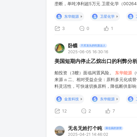
垄断，单吨净利超5万元 卫星化学（00264
烃国产化项目投产，进口替代空间达200亿/
S
S
S
东华能源
卫星化学
3
0
1
卧蝶
只买龙头的吃面达人
2025-06-05 16:30:16
美国短期内停止乙烷出口的利弊分
舶投资（3艘）面临闲置风险。
东华能源
（
来源 ⚖️ 二、相对受益企业：原料多元化或
料灵活性，可快速切换原料，降低断供影响 
2. 石脑油路线主导企业 中国石化（600028
S
S
S
金发科技
东华能源
12
2
7
无名无姓打个盹
满仓搞的游资
2025-04-21 14:46:02