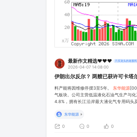
最新作文精选❤️❤️❤️
只买龙头的老股民
2026-04-07 14:08:00
伊朗出尔反尔？ 两艘已获许可卡塔
料产能将因维修停摆3至5年。
东华能源
[0
气板块。公司主营低温液化石油气生产与化
4.8%，拥有长江沿岸最大液化气专用码头及
过募投项目加速转型，合资设立扬子江石化
S
东华能源
0
0
0