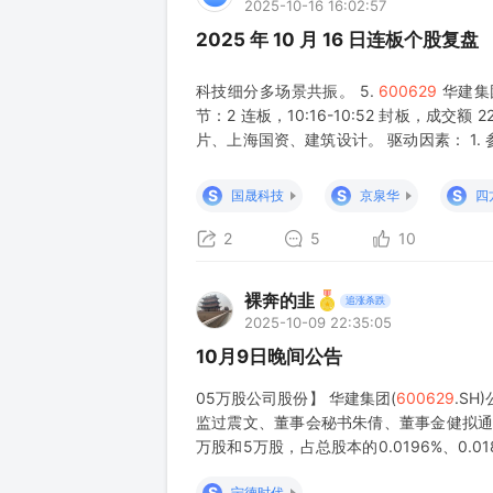
2025-10-16 16:02:57
2025 年 10 月 16 日连板个股复盘
科技细分多场景共振。 5.
600629
华建集团
节：2 连板，10:16-10:52 封板，成交额 
片、上海国资、建筑设计。 驱动因素： 1
上海微电子（国内光刻机龙头）13.275% 股
S
S
S
国晟科技
京泉华
四
2
5
10
裸奔的韭
追涨杀跌
2025-10-09 22:35:05
10月9日晚间公告
05万股公司股份】 华建集团(
600629
.S
监过震文、董事会秘书朱倩、董事金健拟通过
万股和5万股，占总股本的0.0196%、0.0186
披露之日起十五个交易日后的三个月内进行
S
宁德时代