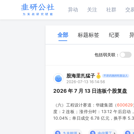
异动
关注
社群
交
全部
标题标签
纪要
包括弱关联：
股海里扎猛子
不讲武德的吃面达人
2026-07-13 16:14:56
2026 年 7 月 13 日连板个股复盘
（六）工程设计赛道：华建集团（
600629
度：2 连板；涨停分时：13:12 午后启动
10.04%；单日成交 6.78 亿元，换手率 
重整获批；工程设计龙头；上海国资；控股股
S
S
S
九丰能源
中信重工