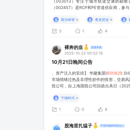
（003013）专注于城市轨道交通的勘
（002457）是RCP和PE管道供应商，
球墨铸铁管等产品广泛应用于地下管网；金洲
S
S
S
新兴铸管
青龙管业
3
1
4
裸奔的韭
追涨杀跌
2025-10-22 00:52:16
10月21日晚间公告
、资产注入的安排】 华建集团(
600629
.S
市场情绪过热及非理性炒作的情形，交易风
投公司，自上海国投公司回函出具日（202
重组、资产注入的安排。公司是以工程设计
S
宁德时代
1
0
9
股海里扎猛子
不讲武德的吃面达人