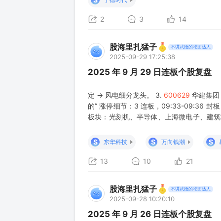
2
3
14
股海里扎猛子
不讲武德的吃面达人
2025-09-29 17:25:38
2025 年 9 月 29 日连板个股复盘
定 → 风电细分龙头。 3.
600629
华建集团 
的” 涨停细节：3 连板，09:33-09:36 封板
板块：光刻机、半导体、上海微电子、建筑地产
股东为上海国资投资公司，旗下创投平台持有上海
S
S
S
东华科技
万向钱潮
13
10
21
股海里扎猛子
不讲武德的吃面达人
2025-09-28 10:20:10
2025 年 9 月 26 日连板个股复盘