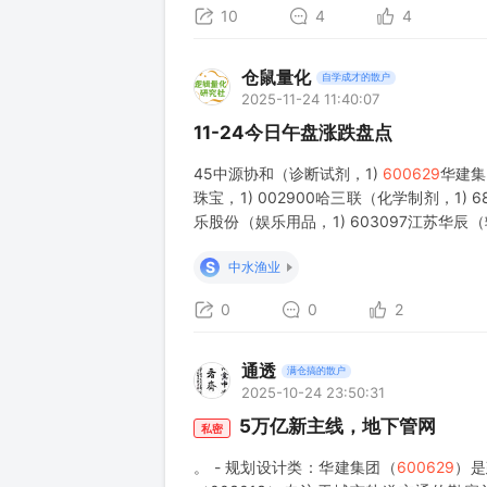
10
4
4
仓鼠量化
自学成才的散户
2025-11-24 11:40:07
11-24今日午盘涨跌盘点
45中源协和（诊断试剂，1)
600629
华建集
珠宝，1) 002900哈三联（化学制剂，1) 
乐股份（娱乐用品，1) 603097江苏华辰（
605365立
S
中水渔业
0
0
2
通透
满仓搞的散户
2025-10-24 23:50:31
5万亿新主线，地下管网
私密
。 - 规划设计类：华建集团（
600629
）是