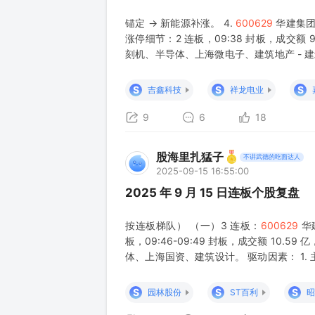
锚定 → 新能源补涨。 4.
600629
华建集团 
涨停细节：2 连板，09:38 封板，成交额 9
刻机、半导体、上海微电子、建筑地产 - 建
头）：控股股东为上海国资投资公司，旗下创投
S
S
S
吉鑫科技
祥龙电业
9
6
18
股海里扎猛子
不讲武德的吃面达人
2025-09-15 16:55:00
2025 年 9 月 15 日连板个股复盘
按连板梯队） （一）3 连板：
600629
华建
板，09:46-09:49 封板，成交额 10.59
体、上海国资、建筑设计。 驱动因素： 1
力的建筑设计院之一，业务覆盖建筑设计、
S
S
S
园林股份
ST百利
昭