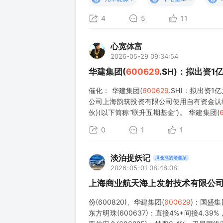
4
5
11
心宽体富
2026-05-29 09:34:54
华建集团(
600629
.SH)：拟出资
催化： 华建集团(
600629
.SH)：拟出资1
公司上海韵筑投资有限公司使用自有资金认
伙)(以下简称“联升五期基金”)。 华建集团(
金认缴出资1亿元，以有限合伙人身份参与
0
1
1
淡泊捉妖记
满仓搞的老韭菜
2026-05-01 08:48:08
上海商业航天海上发射技术有限公
份(600820)、华建集团(
600629
)：国盛集
东方明珠(600637)：直接4%+间接4.3