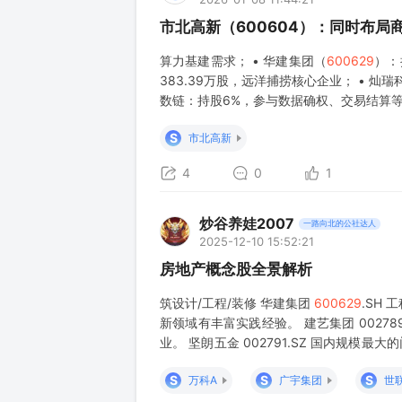
市北高新（600604）：同时布局
算力基建需求； • 华建集团（
600629
）：
383.39万股，远洋捕捞核心企业； • 灿瑞
数链：持股6%，参与数据确权、交易结算等业务
（688802）：国产GPU龙头，已上市，
S
市北高新
4
0
1
炒谷养娃2007
一路向北的公社达人
2025-12-10 15:52:21
房地产概念股全景解析
筑设计/工程/装修 华建集团
600629
.SH
新领域有丰富实践经验。 建艺集团 002789
业。 坚朗五金 002791.SZ 国内规模最
娜丽莎 002918.SZ
S
S
S
万科A
广宇集团
世