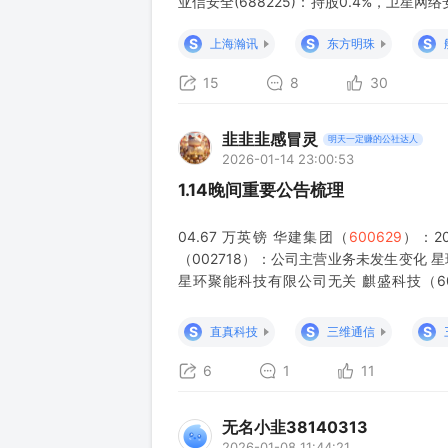
亚信安全(688225)：持股0.4%，卫星
临港(600848)：持股2.3
S
S
S
上海瀚讯
东方明珠
15
8
30
韭韭韭感冒灵
明天一定赚的公社达人
2026-01-14 23:00:53
1.14晚间重要公告梳理
04.67 万英镑 华建集团（
600629
）：20
（002718）：公司主营业务未发生变化 
星环聚能科技有限公司无关 麒盛科技（6
（001212）：预计 2025 年净利润亏损 21
S
S
S
直真科技
三维通信
6
1
11
无名小韭38140313
2026-01-08 11:44:21