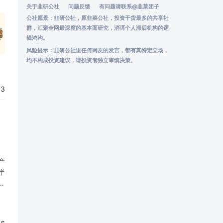
关于韭研公社
问题反馈
有问题请联系
@韭菜团子
公社愿景：韭研公社，原韭菜公社，投资干货最多的共享社
群，汇聚全网最深度的基本面研究，消弭个人滞后机构的逻
辑鸿沟。
风险提示：韭研公社里任何网友的发言，都有其特定立场，
均不构成投资建议，请投资者独立审慎决策。
73
产
半
司
设