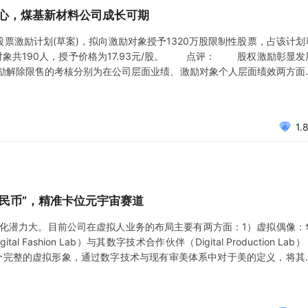
信心，煤基新材料公司成长可期
制性股票激励计划(草案)，拟向激励对象授予1320万股限制性股票，占该计划
励对象共190人，授予价格为17.93元/股。 点评： 股权激励彰显发
励解除限售的考核分别为在公司层面业绩、激励对象个人层面绩效两方面
每股分红，营业收入增长率以2020年营收（131.15亿元）为基准
1.
人民币”，精准卡位元宇宙赛道
业化潜力大。目前公司在虚拟人业务的布局主要有两方面：1）虚拟偶像：
ashion Lab）与其数字技术合作伙伴（Digital Production Lab）
为一个完整的虚拟形象，通过数字技术与现有审美体系中对于美的定义，将其
商业场景；2）真人的虚拟IP：Amiee的技术团队在DIOR的20