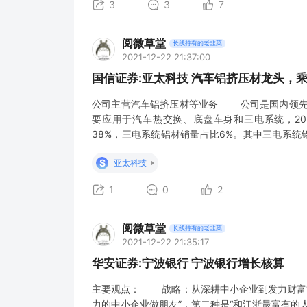
3
3
7
阅微草堂
长线持有的老韭菜
2021-12-22 21:37:00
国信证券:亚太科技 汽车铝挤压材龙头，
公司主营汽车铝挤压材等业务 公司是国内领先的
要应用于汽车热交换、底盘车身和三电系统，20
38%，三电系统铝材销量占比6%。其中三电系
市场空间较大 近年来，交通工具节能减排需求
S
亚太科技
轻量化、耐腐蚀等铝材共性优点外，模具成本低、
1
0
2
阅微草堂
长线持有的老韭菜
2021-12-22 21:35:17
华安证券:宁波银行 宁波银行增长核算
主要观点： 战略：从深耕中小企业到发力财富
力的中小企业做朋友”，第二种是“和江浙最富有的