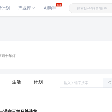
易计划
产业库
AI助手
夜雨十年灯
生活
计划
)——潜在三羊马补涨龙