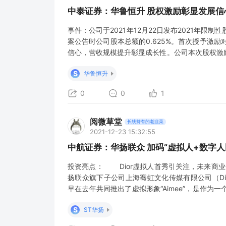
中泰证券：华鲁恒升 股权激励彰显发展
事件：公司于2021年12月22日发布2021年限
案公告时公司股本总额的0.625%。首次授予激
信心，营收规模提升彰显成长性。公司本次股权激
行。公司层面业绩考核，包括营业收入增长率和税前
S
华鲁恒升
2022/2023/20
0
0
1
阅微草堂
长线持有的老韭菜
2021-12-23 15:32:55
中航证券：华扬联众 加码“虚拟人+数字
投资亮点： Dior虚拟人首秀引关注，未来商
扬联众旗下子公司上海骞虹文化传媒有限公司（Digital F
早在去年共同推出了虚拟形象“Aimee”，是作
造成一个完整的虚拟形象，可以像真人偶像一样参与各种
S
ST华扬