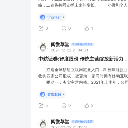
略，二者将共同支撑未来的增长。 小微和个人
过35%，得益于： （1）卓有成效的团队建设：2
S
宁波银行
人。团均零售公司贷款规模达3.5
0
0
1
阅微草堂
长线持有的老韭菜
2021-12-22 21:34:30
中航证券:智度股份 传统主营绽放新活力
打造全球移动互联网流量入口，科技赋能新业务
收购四家公司股权，变更为一家同时拥有移动互
驱动一：夯实主营内核。2021年上半年，公
步提升整体盈利水平；大力发展海外互联网媒体
S
智度股份
HUAWEIAds游戏、社交及工具行业的独家广告代
5
0
2
阅微草堂
长线持有的老韭菜
2021-12-22 21:33:41