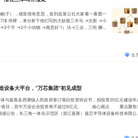
的帖子），感觉很有意思，发到韭菜公社大家看一看图一
17)$ 停牌 ，来分析下他们写的大妖股三羊马 →次新 →小
→3个字 →2个小动物 →寓意好 1）法→三去，三吃 狮→
个字里面2个动物，A股就4个这种公司 2）三狮吃三羊，
意好，同时五行来看最好的是龙字辈。
5.
造设备大平台，“万芯集团”初见成型
体与嘉善县西塘镇人民政府签订项目投资协议书，拟投资20亿元建设年
翻新装备项目，其中万业企业投资将不超过8亿元。 核心观点 重点聚焦
。根据公告，长三角一体化示范区（浙江嘉善）嘉芯半导体设备科技有限公
、单片清洗机、槽式清洗机、尾气处理、机械手臂等8寸和12寸半导体新