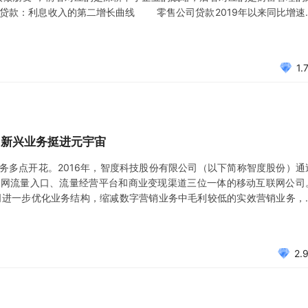
贷款：利息收入的第二增长曲线 零售公司贷款2019年以来同比增速
020年末，业务团队达309个，人数快速增长至3000人，团均人数9.
1.
，新兴业务挺进元宇宙
多点开花。2016年，智度科技股份有限公司（以下简称智度股份）通
联网流量入口、流量经营平台和商业变现渠道三位一体的移动互联网公司
司进一步优化业务结构，缩减数字营销业务中毛利较低的实效营销业务，
业务，SPE和美国政府CFIUS已和解，业绩有望加速释放；成为华
理，过硬
2.