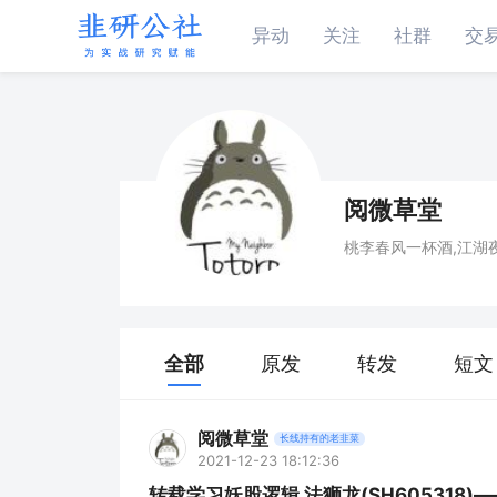
异动
关注
社群
交
阅微草堂
桃李春风一杯酒,江湖
全部
原发
转发
短文
阅微草堂
长线持有的老韭菜
2021-12-23 18:12:36
转载学习妖股逻辑 法狮龙(SH605318