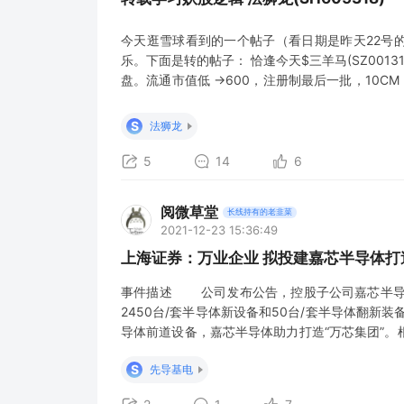
今天逛雪球看到的一个帖子（看日期是昨天22号
乐。下面是转的帖子： 恰逢今天$三羊马(SZ0013
盘。流通市值低 →600，注册制最后一批，10CM 
狮去（吃）羊 龙→龙去（吃）马 而且也是三字，3
三龙吃三马 ，看起来就是卡位的意思。 狮龙也寓
S
法狮龙
5
14
6
阅微草堂
长线持有的老韭菜
2021-12-23 15:36:49
上海证券：万业企业 拟投建嘉芯半导体打
事件描述 公司发布公告，控股子公司嘉芯半导
2450台/套半导体新设备和50台/套半导体
导体前道设备，嘉芯半导体助力打造“万芯集团”
未来将主要聚焦于刻蚀机、快速热处理、薄膜沉积
S
先导基电
备开发生产及设备翻新。我们认为，公司在目前已