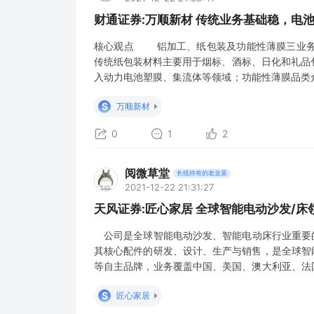
财通证券:万顺新材 传统业务基础稳，电
核心观点 铝加工、纸包装及功能性薄膜三业务
传统纸包装材料主要用于烟标、酒标、日化和礼品
入动力电池塑膜、集流体等领域；功能性薄膜品类
等，公司目前已立项研发“在有机载体薄膜上镀双面
S
万顺新材
加工、纸包装及功能性薄膜收入分别为25.6亿元，5
0
1
2
阅微草堂
长线持有的老韭菜
2021-12-22 21:31:27
天风证券:匠心家居 全球智能电动沙发/
公司是全球智能电动沙发、智能电动床行业重要的
其核心配件的研发、设计、生产与销售，是全球智能软体家
等自主品牌，业务覆盖中国、美国、澳大利亚、法国等多个国家
有良好的长期合作关系。 21Q1-3公司实现收入14
S
匠心家居