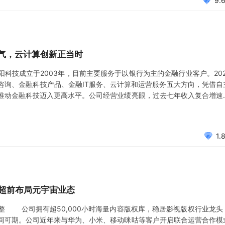
9.
景气，云计算创新正当时
科技成立于2003年，目前主要服务于以银行为主的金融行业客户。202
咨询、金融科技产品、金融IT服务、云计算和运营服务五大方向，凭借自
推动金融科技迈入更高水平。公司经营业绩亮眼，过去七年收入复合增速
善，技术开发为公司第一大业务，2020年占比提升至67.08%，增速长年
1.
，超前布局元宇宙业态
整 公司拥有超50,000小时海量内容版权库，稳居影视版权行业龙头
间可期。公司近年来与华为、小米、移动咪咕等客户开启联合运营合作模