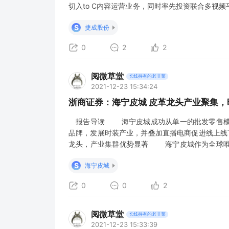
切入to C内容运营业务，同时率先投资联合多视
断拓展，小米、华为等终端硬件厂商转向自建内容
S
捷成股份
进一步拉升版权需求。 超前布局元宇宙，音视
0
2
2
阅微草堂
长线持有的老韭菜
2021-12-23 15:34:24
浙商证券：海宁皮城 皮革龙头产业聚集，
报告导读 海宁皮城成功从单一的批发零售模式
品牌，发展时装产业，并叠加直播电商促进线上
龙头，产业集群优势显著 海宁皮城作为全球唯
都，海宁及周边地区集聚了3,000多家皮革生产
S
海宁皮城
和相关服务业务，为周边皮革生产企业提供全链路
0
0
2
阅微草堂
长线持有的老韭菜
2021-12-23 15:33:39