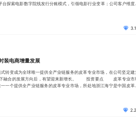
频平台探索电影数字院线发行分账模式，引领电影行业变革；公司客户维度
平台，未来超高清电视、新能源汽车智能座舱、VR设备市场规模的增长
频业
3.
时装电商增量发展
转变成为全球唯一提供全产业链服务的皮革专业市场，在公司坚定建
线下融合的发展方向后，有望迎来新增长。 投资要点 皮革专业市
一一个提供全产业链服务的皮革专业市场，所处地浙江海宁是中国皮革
企业，是全球最大的皮革生产基地之一。公司主营皮革专业市场的开发、租
产业服务。
2.