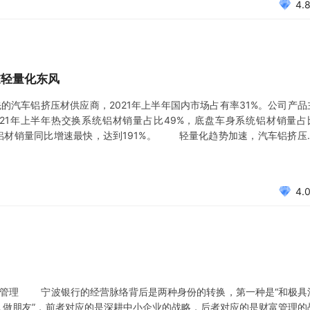
4.
乘轻量化东风
汽车铝挤压材供应商，2021年上半年国内市场占有率31%。公司产品
21年上半年热交换系统铝材销量占比49%，底盘车身系统铝材销量占
统铝材销量同比增速最快，达到191%。 轻量化趋势加速，汽车铝挤压
提升，新能源汽车加速渗透，汽车轻量化需求更加紧迫。铝挤压材除具
截面
4.
管理 宁波银行的经营脉络背后是两种身份的转换，第一种是“和极具
人做朋友”，前者对应的是深耕中小企业的战略，后者对应的是财富管理的