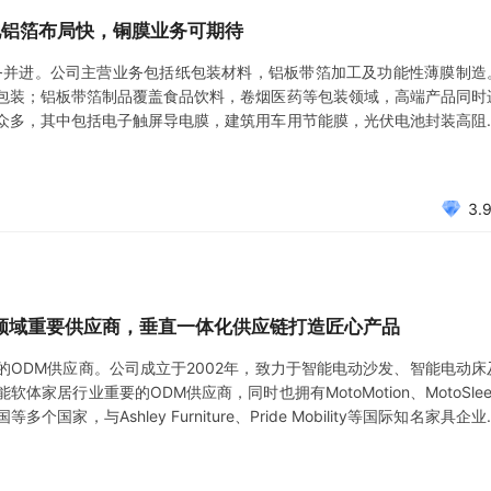
池铝箔布局快，铜膜业务可期待
并进。公司主营业务包括纸包装材料，铝板带箔加工及功能性薄膜制造
包装；铝板带箔制品覆盖食品饮料，卷烟医药等包装领域，高端产品同时
众多，其中包括电子触屏导电膜，建筑用车用节能膜，光伏电池封装高阻
铜箔工艺项目”，未来铜膜业务有望产业化，替代锂电铜箔。公司2020年
.4
3.
床领域重要供应商，垂直一体化供应链打造匠心产品
ODM供应商。公司成立于2002年，致力于智能电动沙发、智能电动床
居行业重要的ODM供应商，同时也拥有MotoMotion、MotoSlee
，与Ashley Furniture、Pride Mobility等国际知名家具企业
.9亿元，同比+70.4%，归母净利润2.36亿元，同比+5