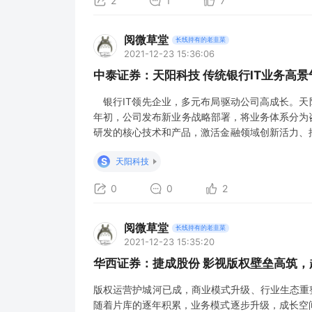
2
1
7
阅微草堂
长线持有的老韭菜
2021-12-23 15:36:06
中泰证券：天阳科技 传统银行IT业务高
银行IT领先企业，多元布局驱动公司高成长。天阳
年初，公司发布新业务战略部署，将业务体系分为
研发的核心技术和产品，激活金融领域创新活力、
31.8%，净利润复合增速为25%；业务结构趋于完
S
天阳科技
持27%以上，为公司的整体业绩增长持
0
0
2
阅微草堂
长线持有的老韭菜
2021-12-23 15:35:20
华西证券：捷成股份 影视版权壁垒高筑
版权运营护城河已成，商业模式升级、行业生态重
随着片库的逐年积累，业务模式逐步升级，成长空