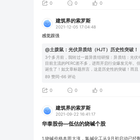
0
0
0
建筑界的索罗斯
2021-12-05 17:04:48
感觉跟强
@土拨鼠：光伏异质结（HJT）历史性突破！
3个多月前，我转过一篇异质结研报：异质结：光伏电
目前主流的PERC差不多，进而开启行业爆发元年。但
诞生了！如文章标题所言，这是历史性的突破！而且
89 赞同-66 评论
0
0
0
建筑界的索罗斯
2021-09-22 16:41:17
华泰股份—低估的烧碱个股
1.烧碱价格本周大涨，氯碱化工从9月初启动已