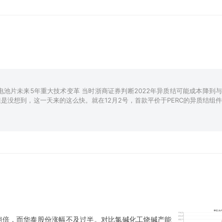
池片未来5年重大技术变革 当时浙商证券判断2022年异质结可能成本降到与
是没想到，这一天来的这么快。就在12月2号，首款平价于PERC的异质结组件
经翻倍，而华泰股份涨幅不及过半。对比氯碱化工烧碱产能