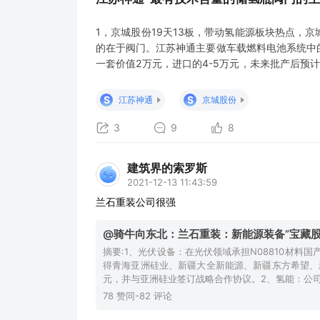
1，京城股份19天13板，带动氢能源板块热点，
的在于阀门。江苏神通主要做车载燃料电池系统中
一套价值2万元，进口的4-5万元，未来批产后预
华通 、上海捷青等都有合作，张家口冬奥会项目
参与，基本都是进口的。 2，氢能源持续迎来政策
S
S
江苏神通
京城股份
圳发布氢能产业规
3
9
8
建筑界的索罗斯
2021-12-13 11:43:59
兰石重装公司很强
@骑牛向东北：兰石重装：新能源装备”宝藏股
摘要:1、光伏设备：在光伏领域承担N08810材
得青海亚洲硅业、新疆大全新能源、新疆东方希望、
元，并与亚洲硅业签订战略合作协议。2、氢能：公
78 赞同-82 评论