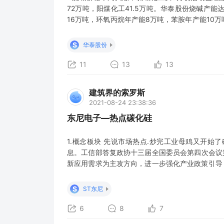
72万吨，阳煤化工41.5万吨。华泰股份烧碱产能
16万吨，环氧丙烷年产能8万吨，苯胺年产能10
他个股，一直被当做造纸板块估值。烧碱+环氧丙烷
重被低估，伴随着各地限产，烧碱价格还会逐步上
S
华泰股份
泰盈利
11
13
13
建筑界的索罗斯
2021-08-24 23:38:36
东尼电子—热点碳化硅
1.概念板块 先说市场热点.炒完工业母鸡又开始
息。工信部答复政协十三届全国委员会第四次会议第
新应用需求为主攻方向，进一步强化产业政策引导
将碳化硅复合材料、碳基复合材料等纳入“十四五
攻克“卡脖子”品种，提高碳基新材料等产品质量，
S
ST东尼
半导体硅材料
6
8
7