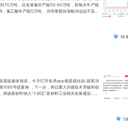
达到75万吨，且有液氯年产能50-60万吨，双氧水年产能
万吨，氯乙酸年产能5万吨。 但华泰股份涨幅却远远不及其
+纸业 2..董秘回复确认产能，对比氯碱化工华泰股份严
升，同时华泰也拥有液氯、环氧丙烷等高高涨价产能。华
16.
了碳基据媒体报道，今天打开各类app都是碳化硅.碳基消
1095号提案称 ，下一步，将以重大关键技术突破和创
，将碳基材料纳入“十四五”原材料工业相关发展规划，并
”产业科技创新相关发展规划，以全面突破关键核心技术，
推进产业基础高级化、产业链现代化。 碳化硅相较于传统
7.