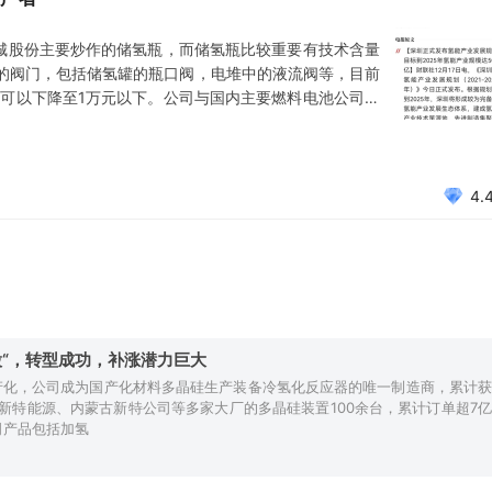
京城股份主要炒作的储氢瓶，而储氢瓶比较重要有技术含量
的阀门，包括储氢罐的瓶口阀，电堆中的液流阀等，目前
计可以下降至1万元以下。公司与国内主要燃料电池公司亿
公司也有参与。目前公司了解到国内还没有其他阀门厂家
加持，万亿赛道逐步开启，12月18日氢能市场再赢利好深
4.
“，转型成功，补涨潜力巨大
料国产化，公司成为国产化材料多晶硅生产装备冷氢化反应器的唯一制造商，累计获
新特能源、内蒙古新特公司等多家大厂的多晶硅装置100余台，累计订单超7亿
司产品包括加氢