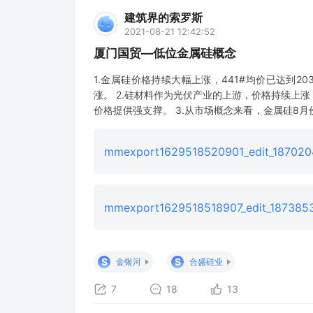
建筑界的索罗斯
2021-08-21 12:42:52
厦门国贸—低位金属硅概念
1.金属硅价格持续大幅上涨，441#均价已达到2
涨。 2.硅材料作为光伏产业的上游，价格持续上
价格提供强支撑。 3.从市场概念来看，金属硅8
在低位未被发掘的企业---厦门国贸。他的子公
前三业绩较好，市盈率低行业龙头，且子公
mmexport1629518520901_edit_187020
mmexport1629518518907_edit_187385
S
S
金银河
合盛硅业
7
18
13