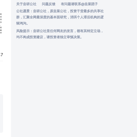
关于韭研公社
问题反馈
有问题请联系
@韭菜团子
公社愿景：韭研公社，原韭菜公社，投资干货最多的共享社
群，汇聚全网最深度的基本面研究，消弭个人滞后机构的逻
辑鸿沟。
风险提示：韭研公社里任何网友的发言，都有其特定立场，
均不构成投资建议，请投资者独立审慎决策。
47