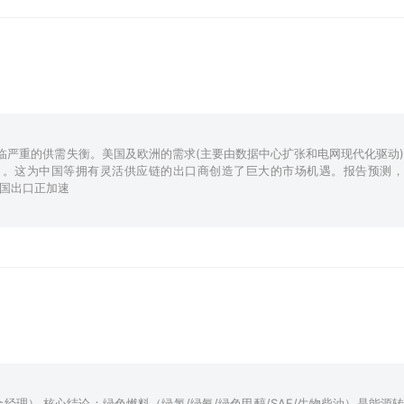
临严重的供需失衡。美国及欧洲的需求(主要由数据中心扩张和电网现代化驱动)
个月。这为中国等拥有灵活供应链的出口商创造了巨大的市场机遇。报告预测，
中国出口正加速
生物柴油）是能源转