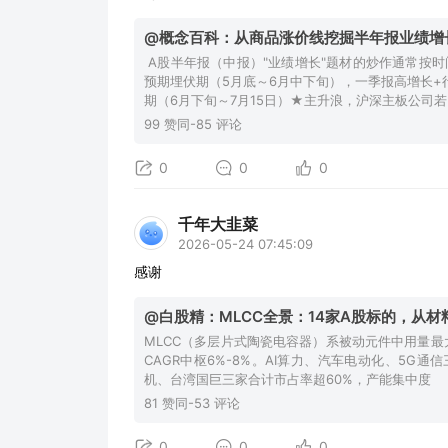
@概念百科：从商品涨价线挖掘半年报业绩增
A股半年报（中报）"业绩增长"题材的炒作通常按时
预期埋伏期（5月底～6月中下旬），一季报高增长
期（6月下旬～7月15日）★主升浪，沪深主板公司若
99 赞同-85 评论
0
0
0
千年大韭菜
2026-05-24 07:45:09
感谢
@白股精：MLCC全景：14家A股标的，从
MLCC（多层片式陶瓷电容器）系被动元件中用量最大、
CAGR中枢6%-8%。AI算力、汽车电动化、5G
机、台湾国巨三家合计市占率超60%，产能集中度
81 赞同-53 评论
0
0
0