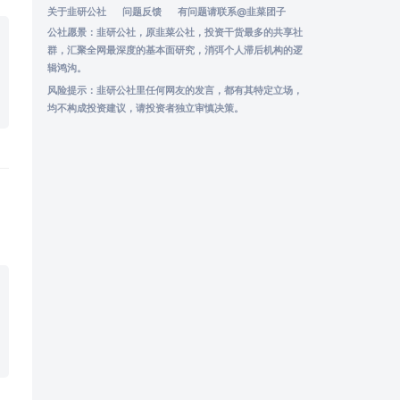
关于韭研公社
问题反馈
有问题请联系
@韭菜团子
公社愿景：韭研公社，原韭菜公社，投资干货最多的共享社
群，汇聚全网最深度的基本面研究，消弭个人滞后机构的逻
辑鸿沟。
风险提示：韭研公社里任何网友的发言，都有其特定立场，
均不构成投资建议，请投资者独立审慎决策。