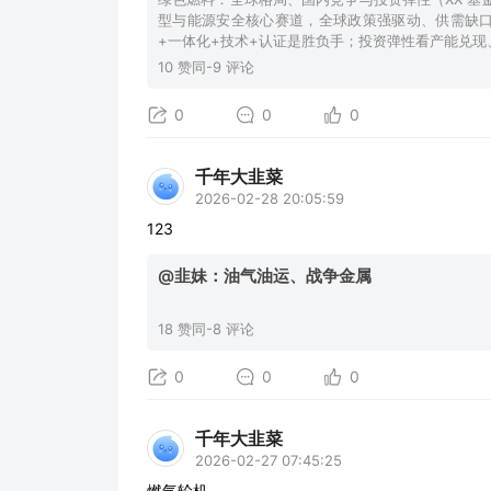
型与能源安全核心赛道，全球政策强驱动、供需缺口
+一体化+技术+认证是胜负手；投资弹性看产能兑现
10 赞同-9 评论
0
0
0
千年大韭菜
2026-02-28 20:05:59
123
@韭妹：油气油运、战争金属
18 赞同-8 评论
0
0
0
千年大韭菜
2026-02-27 07:45:25
燃气轮机