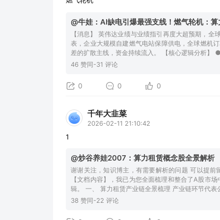
@牛娃：AI缺电引爆最强支线！燃气轮机：算
【消息】 英伟达业绩与业绩指引再度大超预期，全球AI算力持续爆发，数据中心缺电已成最大硬约束。海外算力密集区电网负荷爆
表，企业大规模自建燃气电站保障供电，全球燃机订单
差的扩散主线，资金持续流入。 【核心逻辑
46 赞同-31 评论
0
0
0
千年大韭菜
2026-02-11 21:10:42
1
@炒谷养娃2007：算力租赁概念股全景解析
谢谢关注，知识博主，有需要解析的问题 可以提前
【文档内容】，我已为您全面梳理和整合了A股市场中
辑。 一、 算力租赁产业链全景梳理 产业链环节代
38 赞同-22 评论