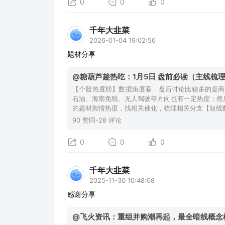
0
0
0
千年大韭菜
2026-01-04 19:02:56
题材分享
@糖葫芦趁热吃：1月5日 盘前必读（主线梳
【个股热度榜】数据角度看，盘后讨论比较多的是商
石油、海南免税、无人驾驶等方向也有一定热度；然
的题材舆情热度，找相关催化，梳理相关分支【短线
90 赞同-28 评论
0
0
0
千年大韭菜
2025-11-30 10:48:08
感谢分享
@飞火资讯：重组并购潮再起，最全暗线概念