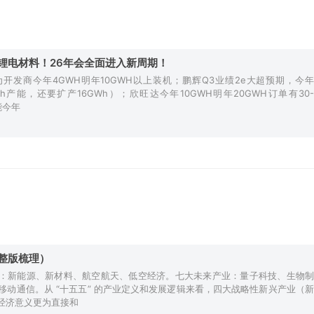
锂电材料！26年会全面进入新周期！
开发商今年4GWH明年10GWH以上装机；鹏辉Q3业绩2e大超预期，今年
h产能，还要扩产16GWh）；欣旺达今年10GWH明年20GWH订单有30-
能今年
整版梳理）
业：新能源、新材料、航空航天、低空经济。七大未来产业：量子科技、生物制
动通信。从 “十五五” 的产业定义和发展逻辑来看，四大战略性新兴产业（新
经济意义更为直接和