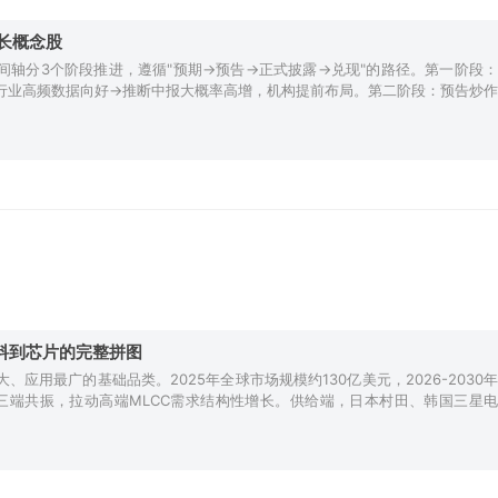
长概念股
间轴分3个阶段推进，遵循"预期→预告→正式披露→兑现"的路径。第一阶段：
+行业高频数据向好→推断中报大概率高增，机构提前布局。第二阶段：预告炒作
材料到芯片的完整拼图
应用最广的基础品类。2025年全球市场规模约130亿美元，2026-2030年
通信三端共振，拉动高端MLCC需求结构性增长。供给端，日本村田、韩国三星电