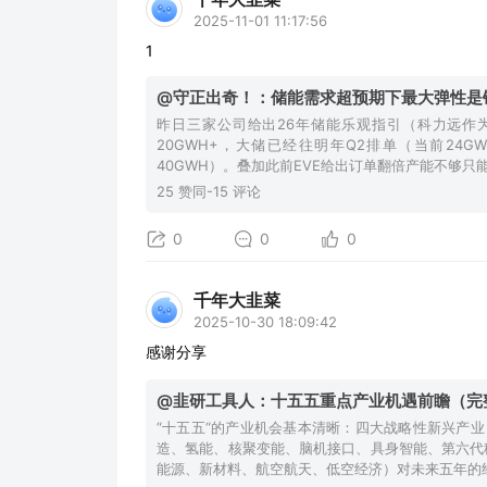
2025-11-01 11:17:56
1
@守正出奇！：储能需求超预期下最大弹性是
昨日三家公司给出26年储能乐观指引（科力远作为
20GWH+，大储已经往明年Q2排单（当前24GW
40GWH）。叠加此前EVE给出订单翻倍产能不够只
25 赞同-15 评论
0
0
0
千年大韭菜
2025-10-30 18:09:42
感谢分享
@韭研工具人：十五五重点产业机遇前瞻（完
“十五五“的产业机会基本清晰：四大战略性新兴产
造、氢能、核聚变能、脑机接口、具身智能、第六代移
能源、新材料、航空航天、低空经济）对未来五年的