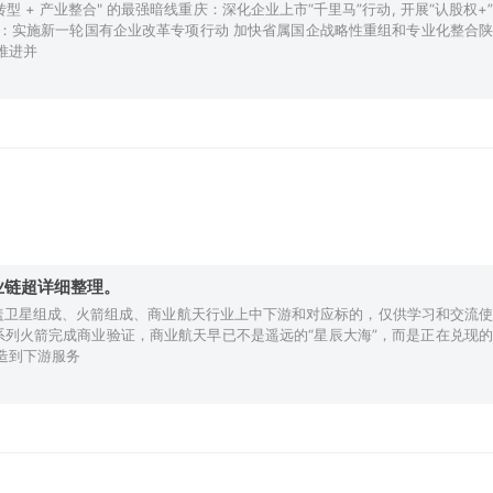
 + 产业整合" 的最强暗线重庆：深化企业上市“千里马”行动, 开展“认股权+”
：实施新一轮国有企业改革专项行动 加快省属国企战略性重组和专业化整合陕
推进并
业链超详细整理。
覆盖卫星组成、火箭组成、商业航天行业上中下游和对应标的，仅供学习和交流使
雀系列火箭完成商业验证，商业航天早已不是遥远的“星辰大海”，而是正在兑现的
造到下游服务