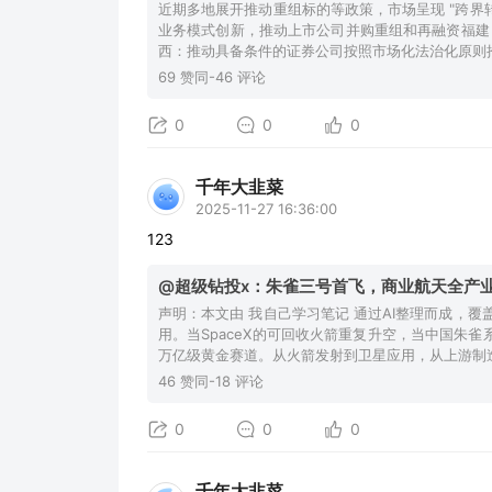
近期多地展开推动重组标的等政策，市场呈现 "跨界转型
业务模式创新，推动上市公司并购重组和再融资福建
西：推动具备条件的证券公司按照市场化法治化原则
69 赞同-46 评论
0
0
0
千年大韭菜
2025-11-27 16:36:00
123
@超级钻投x：朱雀三号首飞，商业航天全产
声明：本文由 我自己学习笔记 通过AI整理而成，
用。当SpaceX的可回收火箭重复升空，当中国朱
万亿级黄金赛道。从火箭发射到卫星应用，从上游制
46 赞同-18 评论
0
0
0
千年大韭菜