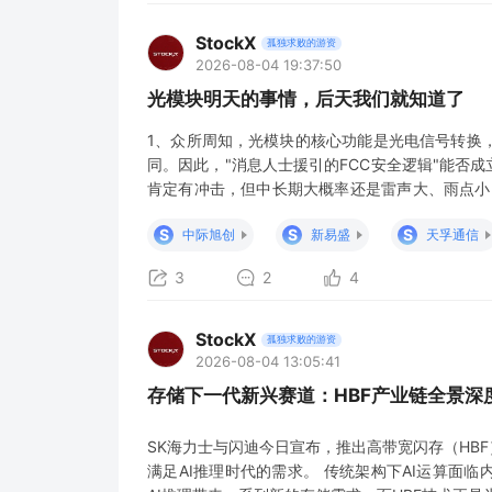
StockX
孤独求败的游资
2026-08-04 19:37:50
光模块明天的事情，后天我们就知道了
1、众所周知，光模块的核心功能是光电信号转换
同。因此，"消息人士援引的FCC安全逻辑"能否
肯定有冲击，但中长期大概率还是雷声大、雨点小 
商的份额会被北美竞争对手抢走，但这两年讨论反
S
S
S
中际旭创
新易盛
天孚通信
国厂商的份额仍然不降反增。 原因也很现实: 高速
3
2
4
StockX
孤独求败的游资
2026-08-04 13:05:41
存储下一代新兴赛道：HBF产业链全景深
SK海力士与闪迪今日宣布，推出高带宽闪存（HB
满足AI推理时代的需求。 传统架构下AI运算面