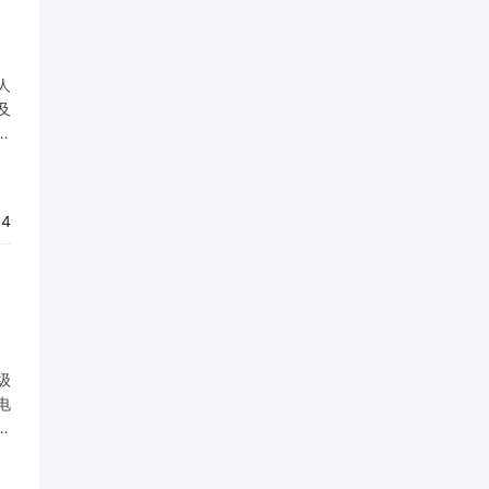
人
及
统
持
64
级
电
至
代