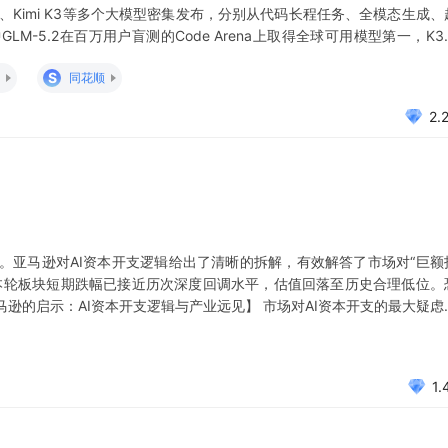
.2、Kimi K3等多个大模型密集发布，分别从代码长程任务、全模态生成、
M-5.2在百万用户盲测的Code Arena上取得全球可用模型第一，K3
laude Fable 5与GPT-5.6 Sol。 开源与
S
同花顺
2.
。亚马逊对AI资本开支逻辑给出了清晰的拆解，有效解答了市场对“巨额
本轮板块短期跌幅已接近历次深度回调水平，估值回落至历史合理低位。
马逊的启示：AI资本开支逻辑与产业远见】 市场对AI资本开支的最大疑虑
第二季度财报电话会上，管理层对AI资本开支逻辑给出了清晰的拆解。 亚
1.