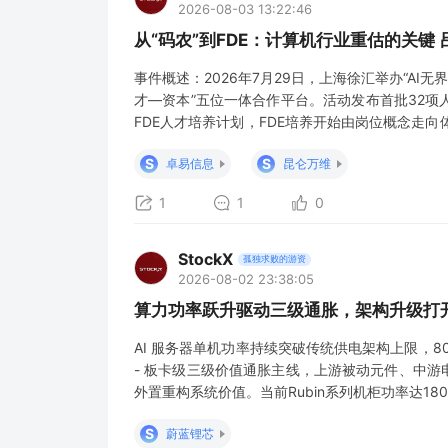
2026-08-03 13:22:46
从“码农”到FDE：计算机行业重估的关键 
事件概述：2026年7月29日，上海徐汇举办“AI
才—资本”五位一体合作平台。活动发布首批32
FDE人才培养计划，FDE培养开始由岗位概念走
的业务结果。当前AI落地的主要难点，不仅在于
S
S
卓易信息
昆仑万维
续运营。FDE培养开始由岗位概念走
1
1
0
StockX
孤独求败的游资
2026-08-02 23:38:05
算力功率跃升驱动三级通胀，架构升级打
AI 服务器单机功率持续突破传统供电架构上限，80
- 板卡级三级价值通胀主线，上游被动元件、中游电
外置重构系统价值。当前Rubin系列机柜功率达180-2
2.3kW。传统柜内低压配电在铜耗、热损与空间
S
蔚蓝锂芯