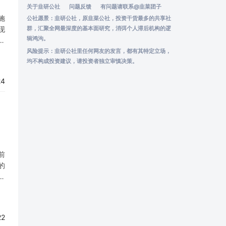
关于韭研公社
问题反馈
有问题请联系
@韭菜团子
施
公社愿景：韭研公社，原韭菜公社，投资干货最多的共享社
现
群，汇聚全网最深度的基本面研究，消弭个人滞后机构的逻
辑鸿沟。
身
-
风险提示：韭研公社里任何网友的发言，都有其特定立场，
均不构成投资建议，请投资者独立审慎决策。
24
前
的
募
仅
22