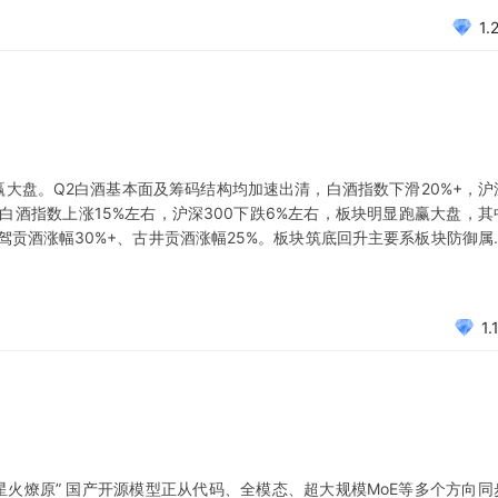
1.
大盘。Q2白酒基本面及筹码结构均加速出清，白酒指数下滑20%+，沪
，白酒指数上涨15%左右，沪深300下跌6%左右，板块明显跑赢大盘，其
贡酒涨幅30%+、古井贡酒涨幅25%。板块筑底回升主要系板块防御属
 一是需求端Q2白酒进入淡季，五一及端午渠道动销在低基数背景下反馈
1.
工厂“星火燎原” 国产开源模型正从代码、全模态、超大规模MoE等多个方向同