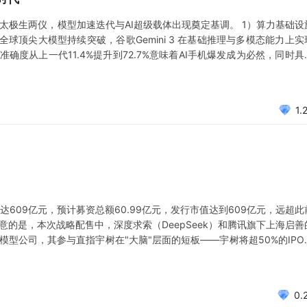
能太极生两仪，模型加速迭代与AI超级载体出现奠定基调。 1）算力基础设
球顶尖大模型持续突破，谷歌Gemini 3 在基础推理与多模态能力上实
ding准确度从上一代11.4%提升到72.7%意味着AI手机爆发成为必然，同时具
场景内多用途的机器人；算法创新仍然频繁：国产开源模型 DeepSeek
1.
值达609亿元，预计募资总额60.99亿元，发行市值达到609亿元，远超此
注意的是，本次战略配售中，深度求索（DeepSeek）和腾讯旗下上海启善
模型公司，其参与直指宇树在"大脑"层面的短板——宇树将超50%的IPO
索的AI能力与宇树的本体能力形成天然互补。 腾讯通过上海启善入局，不
0.