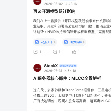
2026-08-02 14:42:16
再谈开源模型跃迁影响
我们在上一篇报告《开源模型跃迁会带来什么影响
业获取、开发和部署高质量模型的门槛，推动企业
述趋势：NVIDIA持续倡导开放权重模型并完善配
DeepSeek V4-Flash正式版API上线公测，在A
S
S
易点天下
引力传媒
Luna价
1
1
1
StockX
孤独求败的游资
2026-07-31 14:54:18
AI服务器核心部件：MLCC全景解析
这几天，多家韩媒和TrendForce报道称，三星
价格上调30%。太阳诱电计划9月1日起调价，并
厂商接连调价，说明AI服务器高容、超高容MLC
MLCC电容。 MLCC产业概述 到底什么是MLC