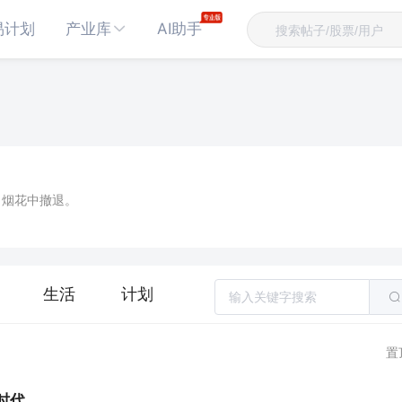
易计划
产业库
AI助手
，烟花中撤退。
生活
计划
置
时代