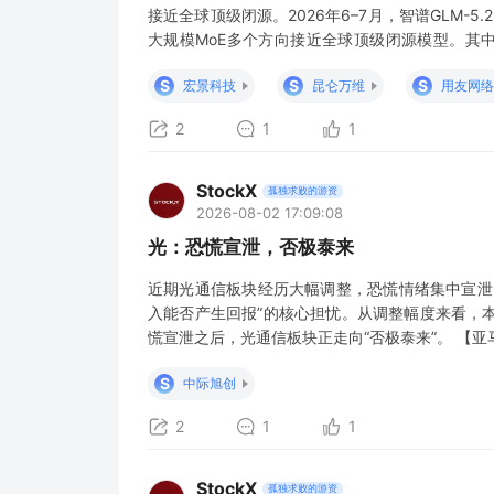
接近全球顶级闭源。2026年6–7月，智谱GLM-5
大规模MoE多个方向接近全球顶级闭源模型。其中GL
2.8 万亿参数成为全球首个开源3T级模型、整体性能仅逊于C
S
S
S
宏景科技
昆仑万维
用友网络
2
1
1
StockX
孤独求败的游资
2026-08-02 17:09:08
光：恐慌宣泄，否极泰来
近期光通信板块经历大幅调整，恐慌情绪集中宣泄
入能否产生回报”的核心担忧。从调整幅度来看，
慌宣泄之后，光通信板块正走向“否极泰来”。 【亚
在于巨额投入何时能产生回报。在亚马逊2026年
S
中际旭创
逊将AI资本投资拆分为数据中心与服务器/网
2
1
1
StockX
孤独求败的游资