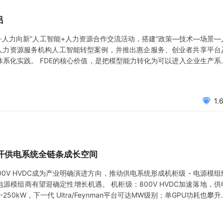
吕
无界·人力向新”人工智能+人力资源合作交流活动，搭建“政策—技术—场景—
项人力资源服务机构人工智能转型案例，并推出惠企服务、创业者共享平台
向体系化实践。 FDE的核心价值，是把模型能力转化为可以进入企业生产系
模型能力，还在于企业能否识别真实需求、完成场景验证、接入原有系统并
1.
开供电系统全链条成长空间
0V HVDC成为产业明确演进方向，推动供电系统形成机柜级 - 电源模组
源模组商有望迎确定性增长机遇。 机柜级：800V HVDC加速落地，供
50kW，下一代 Ultra/Feynman平台可达MW级别；单GPU功耗也攀升
上已无经济性，供电单元外置、高压直流供电成为主流路径。PSU：功率迭