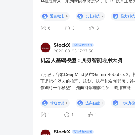
AI推理带来一系列新的存储需求，而HBF技术正是
破AI内存瓶颈的关键路径，是AI推理时代的下一代
系统发展的重要里程碑，也是下一代AI系统提升大规
S
S
S
通富微电
长电科技
晶方科技
6
3
3
StockX
孤独求败的游资
2026-08-03 17:27:50
机器人基础模型：具身智能通用大脑
7月底，谷歌DeepMind发布Gemini Robot
而是把机器人的推理、规划、执行和端侧部署，连
作训练一个模型”，走向能够理解任务、调用技能、
器人基础模型。 机器人基础模型 机器人基础模型
械臂移动到什么位置、夹爪什么时候开合。这种模
S
S
S
瑞迪智驱
达实智能
中大力德
1
1
1
StockX
孤独求败的游资