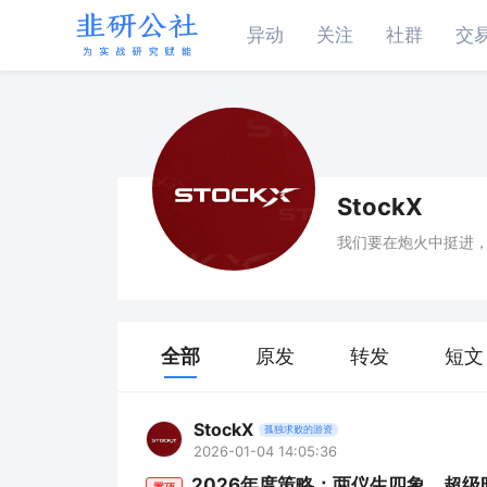
异动
关注
社群
交
StockX
我们要在炮火中挺进
全部
原发
转发
短文
StockX
孤独求败的游资
2026-01-04 14:05:36
2026年度策略：两仪生四象，超级
置顶