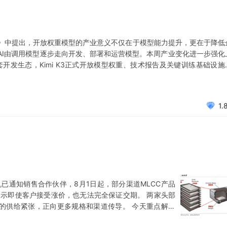
》中提出，开放权重模型的产业意义不仅在于模型能力提升，更在于降低
AI由调用模型逐步走向开发、部署和运营模型。本周产业变化进一步强化
套开发生态，Kimi K3正式开放模型权重、技术报告及关键训练基础设施
gent能力显著提升的同时延续极致性价比，OpenAI亦下调GPT-5.6 Terra
1.
电机已通知销售合作伙伴，8月1日起，部分渠道MLCC产品
表示即使客户接受涨价，也无法完全保证交期。 两家头部
C的供给紧张，正向更多规格和渠道传导。 今天重点解读
C？ MLCC，即多层片式陶瓷电容器，是电子设备中用量最