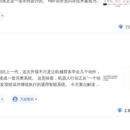
为满足这一需求而设计的。 HBF高带宽闪存技术被视为打
存储器解决方案。 首套标准规范的推出有望成为HBF生态
模Token经济效益的重要基础。 据韩科院教授金
7.
ics 2。相比上一代，这次升级不只是让机械臂多学会几个动作，
接成一套完整系统。 这意味着，机器人行业正从“一个动
发现错误并继续执行的通用智能系统。 今天重点解读 机
到底是什么 传统机器人依靠工程师提前编写程序，规定机
式适合焊接、搬运、喷涂等标准化场景，但环境、物
S
天娱数科
2.