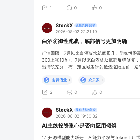
1
0
0
StockX
孤独求败的游资
2026-08-02 22:21:19
白酒防御性跑赢，底部信号更加明确
行情回顾：7月以来白酒板块筑底回升、防御性跑赢
300上涨10%+。7月以来白酒板块底部反弹修复
出清较充分、有一定区域逻辑的徽酒涨幅居前，迎驾
凸显。Q2白酒板块加速出清，底部信号更加明确。
S
S
舍得酒业
欢乐家
然偏平淡，市场情绪及信心趋弱，同时五粮
2
0
0
StockX
孤独求败的游资
2026-08-02 19:50:32
AI主线投资重心是否向应用倾斜
1.1 开源模型能力跃迁：AI能力平权与Token