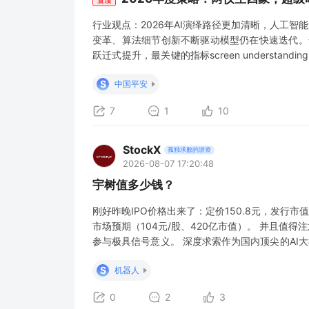
行业观点：2026年AI演绎路径更加清晰，人工智
变革、算法细节创新不断驱动模型仍在快速迭代。全
跃迁式提升，最关键的指标screen understan
智能模型有可能在三年内能理解自然语言指令，变成
S
中国平安
V3
7
1
10
StockX
孤独求败的游资
2026-08-07 17:20:48
宇树值多少钱？
刚好昨晚IPO价格出来了：定价150.8元，发行市
市场预期（104元/股、420亿市值）。 并且值得
参与极具信号意义。 深度求索作为国内顶尖的AI大
资（20亿元）投向"具身智能模型"研发，深度求
S
机器人
看中人形机器人
0
2
3