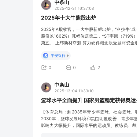
中条山
2025-12-31 16:37:08
2025年十大牛熊股出炉
2025年A股收官，十大牛股新鲜出炉，“科技牛”
股份以1662%）涨幅位居第二，*ST宇顺（719%
第五。 上纬新材夺魁 算力硬件概念股受题材资金追
超40%，其中11只为ST股。剔除ST股后，跌
S
平安银行
52.75%跌幅居
0
0
2
中条山
2025-12-04 11:33:10
篮球水平全面提升 国家男篮稳定获得奥运
【体育总局：到2035年青少年篮球、社会篮球
2030年，篮球发展环境和氛围明显改善，青少
影响力大幅提升，国际水平的运动员、教练员、裁
一流，U系列各支国家队国际竞争力显著增强。到