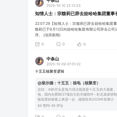
中条山
2025-10-10 22:12:53
知情人士：宗馥莉已辞去娃哈哈集团董事
22:07:29【知情人士：宗馥莉已辞去娃哈哈集
馥莉已于9月12日向娃哈哈集团有限公司辞去公
序。 (澎湃新闻)
0
0
0
中条山
2025-10-09 07:01:22
十五五核聚变逻辑
@柴尔德：十五五：核电（核聚变）
总结：AI的尽头是电力清洁能源是十五五的大基建
地，国内合肥BEST项目主机关键部件--杜瓦底座研
验装置的探索上再进一步。德国宣布2029年前累计
84 赞同-49 评论
0
0
0