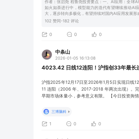
作者：张启尧 程鲁尧投资要点：一、AI应用：全球A
如火如荼进行中，模型能力的迭代有望继续推动AI应
大，逐步转向多极化，有望持续对国内AI应用发展形
102 赞同-182 评论
0
0
0
中条山
2026-01-05 16:13:08
4023.42 日线12连阳！沪指创33年最
沪指2025年12月17日至2026年1月5日实现日
11 连阳（2006 年、2017-2018 年两次出现）
早期市场体量小，参考意义有限。 【今日投资舆情
为“已受理”，公司拟融资金额75亿元。 2）AI应用
十亿美元，成为Meta成立以来第三大收购。 3）人
S
三博脑科
1
0
0