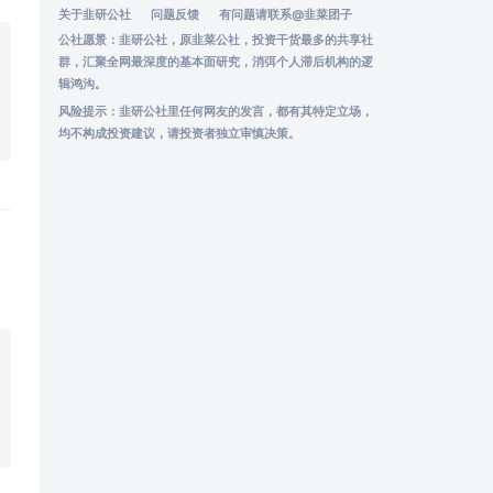
关于韭研公社
问题反馈
有问题请联系
@韭菜团子
公社愿景：韭研公社，原韭菜公社，投资干货最多的共享社
群，汇聚全网最深度的基本面研究，消弭个人滞后机构的逻
辑鸿沟。
风险提示：韭研公社里任何网友的发言，都有其特定立场，
均不构成投资建议，请投资者独立审慎决策。