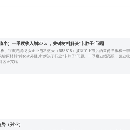
小）一季度收入增87% ，关键材料解决“卡脖子”问题
板、宇航电源龙头企业电科蓝天（688818）披露了上市后的首份年报和一季
关键原材料“砷化镓外延片”解决了行业“卡脖子”问题。一季度业绩亮眼，营业收
电科蓝天实现
趋势（兴业）