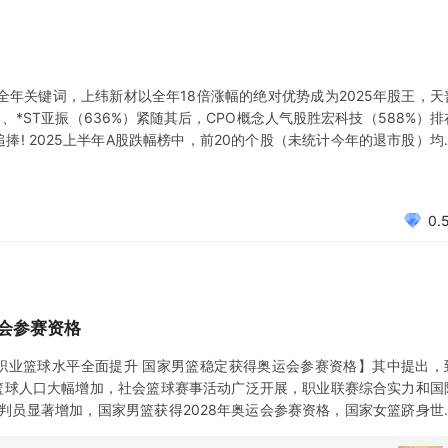
成全年关键词，上纬新材以全年18倍涨幅的绝对优势成为2025年股王，天
）、*ST亚振（636%）紧随其后，CPO概念人气股胜宏科技（588%）排
捧! 2025上半年A股跌幅榜中，前20的个股（未统计今年的退市股）均
幅前十的个股主要集中次新股方向。非ST或退市整理期的股中，山大电力
0.
会参赛资格
、职业篮球水平全面提升 国家男篮稳定获得奥运会参赛资格】其中提出，
年篮球人口大幅增加，社会篮球赛事活动广泛开展，职业联赛综合实力和国
判员显著增加，国家男篮获得2028年奥运会参赛资格，国家女篮跻身世
2035年，青少年篮球、社会篮球、职业篮球水平全面提升，国家男篮稳