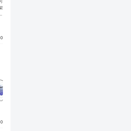
可
架
支
单
90
60