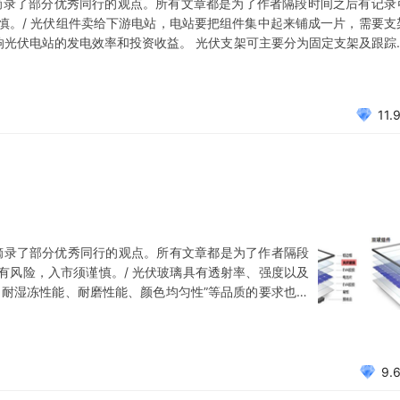
摘录了部分优秀同行的观点。所有文章都是为了作者隔段时间之后有记录
慎。/ 光伏组件卖给下游电站，电站要把组件集中起来铺成一片，需要支
响光伏电站的发电效率和投资收益。 光伏支架可主要分为固定支架及跟踪
便宜）以及固定可调式（价格贵一些），跟踪支架（价格贵）主要包括平
能够根据太
11.
摘录了部分优秀同行的观点。所有文章都是为了作者隔段
有风险，入市须谨慎。/ 光伏玻璃具有透射率、强度以及
、耐湿冻性能、耐磨性能、颜色均匀性”等品质的要求也高
光伏玻璃生产线，光伏玻璃具有较高的行业壁垒。当前主
玻璃”。 光伏玻璃覆在胶膜的上面，如果只有单面玻璃的
9.