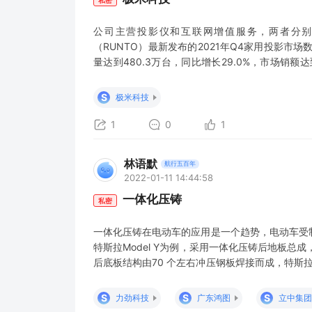
公司主营投影仪和互联网增值服务，两者分别占
（RUNTO）最新发布的2021年Q4家用投影市
量达到480.3万台，同比增长29.0%，市场销额达到
份额前三名分别为极米、爱普生、坚果。 家电调研
售量为3835万台，同比下降13.8%，不过零售额总额
S
极米科技
1
0
1
林语默
航行五百年
2022-01-11 14:44:58
一体化压铸
私密
一体化压铸在电动车的应用是一个趋势，电动车受
特斯拉Model Y为例，采用一体化压铸后地板总
后底板结构由70 个左右冲压钢板焊接而成，特斯拉利用 6
体化压铸为 1-2 个大型铝铸件，连接点数量由 700-
3-5 分钟。 一体化压铸与传统车身的制造工艺（冲
S
S
S
力劲科技
广东鸿图
立中集团