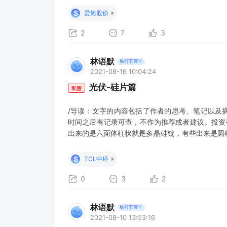
现上PERC电池片对下游组件企业节约一些成本，
S
爱旭股份
厂2017
2
7
3
林语默
航行五百年
2021-08-16 10:04:24
光伏-硅片篇
私密
/导读：文字的内容包括了作者的思考、笔记以及
时间之后有记录可查，不作为推荐或者建议。投资
出来的是六面体柱状就是多晶硅锭，有些出来是圆
才能用，切出来的小薄片我们称之为晶圆，因为
讲到这，要对“光伏-硅料篇“进行知识点的补充 
S
TCL中环
者纯度要求达到9个9以
0
3
2
林语默
航行五百年
2021-08-10 13:53:16