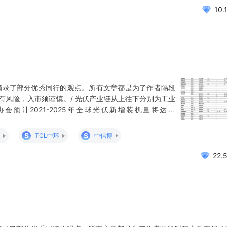
10.
摘录了部分优秀同行的观点。所有文章都是为了作者隔段
有风险，入市须谨慎。/ 光伏产业链从上往下分别为工业
会预计2021-2025年全球光伏新增装机量将达到
W，年复合增长率19-22%。 光伏新增装机1GW，对应组件
0吨；未来五年全球每年平均新增210-259GW
S
S
TCL中环
中信博
22.