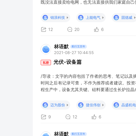
既没法直接卖给电网，也无法直接供我们家庭自己
逆变器。逆变器中没有带蓄电池，单纯负责直流变
器”；如果逆变器中带有蓄电池，那么其具备了储能
S
S
S
锦浪科技
上能电气
固德威
大小分为三种：大型地面电
12
20
6
林语默
航行五百年
2021-08-27 10:44:55
光伏-设备篇
私密
/导读：文字的内容包括了作者的思考、笔记以及
时间之后有记录可查，不作为推荐或者建议。投资
程生产中，设备尤其关键。硅料要通过生长炉拉晶
后要用分选机筛选出优质合格的硅片出来；筛选出
再经过扩散炉改变硅片内部结构、形成P/N电池
S
S
S
迈为股份
捷佳伟创
晶盛机电
环，进一步用PECVD设备来
9
12
6
林语默
航行五百年