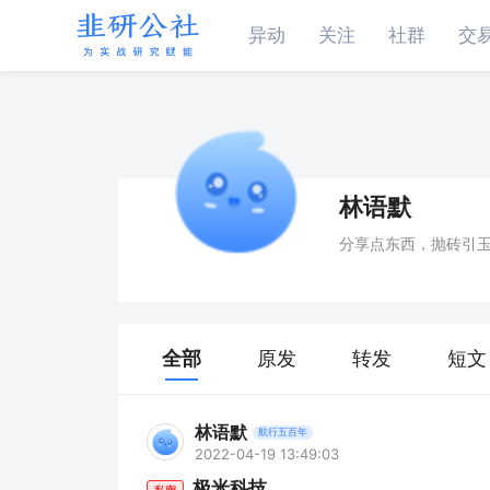
异动
关注
社群
交
林语默
分享点东西，抛砖引
全部
原发
转发
短文
林语默
航行五百年
2022-04-19 13:49:03
极米科技
私密