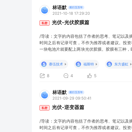
林语默
航行五百年
2021-10-18 17:29:20
光伏-光伏胶膜篇
私密
/导读：文字的内容包括了作者的思考、笔记以及
时间之后有记录可查，不作为推荐或者建议。投资
一块电池片就要配上两块光伏胶膜。胶膜有三种，EVA
前者比后者便宜，性能前者比后者差，很好诠释了一
伏胶膜对太阳能电池组件起到封装和保护的作用，
S
S
S
赛伍技术
福斯特
东方盛虹
于光伏组件的
8
4
5
林语默
航行五百年
2021-09-29 09:50:41
光伏-逆变器篇
私密
/导读：文字的内容包括了作者的思考、笔记以及
时间之后有记录可查，不作为推荐或者建议。投资