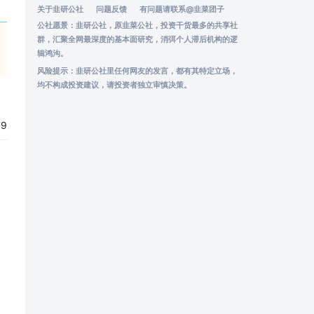
关于韭研公社
问题反馈
有问题请联系
@韭菜团子
公社愿景：韭研公社，原韭菜公社，投资干货最多的共享社
群，汇聚全网最深度的基本面研究，消弭个人滞后机构的逻
辑鸿沟。
风险提示：韭研公社里任何网友的发言，都有其特定立场，
均不构成投资建议，请投资者独立审慎决策。
79