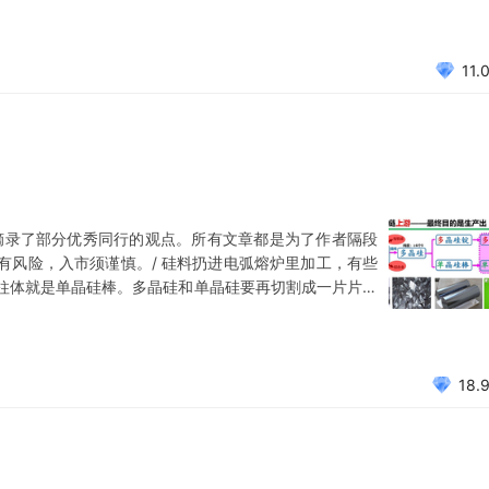
并且在同等功率下，可比传统BSF多发3%电量。主流电池
11.
摘录了部分优秀同行的观点。所有文章都是为了作者隔段
有风险，入市须谨慎。/ 硅料扔进电弧熔炉里加工，有些
柱体就是单晶硅棒。多晶硅和单晶硅要再切割成一片片的
小薄片原材料是硅，所以也可以称为硅晶圆，或者硅片。
1、硅料根据纯度不同，分为半导体级硅料、光伏级硅料。前
18.