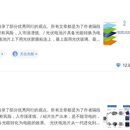
摘录了部分优秀同行的观点。所有文章都是为了作者隔段
有风险，入市须谨慎。/ 光伏电池片具备光能转换为电
电池片上下用光伏胶膜粘连上，最上面用光伏玻璃、最下
模样，我们称之为“组件”。一般来讲，组件能正常工作
寸，数字代表的是每个组件的尺寸大小，譬如166代表长与宽都
S
天合光能
12.
摘录了部分优秀同行的观点。所有文章都是为了作者隔段
有风险，入市须谨慎。/ 硅片生产出来，是不能导电的，
备光能转化为电能的效果。 光伏电池片从一代进化到现
电池片市占率83.3%，PERC电池片市占率15%，整体表