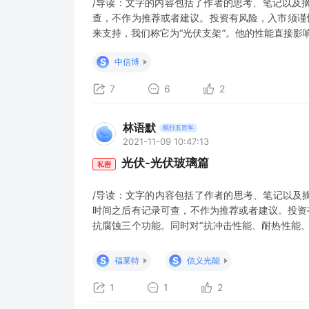
/导读：文字的内容包括了作者的思考、笔记以及
查，不作为推荐或者建议。投资有风险，入市须谨
来支持，我们称它为“光伏支架”。他的性能直接影
架，固定支架主要包括最佳倾斜角固定式（价格最
S
中信博
轴、斜单轴和双轴支架。相对固定支架，跟踪支架
7
6
2
林语默
航行五百年
2021-11-09 10:47:13
光伏-光伏玻璃篇
私密
/导读：文字的内容包括了作者的思考、笔记以及
时间之后有记录可查，不作为推荐或者建议。投资
抗腐蚀三个功能。同时对“抗冲击性能、耐热性能
于普通玻璃。普通玻璃的生产线是无法轻易转换成
流的光伏玻璃，有一个很响亮的名字，叫“超白压花
S
S
福莱特
信义光能
组件，我们把他叫做单玻
1
1
2