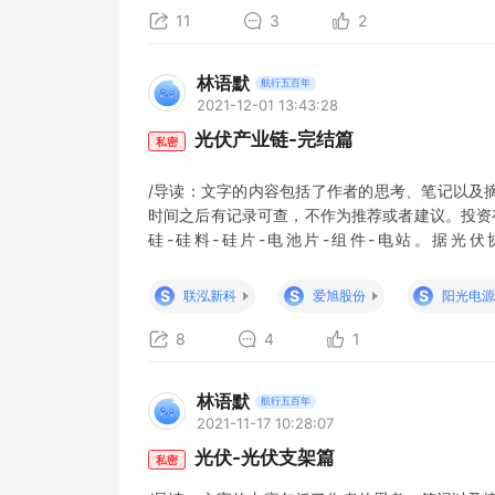
11
3
2
林语默
航行五百年
2021-12-01 13:43:28
光伏产业链-完结篇
私密
/导读：文字的内容包括了作者的思考、笔记以及
时间之后有记录可查，不作为推荐或者建议。投资
硅-硅料-硅片-电池片-组件-电站。据光伏协
1050~1295GW，即每年平均新增210-259G
1GW，硅片1.25GW，硅料2920吨，工业硅438
S
S
S
联泓新科
爱旭股份
阳光电源
8
4
1
林语默
航行五百年
2021-11-17 10:28:07
光伏-光伏支架篇
私密