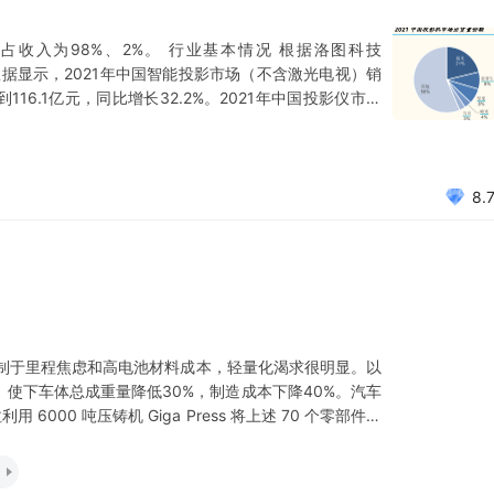
收入为98%、2%。 行业基本情况 根据洛图科技
场数据显示，2021年中国智能投影市场（不含激光电视）销
116.1亿元，同比增长32.2%。2021年中国投影仪市场
机构奥维云网发布2021年度报告，中国彩电市场市场零
1289亿元，同比增长6.6%。 202
8.
制于里程焦虑和高电池材料成本，轻量化渴求很明显。以
成，使下车体总成重量降低30%，制造成本下降40%。汽车
000 吨压铸机 Giga Press 将上述 70 个零部件一
800 个减少到 50 个，制造时间由原来 1-2 小时缩短到
压-焊装-涂