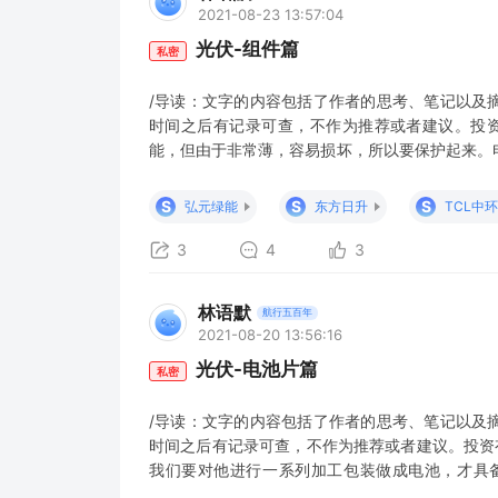
2021-08-23 13:57:04
光伏-组件篇
私密
/导读：文字的内容包括了作者的思考、笔记以及
时间之后有记录可查，不作为推荐或者建议。投资
能，但由于非常薄，容易损坏，所以要保护起来。
面用光伏背板把它保护起来，最后形成夹心饼干的
20-30年。 当前组件有166、182、210尺
S
S
S
弘元绿能
东方日升
TCL中环
是166mm的光
3
4
3
林语默
航行五百年
2021-08-20 13:56:16
光伏-电池片篇
私密
/导读：文字的内容包括了作者的思考、笔记以及
时间之后有记录可查，不作为推荐或者建议。投资
我们要对他进行一系列加工包装做成电池，才具
在，应该说即将可能会进入到第三代。2017年BSF