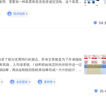
使用。需要加一种装置将直流电变成交流电，这个装置叫
交流，然后把交流连到电网上的，我们称之为“并网逆变
功能，我们称之为“储能逆变器”。 光伏逆变器根据规模
S
阳光电源
59.
摘录了部分优秀同行的观点。所有文章都是为了作者隔段
有风险，入市须谨慎。/ 硅料初始状态到光伏组件这一过
成硅棒，再由金刚线切割机将硅棒切成一片片的硅片，最
来的硅片要用清洁、制绒设备清洗一下，增加光的吸收，
初步形态，通过刻蚀设备去除扩散后硅片周边形成的短路
S
S
金辰股份
奥特维
25.