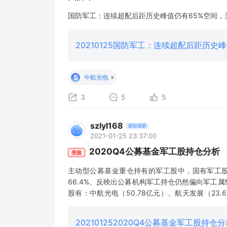
国防军工：连续超配后距历史峰值仍有65%空间
20210125国防军工：连续超配后距历史
S
中航光电
3
5
5
szlyl168
超短低吸
2021-01-25 23:37:00
2020Q4公募基金军工股持仓分析
受限
主动型公募基金重仓持有的军工股中，国有军工股占比
66.4%。反映出公募机构军工持仓仍然偏向军工
股有：中航光电（50.78亿元）、航天发展（23.
（20.45亿元）；重仓持有市值占比最高的个股是：振
利华（
202101252020Q4公募基金军工股持