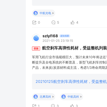
S
中航光电
0
5
4
szlyl168
超短低吸
2021-01-25 23:19:15
航空刹车高弹性耗材，受益整机列装
受限
军用飞机行业市场规模巨大，预计未来10年将达
断提升及全电系统的不断普及，新型飞机刹车控制
产品，未来炭/炭原材料成主流，考虑1/3寿命周
摩高科 风险提示：技术研发不及预期，产能不及
20210125航空刹车高弹性耗材，受益整机
S
S
北摩高科
中航高科
1
3
3