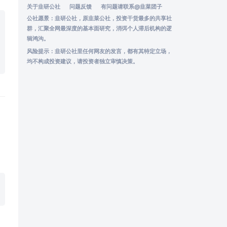
关于韭研公社
问题反馈
有问题请联系
@韭菜团子
公社愿景：韭研公社，原韭菜公社，投资干货最多的共享社
群，汇聚全网最深度的基本面研究，消弭个人滞后机构的逻
辑鸿沟。
风险提示：韭研公社里任何网友的发言，都有其特定立场，
均不构成投资建议，请投资者独立审慎决策。