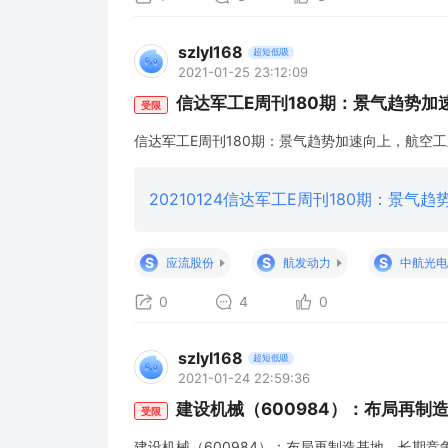
szlyl168
超短低吸
2021-01-25 23:12:09
信达军工E周刊180期：景气趋势
受限
信达军工E周刊180期：景气趋势加速向上，航空
20210124信达军工E周刊180期：景气
S
S
S
应流股份
航发动力
中航光电
0
4
0
szlyl168
超短低吸
2021-01-24 22:59:36
建设机械（600984）：布局再制
受限
建设机械（600984）：布局再制造基地，长期竞