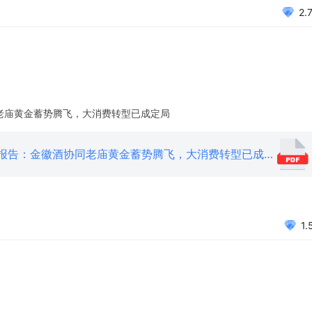
2.
同老庙黄金蓄势腾飞，大消费转型已成定局
20201214豫园股份（600655）公司专题报告：金徽酒协同老庙黄金蓄势腾飞，大消费转型已成定局.pdf
1.