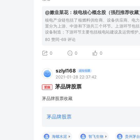
@嫩韭菜花：核电核心概念股（强烈推荐收藏
核电产业链包括了核燃料供给商、设备供应商、电力
置分为上游、中游和下游共三个环节。上游环节包括
设备制造；下游环节主要包括核电站建设及运营维护
80 赞同-69 评论
0
0
0
szlyl168
超短低吸
2021-01-28 22:37:42
茅品牌股票
受限
茅品牌股票收藏
茅品牌股票
S
S
S
海螺水泥
智飞生物
贵州茅台