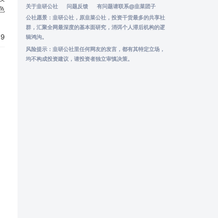
关于韭研公社
问题反馈
有问题请联系
@韭菜团子
色
公社愿景：韭研公社，原韭菜公社，投资干货最多的共享社
群，汇聚全网最深度的基本面研究，消弭个人滞后机构的逻
19
辑鸿沟。
风险提示：韭研公社里任何网友的发言，都有其特定立场，
均不构成投资建议，请投资者独立审慎决策。