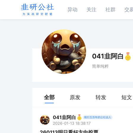
异动
关注
社群
交
041韭阿白
简单纯粹
全部
原发
转发
短文
041韭阿白
航行五百年的公社达人
2026-01-13 18:38:17
260113明日看好方向投票