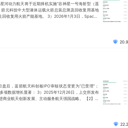
6日，星河动力航天将于近期择机实施“谷神星一号海射型（遥
7日，箭元科技中大型液体运载火箭总装总测及回收复用基地
复用火箭产能基地。 3）2026年1月3日，SpaceX
机器人： 1）2025年12月24日盘后公告，优必选拟以
研，2025年12月至2026年
20.
31日盘后，蓝箭航天科创板IPO审核状态变更为“已受理”；
告，多项数据增长显著： 3）2025年12月26日，上交所发布
进商业航天创新发展、主动服务航天强国战略。 【2】机
拟以16.65亿收购锋龙股份，或将返回A股。 2）据网络调
应商前往北美拜访，核
22.