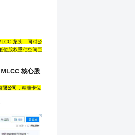
MLCC
龙头，同时公
低位股权重估空间巨
MLCC
核心股
有限公司
，精准卡位
市