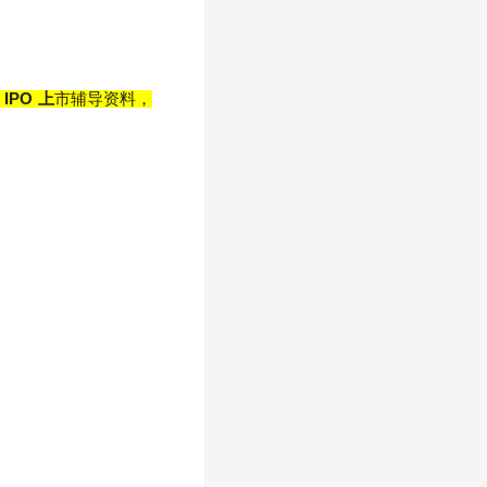
露
IPO
上
市辅导资料，