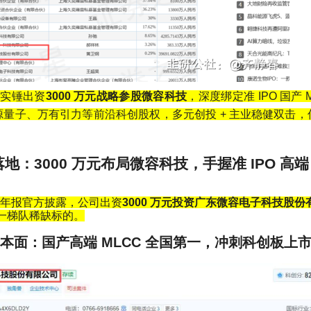
）实锤出资
3000
万元战略参股微容科技
，深度绑定准
IPO
国产
源量子、万有引力等前沿科创股权，多元创投
+
主业稳健双击，
落地：
3000
万元布局微容科技，手握准
IPO
高端
年报官方披露，公司出资
3000
万元投资广东微容电子科技股份
一梯队稀缺标的。
本面：国产高端
MLCC
全国第一，冲刺科创板上