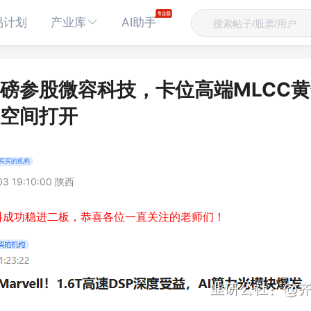
易计划
产业库
AI助手
磅参股微容科技，卡位高端MLCC
空间打开
买买的机构
03 19:10:00 陕西
料成功稳进二板，恭喜各位一直关注的老师们！