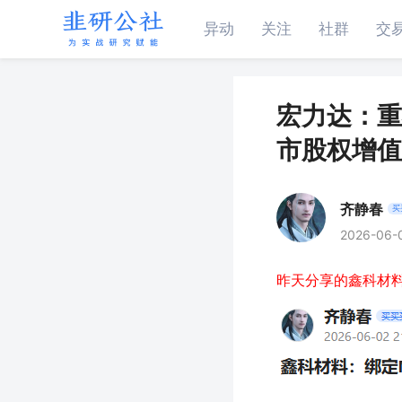
异动
关注
社群
交
宏力达：重
市股权增值
齐静春
买
2026-06-
昨天分享的鑫科材