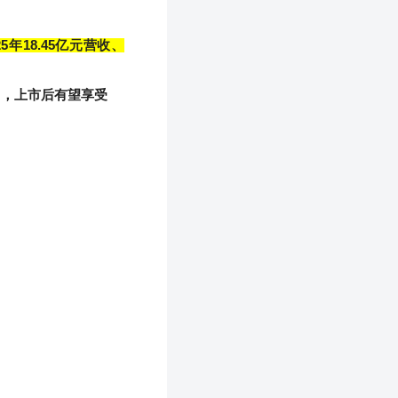
25
年
18.45
亿元营收、
团，上市后有望享受