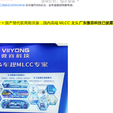
价
+
国产替代双周期共振，国内高端
MLCC
龙头
广东微容科技已披