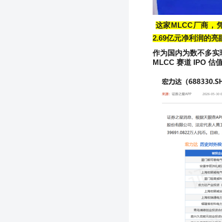
这家
MLCC
厂商，
2.69
亿元净利润的亮
作为国内为数不多实
MLCC
赛道
IPO
估