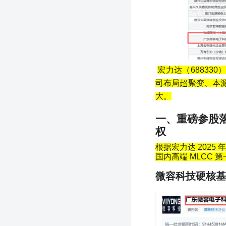
宏力达（
688330
司布局超聚变、本
大。
一、重磅参股
权
根据宏力达
2025
年
国内高端
MLCC
第
微容科技硬核基