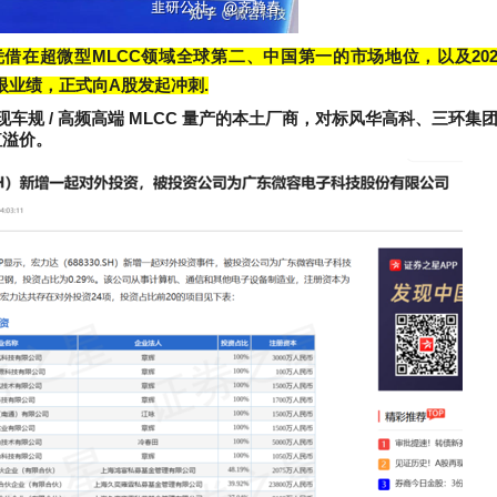
凭借在超微型
MLCC
领域全球第二、中国第一的市场地位，以及
20
眼业绩，正式向
A
股发起冲刺
.
现车规
/
高频高端
MLCC
量产的本土厂商，对标风华高科、三环集
值溢价。