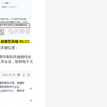
、超微型高端
MLCC
，
据关键位置；
密印刷到共烧烧结全
技术企业，斩获电子元