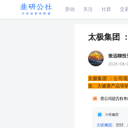
异动
关注
社群
交
太极集团 
致远聊投
2025-08-
太极集团 ：公司
发、大健康产品等