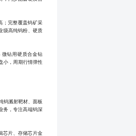
率高；完整覆盖钨矿采
业级高纯钨粉、硬质
B 微钻用硬质合金钻
通盘小，周期行情弹性
高纯钨溅射靶材、面板
业务，专注高端钨深
逻辑芯片、存储芯片金