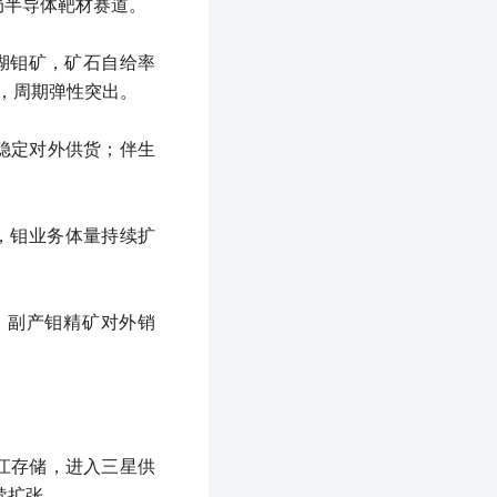
局半导体靶材赛道。
泥湖钼矿，矿石自给率
道，周期弹性突出。
矿稳定对外供货；伴生
采，钼业务体量持续扩
，副产钼精矿对外销
长江存储，进入三星供
持续扩张。