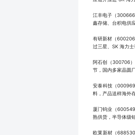
江丰电子（30066
鑫存储、台积电供应
有研新材（60020
过三星、SK 海力
阿石创（30070
节，国内多家晶圆
安泰科技（0009
料，产品送样海外
厦门钨业（6005
熟供货，半导体级
欧莱新材（6885