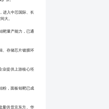
靶，进入中芯国际、长
空间大。
寸钼靶量产能力，已通
。
逻辑、存储芯片镀膜环
靶企业提供上游核心坯
纯钼粉，面板钼靶已成
已批量供货京东方、华