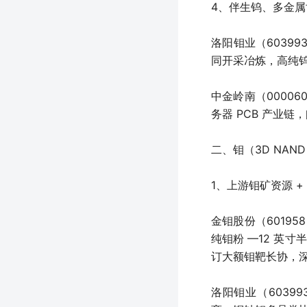
4、伴生钨、多金属
洛阳钼业（6039
同开采冶炼，高纯
中金岭南（00006
务器 PCB 产业
二、钼（3D NA
1、上游钼矿资源 
金钼股份（60195
纯钼粉 —12 英
订大额钼靶长协，深
洛阳钼业（603