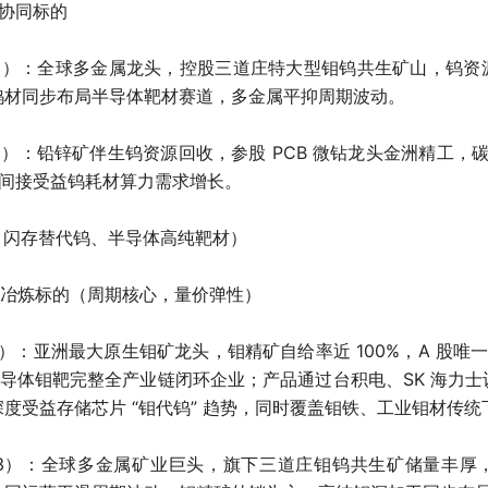
协同标的
93）：全球多金属龙头，控股三道庄特大型钼钨共生矿山，钨
钨材同步布局半导体靶材赛道，多金属平抑周期波动。
0）：铅锌矿伴生钨资源回收，参股 PCB 微钻龙头金洲精工，碳化
链，间接受益钨耗材算力需求增长。
ND 闪存替代钨、半导体高纯靶材）
+ 冶炼标的（周期核心，量价弹性）
8）：亚洲最大原生钼矿龙头，钼精矿自给率近 100%，A 股唯一
寸半导体钼靶完整全产业链闭环企业；产品通过台积电、SK 海力
度受益存储芯片 “钼代钨” 趋势，同时覆盖钼铁、工业钼材传统
993）：全球多金属矿业巨头，旗下三道庄钼钨共生矿储量丰厚