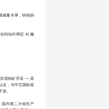
资源储量丰厚，钨钼协
钨钻针绑定 AI 服
实现钼矿开采 — 高
士认证，与中芯国际签
下游。
，国内第二大钼生产