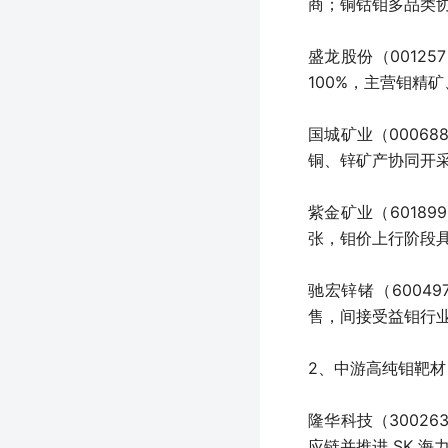
商；铜钴钼多品类
盛龙股份（0012
100%，主营钼精
国城矿业（0006
铜、锌矿产协同开
紫金矿业（6018
张，钼价上行阶段
驰宏锌锗（600
售，间接受益钼行
2、中游高纯钼靶材
隆华科技（3002
应链并推进 SK 海