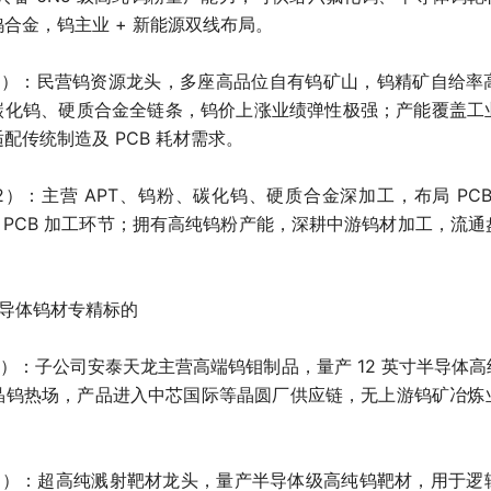
合金，钨主业 + 新能源双线布局。
78）：民营钨资源龙头，多座高品位自有钨矿山，钨精矿自给
、碳化钨、硬质合金全链条，钨价上涨业绩弹性极强；产能覆盖工
配传统制造及 PCB 耗材需求。
42）：主营 APT、钨粉、碳化钨、硬质合金深加工，布局 PC
务器 PCB 加工环节；拥有高纯钨粉产能，深耕中游钨材加工，流
半导体钨材专精标的
69）：子公司安泰天龙主营高端钨钼制品，量产 12 英寸半导体
晶钨热场，产品进入中芯国际等晶圆厂供应链，无上游钨矿冶炼
66）：超高纯溅射靶材龙头，量产半导体级高纯钨靶材，用于