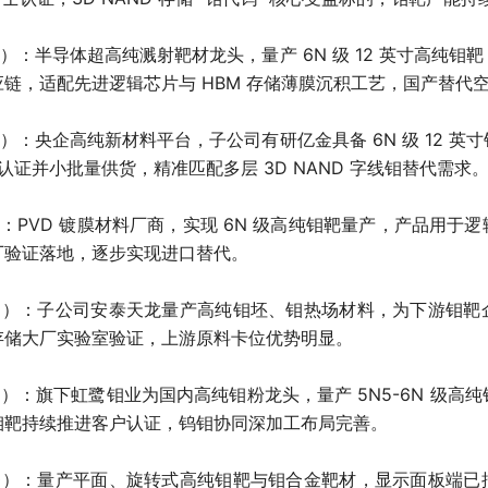
6）：半导体超高纯溅射靶材龙头，量产 6N 级 12 英寸高纯钼
链，适配先进逻辑芯片与 HBM 存储薄膜沉积工艺，国产替代
6）：央企高纯新材料平台，子公司有研亿金具备 6N 级 12 英
士认证并小批量供货，精准匹配多层 3D NAND 字线钼替代需求
6）：PVD 镀膜材料厂商，实现 6N 级高纯钼靶量产，产品用于
厂验证落地，逐步实现进口替代。
69）：子公司安泰天龙量产高纯钼坯、钼热场材料，为下游钼
存储大厂实验室验证，上游原料卡位优势明显。
49）：旗下虹鹭钼业为国内高纯钼粉龙头，量产 5N5-6N 级高
钼靶持续推进客户认证，钨钼协同深加工布局完善。
30）：量产平面、旋转式高纯钼靶与钼合金靶材，显示面板端