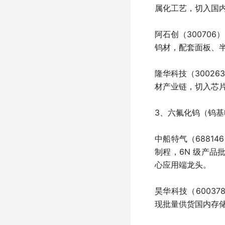
属化工艺，切入国
阿石创（30070
钨材，配套面板、
隆华科技（3002
材产业链，切入芯
3、六氟化钨（钨
中船特气（68814
制程，6N 级产
心应用端龙头。
昊华科技（6003
现批量供货国内存