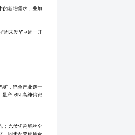
程中的新增需求，叠加
"周末发酵→周一开
园钨矿，钨全产业链一
量产 6N 高纯钨靶
领先；光伏切割钨丝全
靶材，同步配套硬质合