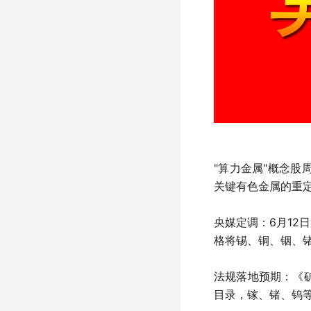
"算力金属"概念股
关键有色金属的重
央媒定调：6月12
格将锡、铜、铟、锗
法规落地预期：《矿
目录，镓、锗、钨