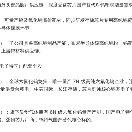
内外头部晶圆厂供应链，深度受益芯片国产替代对钨靶材增量需
6）：可量产钨及氧化钨溅射靶材，同步研发存储芯片专用高纯钨靶材
半导体镀膜环节。
63）：子公司具备高纯钨制品产能，布局半导体级高纯钨粉、钨靶材
片上游钨材料供应链。
基电子特气）配套个股
6）：全球六氟化钨龙头，唯一量产 7N 级高纯六氟化钨企业，适配
品批量供货台积电、中芯国际、长江存储，芯片刻蚀核心钨基电子
78）：旗下昊华气体拥有 6N 级六氟化钨量产产能，国产电子
储、逻辑芯片厂商，钨特气国产替代核心标的。