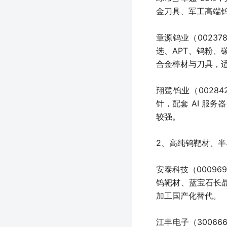
金刀具、军工高端钨
章源钨业（0023
选、APT、钨粉
合金棒材与刀具，适
翔鹭钨业（0028
针，配套 AI 服
较强。
2、高纯钨靶材、
安泰科技（0009
钨靶材、蓝宝石长
加工国产化替代。
江丰电子（3006