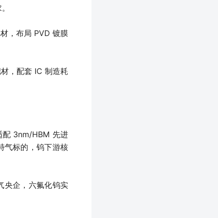
求。
，布局 PVD 镀膜
，配套 IC 制造耗
 3nm/HBM 先进
特气标的，钨下游核
特气央企，六氟化钨实