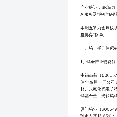
产业验证：SK海力
AI服务器耗铜/耗
本周五算力金属板
盘博弈"格局。
一、钨（半导体靶材
1、钨全产业链资源
中钨高新（0006
体化布局；子公司金
材、六氟化钨电子
钨基合金、光伏钨丝
厦门钨业（6005
球市占率超 65%