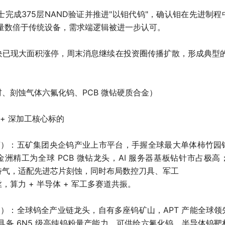
士完成375层NAND验证并推进"以钼代钨"，确认钼在先进制
锡量数倍于传统设备，需求端逻辑被进一步认可。
块已现大面积涨停，周末消息继续在投资圈传播扩散，形成典型的
、刻蚀气体六氟化钨、PCB 微钻硬质合金）
 + 深加工核心标的
57）：五矿集团央企钨产业上市平台，手握全球最大单体柿竹
洲精工为全球 PCB 微钻龙头，AI 服务器基板钻针市占极高；
特气，适配先进芯片刻蚀，同时布局数控刀具、军工
，算力 + 半导体 + 军工多赛道共振。
49）：全球钨全产业链龙头，自有多座钨矿山，APT 产能全球
；具备 6N5 级高纯钨粉量产能力，可供给六氟化钨、半导体钨