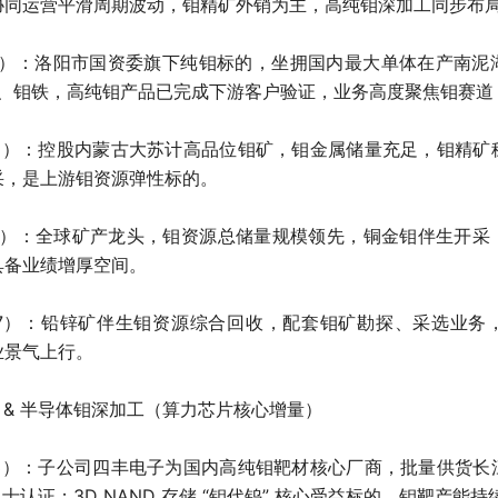
协同运营平滑周期波动，钼精矿外销为主，高纯钼深加工同步布
57）：洛阳市国资委旗下纯钼标的，坐拥国内最大单体在产南
矿、钼铁，高纯钼产品已完成下游客户验证，业务高度聚焦钼赛
88）：控股内蒙古大苏计高品位钼矿，钼金属储量充足，钼精
采，是上游钼资源弹性标的。
99）：全球矿产龙头，钼资源总储量规模领先，铜金钼伴生开
具备业绩增厚空间。
497）：铅锌矿伴生钼资源综合回收，配套钼矿勘探、采选业务
业景气上行。
 & 半导体钼深加工（算力芯片核心增量）
63）：子公司四丰电子为国内高纯钼靶材核心厂商，批量供货
力士认证；3D NAND 存储 “钼代钨” 核心受益标的，钼靶产能