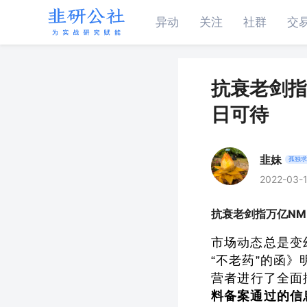
异动
关注
社群
交
抗衰老剑指
日可待
韭妹
孤独求
2022-03-1
抗衰老剑指万亿NM
市场动态总是变
“不老药”的函
营者进行了全面
料备案通过的信