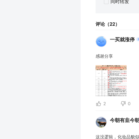
同时转发
评论（22）
一买就涨停
感谢分享
2
0
今朝有韭今
这没逻辑，化妆品貌