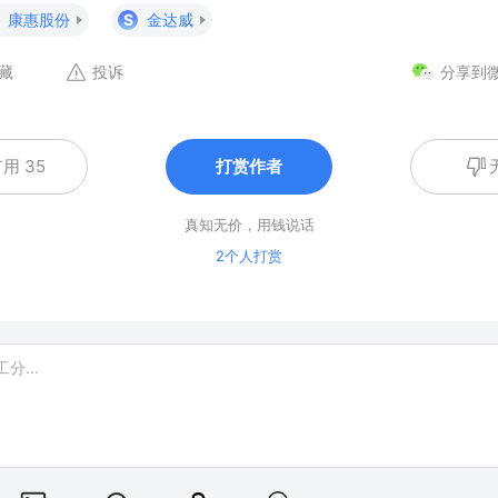
康惠股份
S
金达威
藏
投诉
分享到
用 35
打赏作者
真知无价，用钱说话
2个人打赏