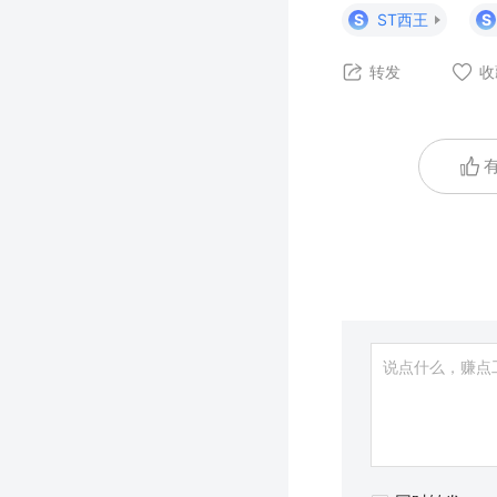
S
ST西王
S
转发
收
有