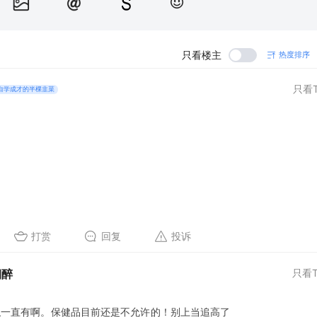
只看楼主
热度排序
只看T
自学成才的半棵韭菜
打赏
回复
投诉
朝醉
只看T
似一直有啊。保健品目前还是不允许的！别上当追高了