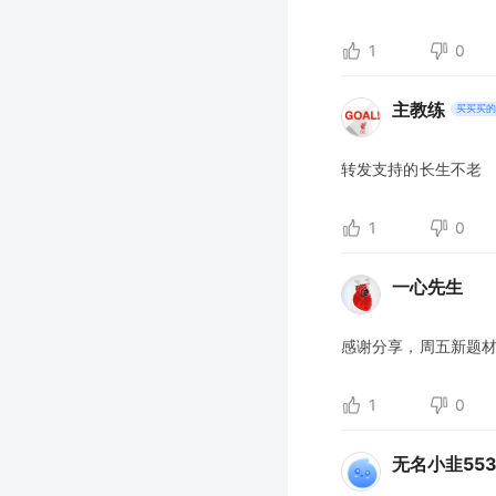
1
0
主教练
买买买的
转发支持的长生不老
1
0
一心先生
感谢分享，周五新题
1
0
无名小韭553