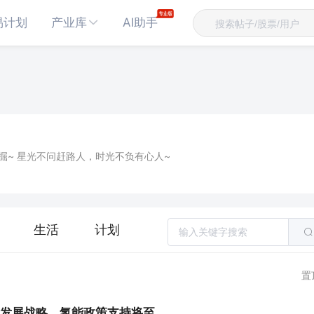
易计划
产业库
AI助手
掘~ 星光不问赶路人，时光不负有心人~
生活
计划
置
发展战略，氢能政策支持将至