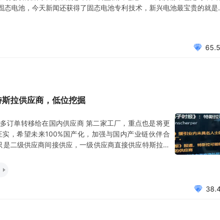
固态电池，今天新闻还获得了固态电池专利技术，新兴电池最宝贵的就是
术，开启固态电池发展的实质道路，如此深度合作发展固态电池，获得专
固态电池更是未来
65.
特斯拉供应商，低位挖掘
多订单转移给在国内供应商 第二家工厂，重点也是将更
实，希望未来100%国产化，加强与国内产业链伙伴合
都只是二级供应商间接供应，一级供应商直接供应特斯拉，
信息，发现： 最低位+最小盘的+次新，特斯拉一级供应
中华!) 次新，新股上市，有的市场还没发现，存在预期
38.