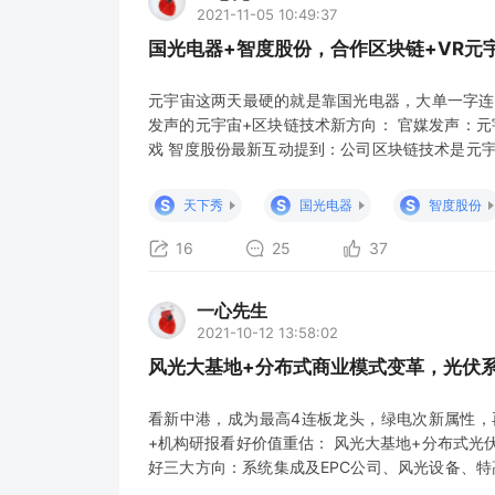
2021-11-05 10:49:37
国光电器+智度股份，合作区块链+VR元
元宇宙这两天最硬的就是靠国光电器，大单一字连
发声的元宇宙+区块链技术新方向： 官媒发声：
戏 智度股份最新互动提到：公司区块链技术是元
电器第二大股东，持有国光电器市值7亿，与国光电
度股份区块链+元宇宙游戏： 【海通互联网传媒
S
S
S
天下秀
国光电器
智度股份
持续完善。XR+AI
16
25
37
一心先生
2021-10-12 13:58:02
风光大基地+分布式商业模式变革，光伏
看新中港，成为最高4连板龙头，绿电次新属性，
+机构研报看好价值重估： 风光大基地+分布式光
好三大方向：系统集成及EPC公司、风光设备、特
统集成商迎来价值重估的三大变化： 一、系统集成商