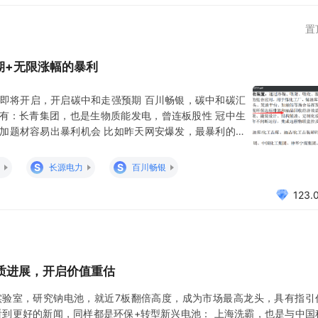
置
期+无限涨幅的暴利
即将开启，开启碳中和走强预期 百川畅银，碳中和碳汇
标有：长青集团，也是生物质能发电，曾连板股性 冠中生
叠加题材容易出暴利机会 比如昨天网安爆发，最暴利的是
再生，科创+碳中和，冲了36%临停 叠加碳中和新起热点
掘发现： 申菱环境：环境调控解决方案领先专家，华为第
S
S
长源电力
百川畅银
123.
质进展，开启价值重估
实验室，研究钠电池，就近7板翻倍高度，成为市场最高龙头，具有指引
看到更好的新闻，同样都是环保+转型新兴电池： 上海洗霸，也是与中国