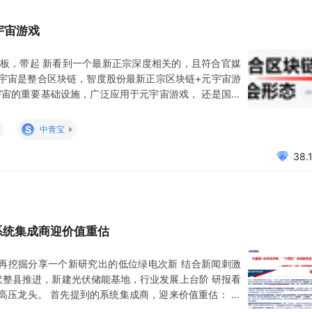
宇宙游戏
板，带起 新看到一个最新正宗深度相关的，且符合官媒
元宇宙是整合区块链，智度股份最新正宗区块链+元宇宙游
宇宙的重要基础设施，广泛应用于元宇宙游戏， 还是国光
器合作，公司开发基于区块链VR社交游戏 机构也看好智
】元宇宙奇点来临，关注行业边际变化 元宇宙行业技术端
S
中青宝
38.
系统集成商迎价值重估
再挖掘分享一个新研究出的低位绿电次新 结合新闻刺激
伏整县推进，新建光伏储能基地，行业发展上台阶 研报看
高压龙头。 首先提到的系统集成商，迎来价值重估： 系
，总资产周转率提升2-3倍，项目ROE(净资产收益率)