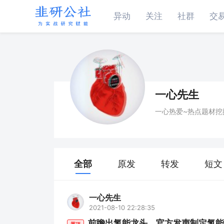
异动
关注
社群
交
一心先生
一心热爱~热点题材挖
全部
原发
转发
短文
一心先生
2021-08-10 22:28:35
前瞻出氢能龙头，官方发声制定氢能
置顶