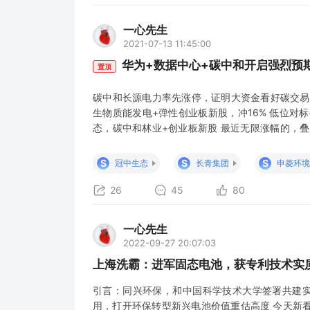
一心先生
2021-07-13 11:45:00
华为+数据中心+碳中和开启强烈预
置顶
碳中和长源电力率先涨停，证明大资金看好碳交易
生物质能发电+弹性创业板新股，冲16% 低位对
态，碳中和林业+创业板新股 最近无限涨幅的，
无限涨幅的蓝盾转债，两日暴涨近70% 早上英科
强烈预期+近期资金青睐的华为+无限涨幅的，挖
S
S
S
冠中生态
长青集团
申菱环境
一大客户+碳中和
26
45
80
一心先生
2022-09-27 20:07:03
上海洗霸：进军固态电池，获专利技术实
引言：同兴环保，和中国科学技术大学签署共建
用，打开环保转型新兴电池价值重估高度 今天新