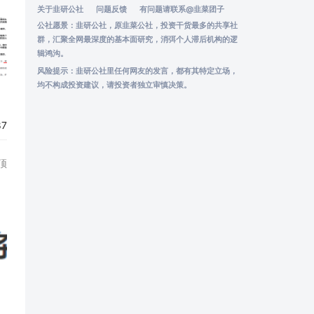
关于韭研公社
问题反馈
有问题请联系
@韭菜团子
公社愿景：韭研公社，原韭菜公社，投资干货最多的共享社
群，汇聚全网最深度的基本面研究，消弭个人滞后机构的逻
辑鸿沟。
风险提示：韭研公社里任何网友的发言，都有其特定立场，
均不构成投资建议，请投资者独立审慎决策。
87
顶