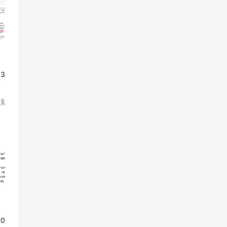
53
顶
20