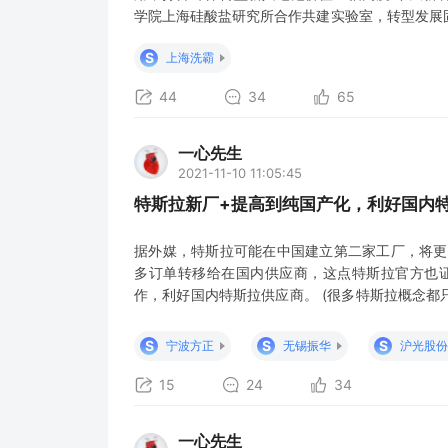
学院上海硅酸盐研究所合作共建实验室，转型发展
新的专利技术，上海洗霸获得固态电池相关专利技
S
上海洗霸
技术后，势必将成立合资公司，开启扩大生产。 
44
34
65
一心先生
2021-11-10 11:05:45
特斯拉新厂+提高到纯国产化，利好国内
据外媒，特斯拉可能在中国建立第二家工厂，将更
多订单转移给在国内供应商，这点特斯拉官方也证
作，利好国内特斯拉供应商。 (很多特斯拉概念
直接受益的，更稀缺) 检索梳理完上市公司平台
商，稀缺标的：无锡振华，(谐音：吾系振华，振我
S
S
S
宁波方正
无锡振华
沪光股份
差，错杀超跌，价值重估
15
24
34
一心先生