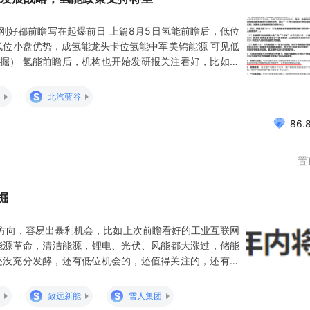
刚好都前瞻写在起爆前日 上篇8月5日氢能前瞻后，低位
低位小盘优势，成氢能龙头卡位氢能中军美锦能源 可见低
掘） 氢能前瞻后，机构也开始发研报关注看好，比如下
天风研报提到两点主要： 1、标志着美新能源产业政策结
池有望对锂电池实现全面替代，故长期政策倾斜可期。 都
S
北汽蓝谷
86.
置
掘
方向，容易出暴利机会，比如上次前瞻看好的工业互联网
次能源革命，清洁能源，锂电、光伏、风能都大涨过，储能
还没充分发酵，还有低位机会的，还值得关注的，还有氢
能时的前兆感觉，上次储能看好完次日就出政策刺激大涨
【晚间新闻：拜.登支持大力发展零排放汽车，包括燃料电
S
S
致远新能
雪人集团