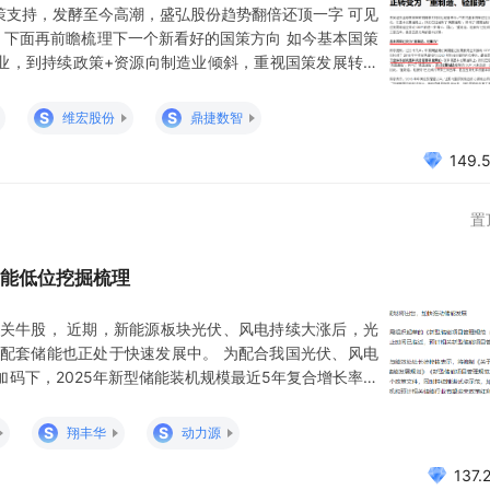
政策支持，发酵至今高潮，盛弘股份趋势翻倍还顶一字 可见
 下面再前瞻梳理下一个新看好的国策方向 如今基本国策
务业，到持续政策+资源向制造业倾斜，重视国策发展转变
业软件 天风证券周末研报：工业软件，全面看多！ 工业
好工业软件为未来三年计算机核心主线，展望下半年行业
S
S
维宏股份
鼎捷数智
149.
置
能低位挖掘梳理
关牛股， 近期，新能源板块光伏、风电持续大涨后，光
配套储能也正处于快速发展中。 为配合我国光伏、风电
码下，2025年新型储能装机规模最近5年复合增长率最
策红利期。 媒体开始吹风储能政策将出台： 题材大V主
和的储能，是大头 储能方向相对涨高，打出储能高度的
S
S
翔丰华
动力源
137.