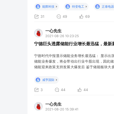
可提升2倍以上 二、系统集成商，单位盈利可提高
S
S
S
能辉科技
特变电工
正泰电器
估值 机
31
49
69
一心先生
2021-08-26 10:23:25
宁德巨头透露储能行业增长最迅猛，最新
宁德时代中报显示储能业务增长最迅猛： 显示出
储能业务爆发，将会带动出行业牛股出现，因此储
储能迎来政策支持发展大爆发后 鉴于储能板块大
605056， 机构在开板时期就看好大买的电网
仅作为个人挖掘新增关注 恭喜发财恭喜发财恭喜
S
咸亨国际
财恭喜发财恭喜发财恭喜
3
44
44
一心先生
2021-08-20 15:39:41