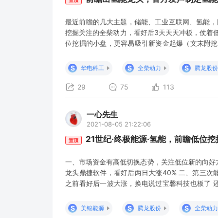
最近前瞻的几大主题，储能、工业互联网、氢能，
挖掘关注的全柴动力，看好后3天天天冲板，仗着
位挖掘的小盘，更容易吸引新资金起爆（文末附挖
图的天风研报，看好逻辑和我前瞻看好的逻辑类似 
构重心向燃料电池电动车倾斜的开始。 2、燃料电
S
S
S
华电科工
全柴动力
腾龙股份
是看好氢能开始+政
29
75
113
一心先生
2021-08-05 21:22:06
21世纪·终极能源·氢能，前瞻低位挖
置顶
一、市场资金有高低切换态势，关注低位新的向好
龙头鼎捷软件，看好后两日大涨40% 二、第三
之前看好后一波大涨，换电说过宝馨科技也板了 
能， 最近氢能媒体开始吹风，有点像上次看好储
了一波，关注看氢能会不会像之前储能大涨一波 
S
S
S
美锦能源
腾龙股份
全柴动力
池汽车】 三、氢能，被冠以