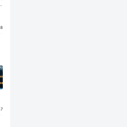
创
利
58
47