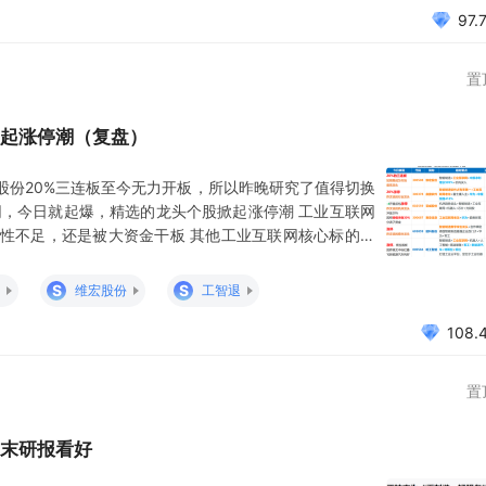
97.
置
起涨停潮（复盘）
股份20%三连板至今无力开板，所以昨晚研究了值得切换
网，今日就起爆，精选的龙头个股掀起涨停潮 工业互联网
性不足，还是被大资金干板 其他工业互联网核心标的涨
宏股份：20%的三连板，如预期成为市场最高龙头 鼎捷
涨20%，因有转债冲涨30%分流了资金 亚威股份：-4开
S
S
维宏股份
工智退
108.
置
末研报看好