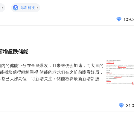
2-3倍 三、运维资产大幅增加，提供永续现金流，值得高
S
晶科科技
109.
新增超跌储能
国内的储能业务在全量爆发，且未来仍会加速，而大量的
能板块值得继续重视 储能的老龙们在之前前瞻看好后，
多都已大涨高位，可新增关注：储能板块最新新增新股：
电商销量冠军， 如今缩量超跌后，最具性价比的低位新储能
发财恭喜发财恭喜发财恭喜发财恭喜发财恭喜发财恭喜发
31.