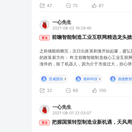
47
75
87
一心先生
2021-08-02 16:29:40
前瞻智能制造工业互联网精选龙头掀
置顶
之前储能前瞻完，次日出政策刺激开始起爆，盛弘
的政策新方向： 昨文前瞻智能制造核心工业互联
涨停的，除了机器人，因为介于市值过大，担心弹
停的全在昨文前瞻中把握到位，简要复盘如下： 维
软件：20%涨停，昨文说的行业龙头 赛意信息：冲
S
S
S
亚威股份
能科科技
鼎捷数智
盘反包涨停，
32
69
100
一心先生
2021-08-01 22:03:07
把握国策转型制造业新机遇，天风周
置顶