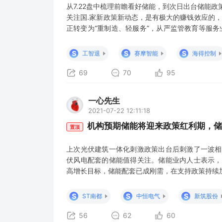
从7.22盘中梳理前瞻看好储能，到次日出台储能
关注国.家新政策新动态，是有极大的赚钱效应的，
正转变为“重制造、轻服务”，从严监管教育等服
机遇 发展智能制造业的核心，首先要重视的就是工
软件近期业绩整体超预期，产业趋势加速向好 看
S
S
S
工智退
赛摩智能
海得控制
催化不断 周末
69
70
95
一心先生
2021-07-22 12:11:18
机构预期储能将迎来政策红利期，储
置顶
上次光伏建筑一体化刺激政策出台后刺激了一波相
伏风电配套的储能值得关注。储能业内人士表示，
高增长目标，储能配套已成刚需，在支持政策持续加
保守估计也超过50%，机构预期储能行业将迎来政
任，今天也看好，市场下一步衔接新能源和碳中
S
S
S
ST南都
中恒电气
新筑股份
有： 永福股份：储能+宁
56
62
60