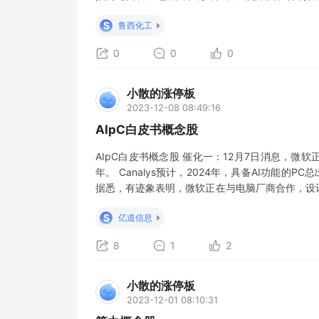
材：旗滨集团、富森美、万年青、海螺水泥、塔牌
S
鲁西化工
电梯、上海建工 消费】--百货零售：大东方、丽尚
0
0
0
小散的涨停板
2023-12-08 08:49:16
AIpC白皮书概念股
AIpC白皮书概念股 催化一：12月7日消息，微软正
年。 Canalys预计，2024年，具备AI功能的P
据悉，有迹象表明，微软正在与电脑厂商合作，设计性能超
统的要求。 这款新产品有可能为Windows生态系统中
S
亿道信息
8
1
2
小散的涨停板
2023-12-01 08:10:31