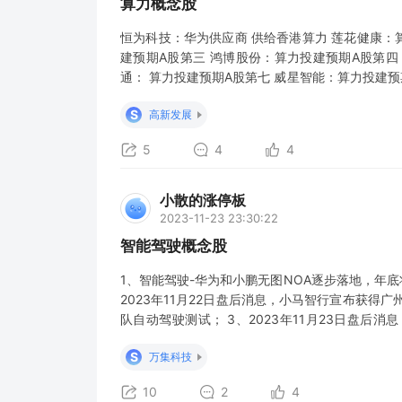
算力概念股
恒为科技：华为供应商 供给香港算力 莲花健康：
建预期A股第三 鸿博股份：算力投建预期A股第四
通： 算力投建预期A股第七 威星智能：算力投建预
十 【智算中心】 达华智能：中标3.5亿福州算力
S
高新发展
讯通信：中标兰州智算中心 测
5
4
4
小散的涨停板
2023-11-23 23:30:22
智能驾驶概念股
1、智能驾驶-华为和小鹏无图NOA逐步落地，年底
2023年11月22日盘后消息，小马智行宣布获
队自动驾驶测试； 3、2023年11月23日盘后
技：ETC市占率47%，排名全国第一。 华铭智能：
S
万集科技
第三。 千方科技
10
2
4