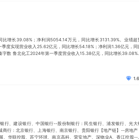
比增长39.08%；净利润5054.14万元，同比增长3131.39%。业绩超
度实现营业收入25.62亿元，同比增长54.18%；净利润1.36亿元，同
凑字数 鲁北化工2024年第一季度营业收入15.38亿元，同比增长39.08%
业绩超预期，主要受益于钛白粉涨价。 九号公司2024年第
1.
业银行、建设银行、中国银行--股份制银行：民生银行、浦发银行、光大
城商行：北京银行、上海银行、南京银行、贵阳银行【地产链】--房地产
展、华联控股、苏宁环球、南京高科、荣安地产、深物业A、香江控股--