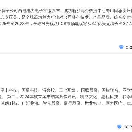
盘后全资子公司西电电力电子官微发布，成功斩获海外数据中心专用固态变压
V DC固态变压器，是全球高端算力行业对公司核心技术、产品品质、综合交付
25年至2028年，全球AI光模块PCB市场规模将从6.2亿美元增长至37.7
、华正新材、逸豪新材、光华科技等） 中国西电：长期产业价值：具备里
0.
、浩丰科技、国瑞科技、浔兴股、三七互娱 、国联股份、国旅联合、亚联
。 第二，2024年被立案未结案鼎信通讯、凯撒文化、惠程科技、联泰
、卓朗科技、广汇物流、智云股份、庚星股份、世龙实业、塞力医疗、仁
集团、聚力文化、岭南股份、好利科技、皇庭国际、新大洲A、万方发展、
尔、
28.