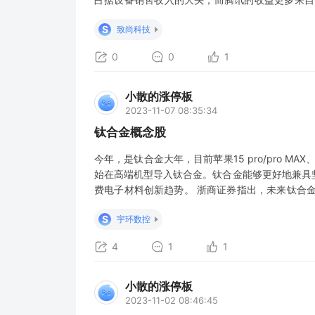
闻。今年7月，据外媒报道，Meta正与腾讯商谈Qu
S
致尚科技
此次合作
0
0
1
小散的涨停板
2023-11-07 08:35:34
钛合金概念股
今年，是钛合金大年，目前苹果15 pro/pro MAX、
始在高端机型导入钛合金。钛合金能够更好地兼具
费电子材料创新趋势。 浙商证券指出，未来钛合金
脑）中逐步渗透，成长空间有望持续打开。如果说折
S
宇环数控
应用将带来数百
4
1
1
小散的涨停板
2023-11-02 08:46:45