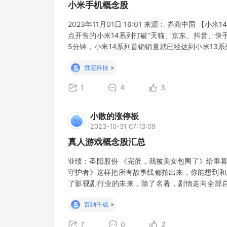
小米手机概念股
2023年11月01日 16:01 来源： 券商中国 
点开售的小米14系列打破“天猫、京东、抖音、快
5分钟，小米14系列首销销量就已经达到小米13系
金额破100亿元。那么，小米为何如此火爆？ 小米14首
S
胜宏科技
1
4
3
小散的涨停板
2023-10-31 07:13:09
真人游戏概念股汇总
业绩：圣阳股份 《完蛋，我被美女包围了》给垂
守护者》这样把所有故事线都拍出来，你能想到和
了影视剧行业的未来，除了名著，剧情走向全部
探》等游戏也将于年末上市。 【申万】 真人互动
S
百纳千成
选择决定剧情走向的真人互动恋爱游戏，融合了游
7
0
2