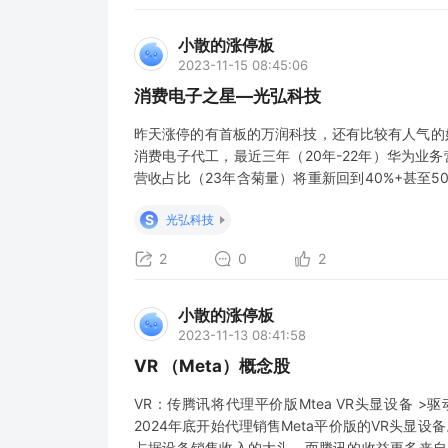
小散的涨停板
2023-11-15 08:45:06
消费电子之星—光弘科技
昨天涨停的有首板的万润科技，还有比较有人气的好上好。
消费电子代工，最近三年（20年-22年）华为业务
营收占比（23年含菊量）将重新回到40%+甚至
果）实锤！ 2季度10亿，每个月平均3.3亿。三
S
光弘科技
后。10月
2
0
2
小散的涨停板
2023-11-13 08:41:58
VR （Meta）概念股
VR：传腾讯将代理平价版Mtea VR头显设备 >
2024年底开始代理销售Meta平价版的VR头显设
占据设备销售收入的大头，而腾讯的收益更多来自内