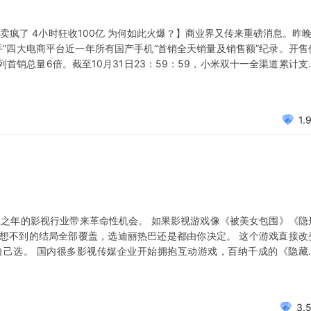
【小米14卖疯了 4小时狂收100亿 为何如此火爆？】商业界又传来重磅消息。昨晚
手”四大电商平台近一年所有国产手机“首销全天销量及销售额”纪录。开售
列首销总量6倍。截至10月31日23：59：59，小米双十一全渠道累计支
销量超过iPhone15Pro！创四大平台新品纪录 网易财经 2023-
1.
暮之年的影视行业带来革命性机会。 如果影视游戏像《被美女包围》《隐
想不到的结局全部覆盖，选迪丽热巴还是都由你决定。 这个游戏直接改
自己选。 国内很多影视传媒企业开始拥抱互动游戏，百纳千成的《隐藏
影/游涌现爆款，需求不满，创新不止 10月，一款名为《完蛋！》由玩家
戏+短剧的
3.