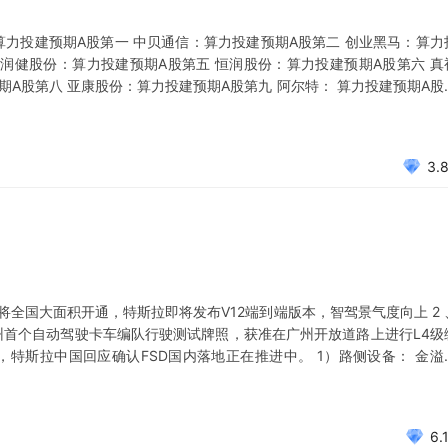
算力投建预期A股第一 中贝通信：算力投建预期A股第二 创业黑马：算力
 润健股份：算力投建预期A股第五 恒润股份：算力投建预期A股第六 真
期A股第八 亚康股份：算力投建预期A股第九 阿尔特： 算力投建预期A股
中心 立方数科：超融合云使用于算力 元道通信：打算与移动共建智算中心 
3.
将全国大面积开通，特斯拉即将发布V12端到端版本，智驾景气度向上 2 
得广州首个自动驾驶卡车编队行驶测试牌照，获准在广州开放道路上进行L4级
消息，特斯拉中国回应确认FSD国内落地正在推进中。 1）路侧设备： 金溢
ETC市占率35%，排名全国第二。 万集科技：ETC市占率12%，排名全
6.