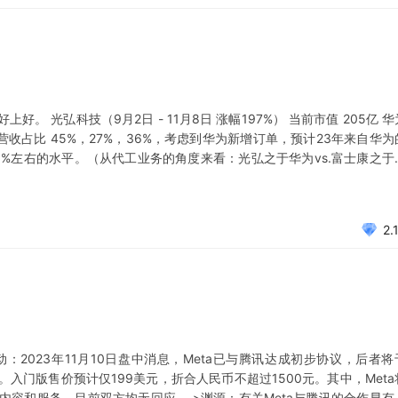
 光弘科技（9月2日 - 11月8日 涨幅197%） 当前市值 205亿 华
营收占比 45%，27%，36%，考虑到华为新增订单，预计23年来自华为
50%左右的水平。（从代工业务的角度来看：光弘之于华为vs.富士康之于
季度16亿，七八月份应该是7亿。增量在9月份应该9亿左右。大量招收工人
2.
驱动：2023年11月10日盘中消息，Meta已与腾讯达成初步协议，后者将
备。入门版售价预计仅199美元，折合人民币不超过1500元。其中，Meta
容和服务。目前双方均无回应。 >渊源：有关Meta与腾讯的合作早有