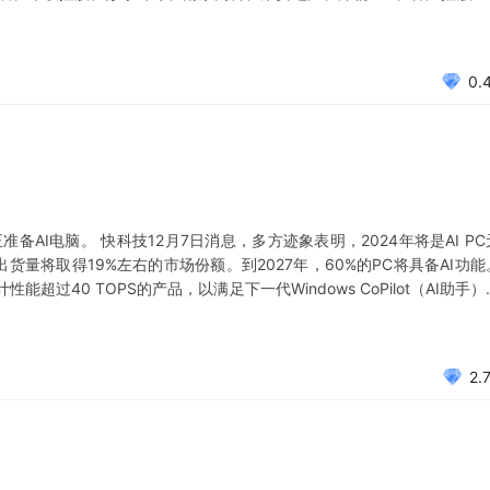
集团、华新水泥、上峰水泥--其他：建发股份、厦门国贸、厦门象屿、康
0.
准备AI电脑。 快科技12月7日消息，多方迹象表明，2024年将是AI PC
C总出货量将取得19%左右的市场份额。到2027年，60%的PC将具备AI功能
过40 TOPS的产品，以满足下一代Windows CoPilot（AI助手）
的AI PC设立新标准。 催化二：AI PC产业
2.