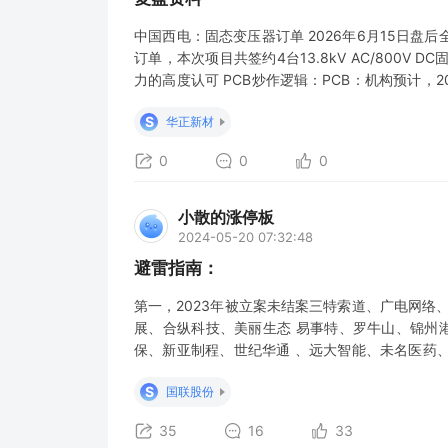
中国西电：固态变压器订单 2026年6月15日
订单，本次项目共签约4台13.8kV AC/800
力的高度认可 PCB炒作逻辑：PCB：机构预计，20
美元，三年增长超过5倍。（中化国际、宏昌电子
S
华正新材
碑意义 属于技术
0
0
0
小散的涨停板
2024-05-20 07:32:48
避雷指南：
第一，2023年被立案未结案三特索道、广电网络
展、合纵科技、美丽生态 易事特、罗牛山、锦州港
保、新亚制程、世纪华通 、远大智能、未名医药
股份。 第三，2024年审计异常威孚高科、华闻
S
国联股份
意集团、东易日盛、东方集团、亚泰集团、菲林格
35
16
33