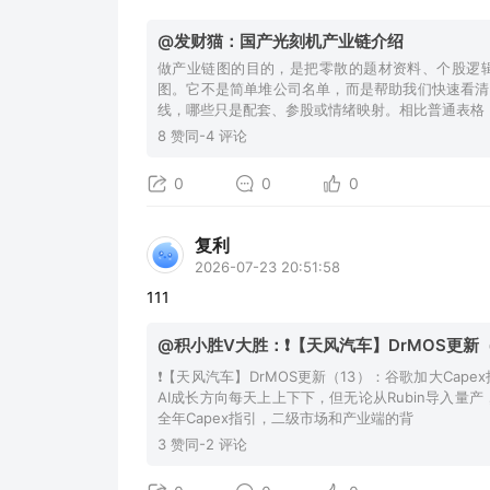
@发财猫：国产光刻机产业链介绍
做产业链图的目的，是把零散的题材资料、个股逻
图。它不是简单堆公司名单，而是帮助我们快速看清
线，哪些只是配套、参股或情绪映射。相比普通表格
8 赞同-4 评论
0
0
0
复利
2026-07-23 20:51:58
111
@积小胜V大胜：❗【天风汽车】DrMOS更新（
❗【天风汽车】DrMOS更新（13）：谷歌加大Cape
AI成长方向每天上上下下，但无论从Rubin导入量
全年Capex指引，二级市场和产业端的背
3 赞同-2 评论