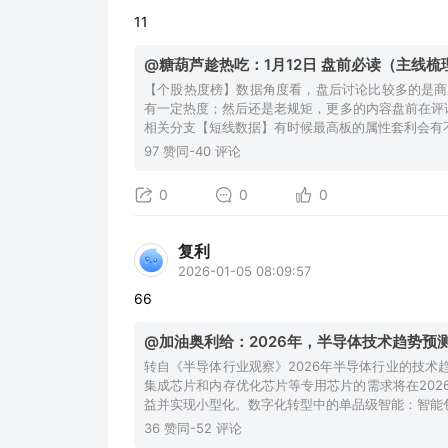
11
@糖葫芦趁热吃：1月12日 盘前必读（主线
【个股热度榜】数据角度看，盘后讨论比较多的是商
有一定热度；然后还是老规矩，更多的内容盘前在评
相关分支【短线数据】有时候最高板的属性套利会有
97 赞同-40 评论
0
0
0
复利
2026-01-05 08:09:57
66
@加油奥利给：2026年，半导体技术趋势预
转自《半导体行业观察》2026年半导体行业的技
集成芯片和内存优化芯片等专用芯片的需求将在20
益并实现小型化。数字化转型中的单品级智能：智能
36 赞同-52 评论