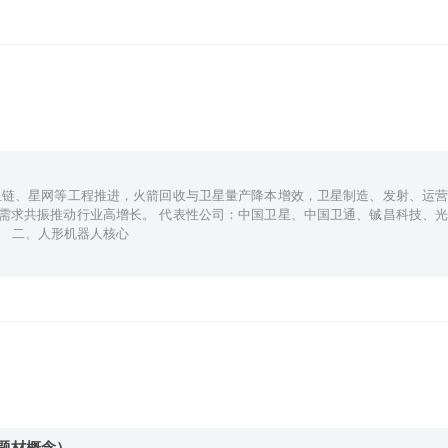
星链、星网等工程推进，火箭回收与卫星量产降本增效，卫星制造、发射、运营
需求共振推动行业高增长。 代表性公司：中国卫星、中国卫通、铖昌科技、光
。 二、人形机器人核心
题材概念）