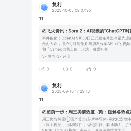
复利
2025-10-05 08:07:35
11
@飞火资讯：Sora 2：AI视频的“ChatGPT时
事件催化：OpenAI 9月30日正式发布其迄今最先进
走向大众，用户可以制作并与朋友分享AI生成的视频。
和「Cameo自我上传」玩法，引爆社交
57 赞同-37 评论
0
0
0
复利
2025-09-10 17:29:16
11
@超前一步：周三舆情热度（附：图解各热点
周三舆情热度①国产算力/芯片半导体-寒武纪定增申
（淳中科技 、 润和软件， 诚迈科技、软通动力、
9月18日至20日将在上海召开；开源鸿蒙技术大会