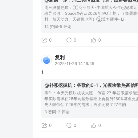
周三舆情热度：①商业航天-中国航天今年已完成近9
辅导验收，SpaceX确认2026年IPO计划；（
料、航天动力、天银机电等）②算力硬件- Li
14 赞同-5 评论
0
0
0
复利
2025-11-26 14:16:46
1
@补涨挖掘机：谷歌的0-1，光模块散热富信
事件：今天光模块板块大涨，传言 27 年谷歌需求能
年实际需求在26年高基数基础上再提升150%甚至更多
先大幅低估了26年的需求，再次无视了27年的
3 赞同-2 评论
0
0
0