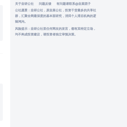
关于韭研公社
问题反馈
有问题请联系
@韭菜团子
公社愿景：韭研公社，原韭菜公社，投资干货最多的共享社
群，汇聚全网最深度的基本面研究，消弭个人滞后机构的逻
辑鸿沟。
风险提示：韭研公社里任何网友的发言，都有其特定立场，
均不构成投资建议，请投资者独立审慎决策。