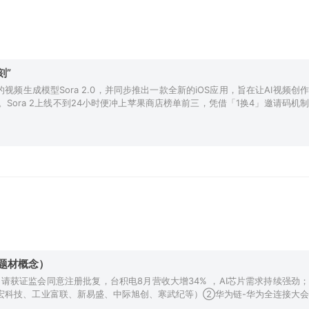
刻”
的视频生成模型Sora 2.0，并同步推出一款全新的iOS应用，旨在让AI视频创作
Sora 2上线不到24小时便冲上苹果商店榜单前三，凭借「1换4」邀请码机制
题材概念）
请获证监会同意注册批复，台积电8月营收大增34% ，AI芯片需求持续强劲；
胜宏科技、工业富联、新易盛、中际旭创、寒武纪等）②华为链-华为全连接大会