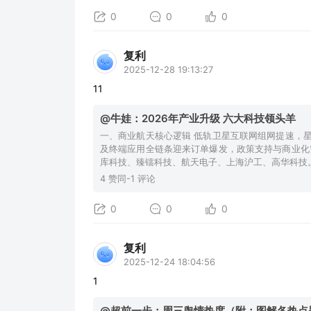
0
0
0
复利
2025-12-28 19:13:27
11
@牛娃：2026年产业升级 六大科技领头羊
一、商业航天核心逻辑 低轨卫星互联网组网提速，
及终端应用全链条迎来订单爆发，政策支持与商业化
库科技、臻镭科技、航天电子、上海沪工、高华科技
4 赞同-1 评论
0
0
0
复利
2025-12-24 18:04:56
1
@超前一步：周三舆情热度（附：图解各热点