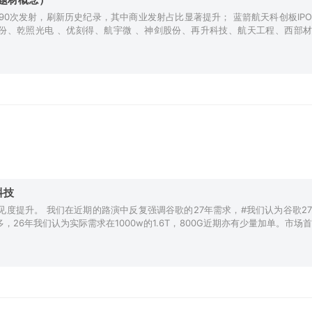
0次发射，刷新历史纪录，其中商业发射占比显著提升； 蓝箭航天科创板IPO
顺灏股份、乾照光电 、优刻得、航宇微 、神剑股份、再升科技、航天工程、西部材
科技
见度提升。 我们在近期的路演中反复强调谷歌的27年需求，#我们认为谷歌27
，26年我们认为实际需求在1000w的1.6T，800G近期亦有少量加单。市场首