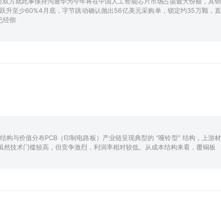
，中美双方就此事保持沟通华为今年将在中国人工智能芯片市场占据最大份额，其销
升至少60%4月底，字节跳动确认抛出56亿美元采购单，锁定约35万颗，直
已经彻
业链结构与价值分布PCB（印制电路板）产业链呈现典型的 “哑铃型” 结构，上游材
虽然技术门槛较高，但竞争激烈，利润率相对较低。从成本结构来看，覆铜板