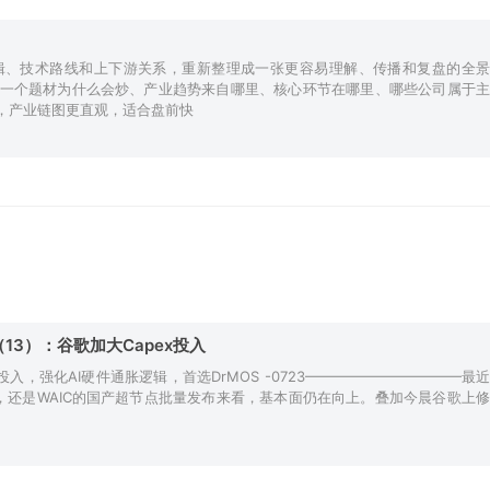
辑、技术路线和上下游关系，重新整理成一张更容易理解、传播和复盘的全景
一个题材为什么会炒、产业趋势来自哪里、核心环节在哪里、哪些公司属于主
，产业链图更直观，适合盘前快
13）：谷歌加大Capex投入
x投入，强化AI硬件通胀逻辑，首选DrMOS -0723———————————最近
产，还是WAIC的国产超节点批量发布来看，基本面仍在向上。叠加今晨谷歌上修