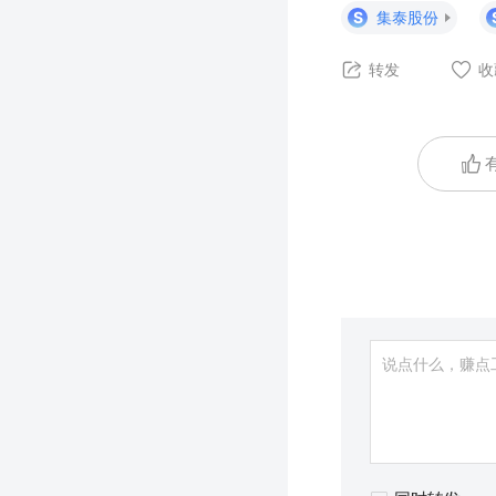
S
集泰股份
转发
收
有