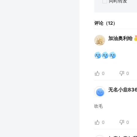
同时转发
评论（12）
加油奥利给
0
0
无名小韭836
吹
毛
0
0