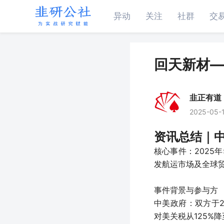
异动
关注
社群
交
回天新材—
韭正有道
2025-05-
资讯总结｜中
核心事件：2025
发航运市场及全球
事件背景与参与方
中美政府：双方于2
对美关税从125%降