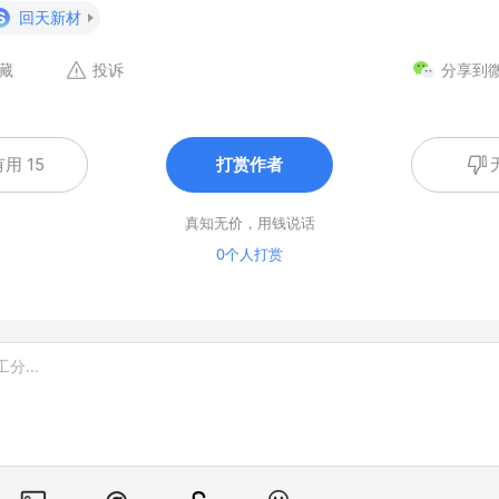
S
回天新材
藏
投诉
分享到
用 15
打赏作者
真知无价，用钱说话
0个人打赏