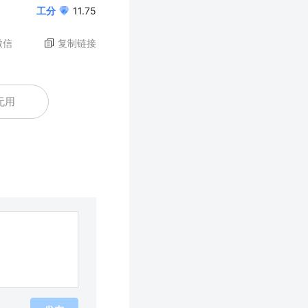
工分
11.75
微信
复制链接
无用