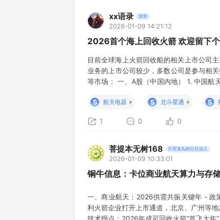
xx语录
游资
2026-01-09 14:21:12
2026首个海上回收火箭 欢迎留下
目前全球海上火箭回收船的相关上市公司主
业务的上市公司较少，多数公司是参与相关
等市场： 一、A股（中国内地） 1. 中国航
射服务，可能间接参与回收任务。 · 航天科技
S
S
S
航天电器
北斗星通
洋工程 · 中国船舶（6
1
0
0
菩提本无树168
只买龙头的公社达人
2026-01-09 10:33:01
铜牛信息：卡位商业航天算力与存
一、商业航天：2026供需共振关键年 -
利火箭企业打开上市通道，北京、广州等地加
技术拐点：2026年成可回收火箭“首飞大