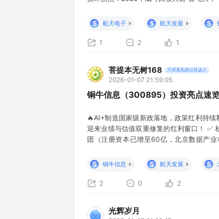
望降70%+；卫星批量制造与星箭协同产能
轨星座密集组网，2026年需完成千星部
S
S
S
航天电子
航天发展
带动
1
2
1
菩提本无树168
只买龙头的公社达人
2026-01-07 21:59:05
铜牛信息（300895）投资亮点速
🔥AI+制造国家级新政落地，政策红利持
迎来业绩与估值双重修复的红利窗口！ ✅
团（注册资本已增至60亿，北京数据产
设、数据要素运营等优质资源，融资成本优
方恒超算基地即将投产，投产后算力规模将飙
S
S
S
铜牛信息
航天发展
头共建国产算力生
2
0
2
光辉岁月