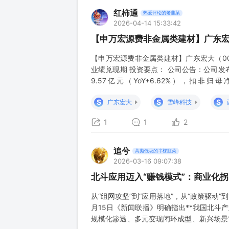
红柿通
热爱评论的老韭菜
2026-04-14 15:33:42
【申万宏源费非金属类建材】广东宏大
【申万宏源费非金属类建材】广东宏大（0
业绩兑现期 投资要点： 公司公告：公司发布20
9.57亿元（YoY+6.62%），扣非归母
（YoY+34.68%，QoQ+7.70%），归母净利
S
S
S
广东宏大
雪峰科技
1
1
2
追兮
高抛低吸的半棵韭菜
2026-03-16 09:07:38
北斗应用迈入“赚钱模式”：商业化
从“组网攻坚”到“应用落地”，从“政策驱动
月15日《新闻联播》明确指出**我国北斗
规模化渗透、多元变现闭环成型、新兴场景