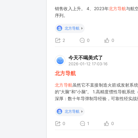
销售收入上升。 4、2023年
北方导航
与航
序列。
S
北方导航
2
0
0
今天不喝美式了
2026-01-12 17:03:16
北方导航
北方导航
虽然它不直接制造火箭或发射系统
的“大脑”和“小脑”。 1.高精度惯性导航系统
深厚：数十年导弹制导经验，可靠性经实战验
S
北方导航
0
1
0