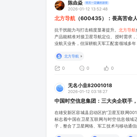
陈垚焱
明天一定赚的游资
2026-01-12 13:52:48
北方导航
（600435）：畏高苦命
抗干扰能力与打击精度显著提升。
北方导航
产品能精准对接卫星导航定位、授时需求，
业航天业务，但深耕航天军工配套领域多年
方向，业务协同性与技术稀缺性凸显估值支撑
S
北方导航
0
0
0
无名小韭82001018
2026-01-12 03:18:27
中国时空信息集团：三大央企联手
在雄安新区容城县启动区的“卫星互联网00
标志着中国在卫星互联网与时空信息领域
子，整合了卫星网络、军工技术与移动通信
的使命远不止于商业盈利。 --- 01 公司