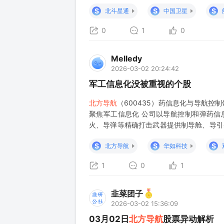
性拐点，更标志着国产时空信息基础设施完成
S
S
S
北斗星通
中国卫星
心判断：北斗为何能正式进入“赚
0
1
0
Melledy
2026-03-02 20:24:42
军工信息化没被重视的个股
北方导航
（600435）药信息化与导航控
聚焦军工信息化 公司以导航控制和弹药信
火、导弹等精确打击武器提供制导舱、导引
市占率超 60%。 导航控制：主营惯性导
S
S
S
北方导航
华如科技
1
0
1
韭菜团子
2026-03-02 15:36:09
03月02日
北方导航
股票异动解析