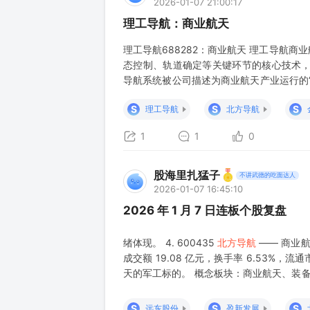
2026-01-07 21:00:17
理工导航：商业航天
理工导航688282：商业航天 理工导航
态控制、轨道确定等关键环节的核心技术
导航系统被公司描述为商业航天产业运行的
火箭中，高可靠导航系统需持续稳定工作。
S
S
S
理工导航
北方导航
率陀螺组合系统等。公司已与国内某商业航
1
1
0
股海里扎猛子
不讲武德的吃面达人
2026-01-07 16:45:10
2026 年 1 月 7 日连板个股复盘
绪体现。 4. 600435
北方导航
—— 商业航
成交额 19.08 亿元，换手率 6.53%，流
天的军工标的。 概念板块：商业航天、装备
业集团旗下防务平台，主营制导控制、导航
S
S
S
远东股份
盈新发展