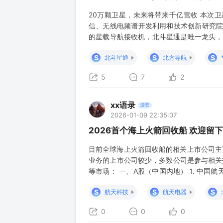
20万颗卫星，未来将带来千亿营收 本次
信、无线电频谱开发利用和技术创新研究院
的星载导航接收机，北斗星通是唯一龙头，每
体取决于卫星的轨道和性能要求 。 20万
S
S
S
北斗星通
北方导航
带来900亿的营收，利润在40％，就是360
5
7
2
xx语录
游资
2026-01-09 22:35:07
2026首个海上火箭回收船 欢迎留
目前全球海上火箭回收船的相关上市公司主
业务的上市公司较少，多数公司是参与相关
等市场： 一、A股（中国内地） 1. 中国航
射服务，可能间接参与回收任务。 · 航天科技
S
S
S
航天科技
航天电器
洋工程 · 中国船舶（6
0
0
0