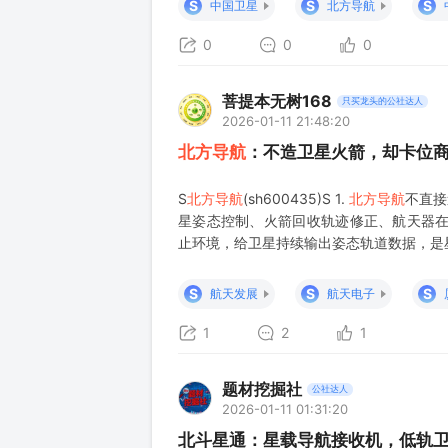
S
S
S
中国卫星
北方导航
业正式注册成立。公司的法定代表人为刘学
0
0
0
菩提本无树168
只买龙头的公社达人
2026-01-11 21:48:20
北方导航
：不造卫星火箭，却卡位
S
北方导航
(sh600435)S 1.
北方导航
不直接
星姿态控制、火箭回收轨迹修正、航天器在轨
止环境，给卫星持续输出姿态轨道数据，是星
回收痛点，支撑再入段姿态调整和精准着陆，
S
S
S
航天发展
航天电子
1
2
1
题材挖掘社
公社达人
2026-01-11 01:31:20
北斗星通：星载导航接收机，低轨卫