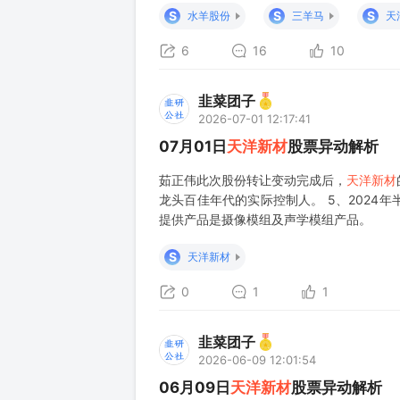
老师们归到羊字辈，对标23年圣龙股份哈哈
S
S
S
水羊股份
三羊马
天
份：核心布局光
6
16
10
韭菜团子
2026-07-01 12:17:41
07月01日
天洋新材
股票异动解析
茹正伟此次股份转让变动完成后，
天洋新材
龙头百佳年代的实际控制人。 5、202
提供产品是摄像模组及声学模组产品。
S
天洋新材
0
1
1
韭菜团子
2026-06-09 12:01:54
06月09日
天洋新材
股票异动解析