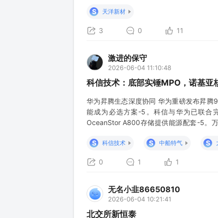
S
天洋新材
3
0
11
激进的保守
2026-06-04 11:10:48
科信技术：底部实锤MPO，诺基亚
华为昇腾生态深度协同 华为重磅发布昇腾95
能成为必选方案-5。科信与华为已联合完成
OceanStor A800存储提供能源配
级-5。 中标诺基亚国际电池采购项目 
S
S
S
科信技术
中船特气
重大拓展- 。同时，公
0
1
1
无名小韭86650810
2026-06-04 10:21:41
北交所新恒泰