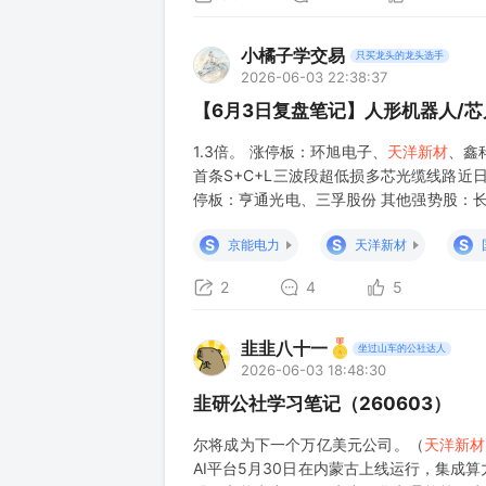
小橘子学交易
只买龙头的龙头选手
2026-06-03 22:38:37
【6月3日复盘笔记】人形机器人/芯片
1.3倍。 涨停板：环旭电子、
天洋新材
、鑫
首条S+C+L三波段超低损多芯光缆线路
停板：亨通光电、三孚股份 其他强势股：长飞光
台，直接拉动高端PCB需求增长超110%，单
S
S
S
京能电力
天洋新材
2
4
5
韭韭八十一
坐过山车的公社达人
2026-06-03 18:48:30
韭研公社学习笔记（260603）
尔将成为下一个万亿美元公司。（
天洋新材
AI平台5月30日在内蒙古上线运行，集