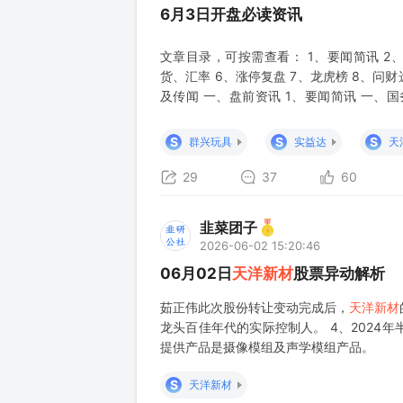
6月3日开盘必读资讯
文章目录，可按需查看： 1、要闻简讯 2
货、汇率 6、涨停复盘 7、龙虎榜 8、问财
及传闻 一、盘前资讯 1、要闻简讯 一、
日，国务院印发《加快农业农村现代化“十五
锚定建设农业强国目标，坚持把解决好“三
S
S
S
群兴玩具
实益达
天
29
37
60
韭菜团子
2026-06-02 15:20:46
06月02日
天洋新材
股票异动解析
茹正伟此次股份转让变动完成后，
天洋新材
龙头百佳年代的实际控制人。 4、202
提供产品是摄像模组及声学模组产品。
S
天洋新材