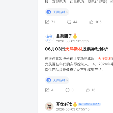
股、京能电力、西昌电力、华电辽能等） 机器人
者亮相，此参考人形机器人由Sharpa、
S
天洋新材
71
44
105
韭菜团子
2026-06-03 11:53:39
06月03日
天洋新材
股票异动解析
茹正伟此次股份转让变动完成后，
天洋新材
龙头百佳年代的实际控制人。 4、202
提供产品是摄像模组及声学模组产品。
S
天洋新材
4
0
16
开盘必读
疯狂点赞的公社达人
2026-06-03 07:55:10