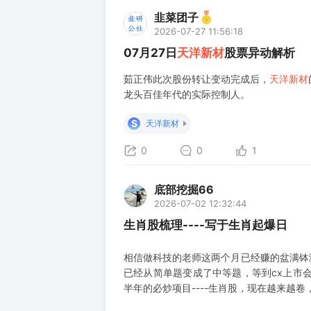
韭菜团子
2026-07-27 11:56:18
07月27日
天洋新材
股票异动解析
茹正伟此次股份转让变动完成后，
天洋新材
龙头百佳年代的实际控制人。
S
天洋新材
0
0
1
底部挖掘66
2026-07-02 12:32:44
生肖股梳理----写于生肖起爆日
相信做科技的老师这两个月已经赚的盆满钵
已经从简单题变成了中等题，等到cx上市
半年的必炒项目----生肖股，现在越来越
经被老师们反复科普，包括三羊马（已板）