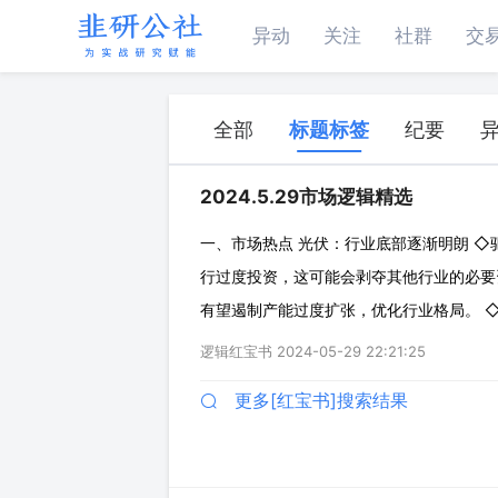
异动
关注
社群
交
全部
标题标签
纪要
2024.5.29市场逻辑精选
一、市场热点 光伏：行业底部逐渐明朗 ◇
⾏过度投资，这可能会剥夺其他⾏业的必要
有望遏制产能过度扩张，优化行业格局。 
◇产业链价格：目前硅料/硅片均已超1个
逻辑红宝书
2024-05-29 22:21:25
望显现。 ◇相关公司： 逆变器：阳光电源
更多[红宝书]搜索结果