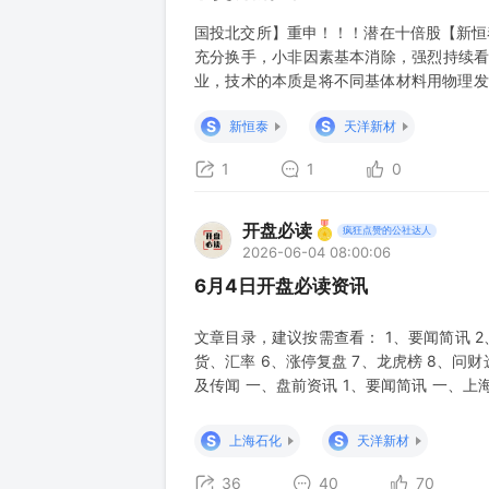
国投北交所】重申！！！潜在十倍股【新恒
充分换手，小非因素基本消除，强烈持续看
业，技术的本质是将不同基体材料用物理发
保、成本低，是真正具有技术壁垒的平台型
S
S
新恒泰
天洋新材
池渗透率超40%，占宁德份额超90%，目
1
1
0
开盘必读
疯狂点赞的公社达人
2026-06-04 08:00:06
6月4日开盘必读资讯
文章目录，建议按需查看： 1、要闻简讯 2
货、汇率 6、涨停复盘 7、龙虎榜 8、问财
及传闻 一、盘前资讯 1、要闻简讯 一、
断优化提升（财联社） 上海市政务智能工
体系性推进，加快形成本地区、本部门、本单
S
S
上海石化
天洋新材
36
40
70