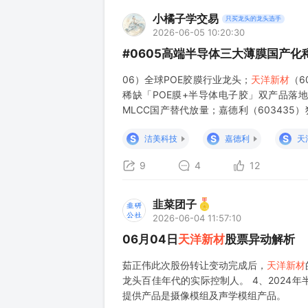
小橘子学交易
只买龙头的龙头选手
2026-06-05 10:20:30
#0605高端半导体三大薄膜国产化
06）全球POE胶膜行业龙头；
天洋新材
（6
稀缺「POE膜+半导体电子胶」双产品落地
MLCC国产替代放量；嘉德利（603435
导体成长空间；福斯特（603806）行业压
S
S
S
洁美科技
嘉德利
天
9
4
12
韭菜团子
2026-06-04 11:57:10
06月04日
天洋新材
股票异动解析
茹正伟此次股份转让变动完成后，
天洋新材
龙头百佳年代的实际控制人。 4、202
提供产品是摄像模组及声学模组产品。