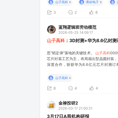
企业拥有成熟的硅通孔工
S
S
S
山子高科
甬矽电子
3
2
8
蓝翔逻辑班劳动模范
2026-05-25 14:09:17
山子高科
：3D封测+华为8.6亿封
思“韬定律”落地的关键技术。
山子高科
00
芯片封装工艺为主，布局扇出型晶圆封装，
深度合作，斩获华为8.6亿元芯片封测订单
FOCoS、晶圆级FeNi磁性材料等多项特
特别声明:文章内容
S
山子高科
8
4
4
金禄投研2
2026-03-17 21:00:21
3月17日A股机构研报