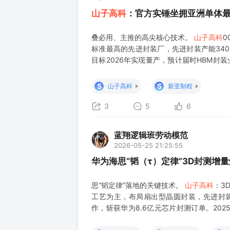
山子高科
：官方实锤坐拥亚洲单体
叠必用、主推的高尖核心技术。
山子高科
0
标准最高的先进封装厂，先进封装产能340
目标2026年实现量产，预计届时HBM封
耕高密度扇出型封装（FOWLP）、2.5
为海思合作开发Chiplet
S
S
山子高科
新亚制程
3
5
6
蓝翔逻辑班劳动模范
2026-05-25 21:25:55
华为海思“韬（τ）定律”3D封测增
思“韬定律”落地的关键技术。
山子高科
：3
工艺为主，布局扇出型晶圆封装，先进封装
作，斩获华为8.6亿元芯片封测订单。202
圆级FeNi磁性材料等多项特色先进封装技术