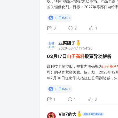
线，转向“插混+增程”大众市场。产品节点
的关键催化剂。目标：2027年零部件自给
供应商，已切入吉利等头部车企供应链。线
S
山子高科
3
2
1
韭菜团子
2026-03-17 11:54:20
03月17日
山子高科
股票异动解析
谦科技全资控股，被业内明确视为
山子高科
司）的动作紧密关联。按计划，2025年12
年7月30日任命朱人杰担任公司副总裁，朱
海）Model3/Y制造总监。 3、全资子公司
S
山子高科
1
1
3
Vin7的大
高抛低吸的老司机