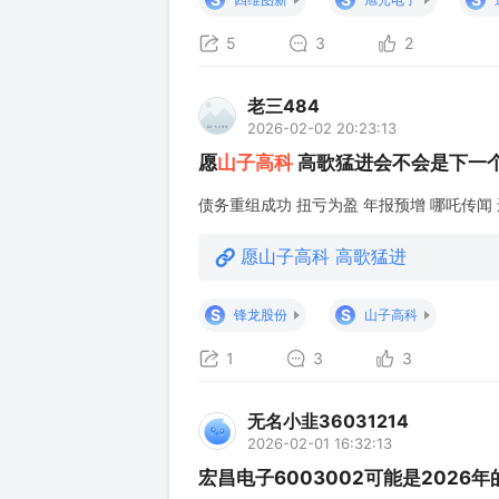
5
3
2
老三484
2026-02-02 20:23:13
愿
山子高科
高歌猛进会不会是下一个
债务重组成功 扭亏为盈 年报预增 哪吒传闻
愿山子高科 高歌猛进
S
S
锋龙股份
山子高科
1
3
3
无名小韭36031214
2026-02-01 16:32:13
宏昌电子6003002可能是2026