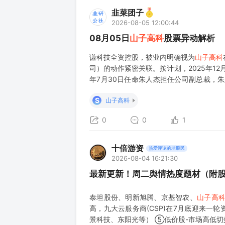
韭菜团子
2026-08-05 12:00:44
08月05日
山子高科
股票异动解析
谦科技全资控股，被业内明确视为
山子高科
司）的动作紧密关联。按计划，2025年12
年7月30日任命朱人杰担任公司副总裁，朱
海）Model3/Y制造总监。 4、全资子公司
S
山子高科
0
0
1
十倍游资
热爱评论的老股民
2026-08-04 16:21:30
最新更新！周二舆情热度题材（附
泰坦股份、明新旭腾、京基智农、
山子高
高，九大云服务商(CSP)在7月底迎来一
景科技、东阳光等） ⑤低价股-市场高低