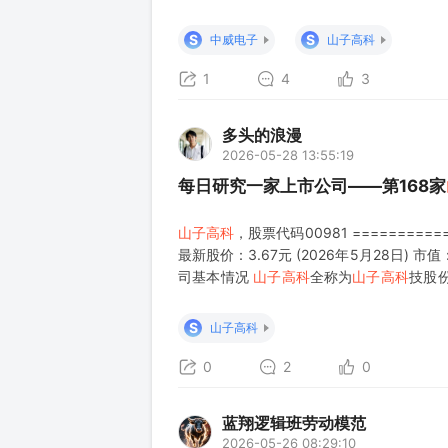
重估（凯撒文化、
山子高科
、实达智能、国安
点将至？Palantir业绩炸裂，
S
S
中威电子
山子高科
1
4
3
多头的浪漫
2026-05-28 13:55:19
每日研究一家上市公司——第168家
山子高科
，股票代码00981 ==========
最新股价：3.67元 (2026年5月28日) 市
司基本情况
山子高科
全称为
山子高科
技股
汽车核心零部件、半导体先进封装两大赛道
S
山子高科
0
2
0
蓝翔逻辑班劳动模范
2026-05-26 08:29:10