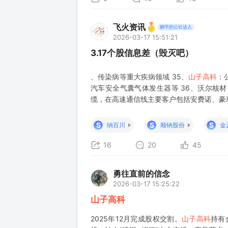
飞火资讯
躺平的公社达人
2026-03-17 15:51:21
3.17个股信息差（毁灭吧）
、传染病等重大疾病领域 35、
山子高科
：
汽车安全气囊气体发生器等 36、沃尔核材
缆，在高速通信线主要客户包括安费诺、豪
S
S
S
纳百川
顺钠股份
金
16
20
45
勇往直前的信念
2026-03-17 15:25:22
山子高科
2025年12月完成股权交割。
山子高科
持有