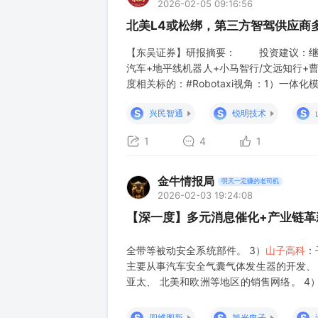
2026-02-05 09:16:56
北美L4或松绑，第三方智驾供应商多点
【东吴证券】研报摘要： 投资建议：继续坚
汽车+地平线机器人+小马智行/文远知行
度相关标的：#Robotaxi视角：1）一体
远知行/千里科技等；3）网约车/出租车的转
S
S
S
兴民智通
锐明技术
+九识智能
1
4
1
金牛情报局
明天一定赚的老司机
2026-02-03 19:24:08
【深一度】多元消息催化+产业链
全带等被动安全系统部件。 3）
山子高科
：
主要从事汽车安全气囊气体发生器的开发、 生
亚太、 北美和欧洲等地区的销售网络。 4
全带国内首创，配套商用车与乘用车，提供
金龙客车、上汽大通等。 5）拓
S
S
S
四维图新
旭光电子