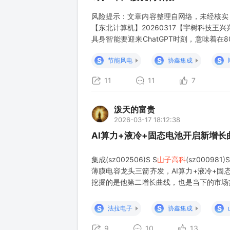
风险提示：文章内容整理自网络，未经核实
【东北计算机】20260317【宇树科技王兴
具身智能要迎来ChatGPT时刻，意味着
为了解决上述问题并真正实现具身智能，不
S
S
S
节能风电
协鑫集成
口、智能终端、绿色能源等
11
11
7
泼天的富贵
2026-03-17 18:12:38
AI算力+液冷+固态电池开启新增
集成(sz002506)S S
山子高科
(sz000981
薄膜电容龙头三箭齐发，AI算力+液冷+固
挖掘的是他第二增长曲线，也是当下的市场
了四方股份，环旭电子，伊戈尔，朗科科技
的也
S
S
S
法拉电子
协鑫集成
9
10
13