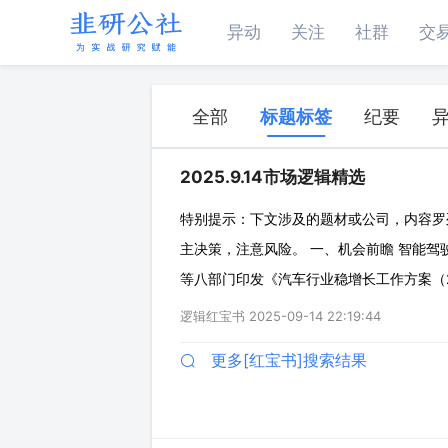
异动
关注
社群
交
全部
标题标签
纪要
2025.9.14市场逻辑精选
特别提示：下文涉及的题材或公司，内容罗
主决策，注意风险。 一、机会前瞻 智能驾驶
等八部门印发《汽车行业稳增长工作方案（2
作系统、人工智能等关键技术。 ◇方案内
逻辑红宝书
2025-09-14 22:19:44
平台建设，鼓励汽车前装V2X、5G等高性
更多[红宝书]搜索结果