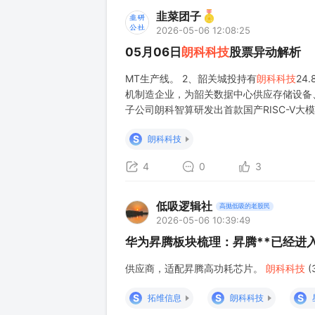
韭菜团子
2026-05-06 12:08:25
05月06日
朗科科技
股票异动解析
MT生产线。 2、韶关城投持有
朗科科技
24
机制造企业，为韶关数据中心供应存储设备
子公司朗科智算研发出首款国产RISC-V大
S
朗科科技
4
0
3
低吸逻辑社
高抛低吸的老股民
2026-05-06 10:39:49
华为昇腾板块梳理：昇腾**已经进
供应商，适配昇腾高功耗芯片。
朗科科技
(
S
S
S
拓维信息
朗科科技