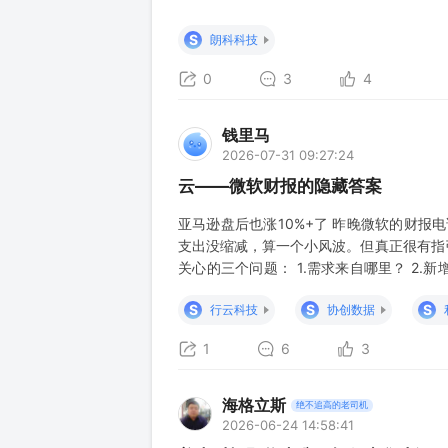
来二季度单季利润仅一千多万。在存储价格
绩爆雷。 背后逻辑并不复杂。一季度的高
S
朗科科技
0
3
4
钱里马
2026-07-31 09:27:24
云——微软财报的隐藏答案
亚马逊盘后也涨10%+了 昨晚微软的财报电话会
支出没缩减，算一个小风波。但真正很有指
关心的三个问题： 1.需求来自哪里？ 2.新增
Call里的这三句话分别是： 第一句：商
S
S
S
行云科技
协创数据
前
1
6
3
海格立斯
绝不追高的老司机
2026-06-24 14:58:41