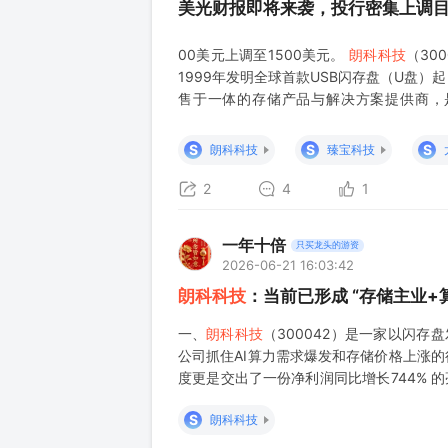
美光财报即将来袭，投行密集上调
00美元上调至1500美元。
朗科科技
（30
1999年发明全球首款USB闪存盘（U盘
售于一体的存储产品与解决方案提供商，是
DRAM内存条、嵌入式存储（eMMC/U
组厂商。从上游原厂（如长江
S
S
S
朗科科技
臻宝科技
2
4
1
一年十倍
只买龙头的游资
2026-06-21 16:03:42
朗科科技
：当前已形成 “存储主业+
一、
朗科科技
（300042）是一家以闪存
公司抓住AI算力需求爆发和存储价格上涨的
度更是交出了一份净利润同比增长744% 
核心亮点与技术护城河 历史性专利壁垒（
S
朗科科技