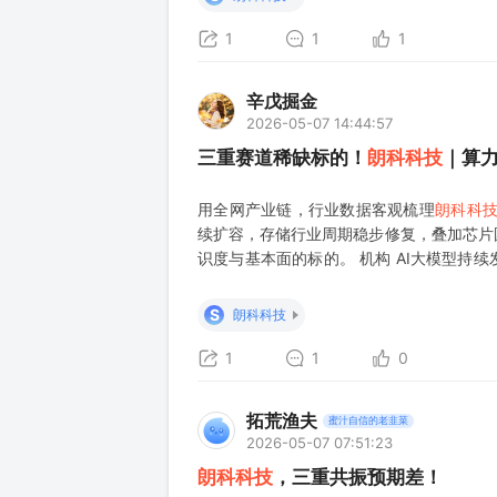
1
1
1
辛戊掘金
2026-05-07 14:44:57
三重赛道稀缺标的！
朗科科技
｜算
用全网产业链，行业数据客观梳理
朗科科
续扩容，存储行业周期稳步修复，叠加芯片
识度与基本面的标的。 机构 AI大模型持
线。存储芯片行业库存持续消化，价格逐步
同时布局算力配套、主控芯片国产化业务，
S
朗科科技
1
1
0
拓荒渔夫
蜜汁自信的老韭菜
2026-05-07 07:51:23
朗科科技
，三重共振预期差！