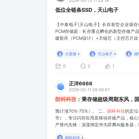
2026-05-13 11:25:18
低位全链条SSD，天山电子
【中泰电子|天山电子】长存新型企业级存
PCM存储器：长存重点孵化的新型存储产品
建新存（PCM设计）+天链芯（主控芯片
股权。 3）互联网大厂重视新型存储器：P
固态硬盘，中国企业级存储（DRAM+NA
S
S
S
大普微
天山电子
德
厂
0
2
1
正洋6666
2026-05-11 09:59:57
朗科科技
：乘存储超级周期东风，国
预计涨70%-75%）。 二、
朗科科技
的定
市），专注闪存应用及移动存储产品，核心业
产替代先锋：深度绑定华为昇腾AI服务器，
- 技术积累深厚：拥有200+专利，推出高频
S
朗科科技