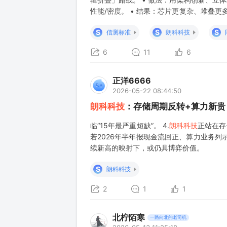
性能/密度。 • 结果：芯片更复杂、堆叠更
国产替代加速、先进封装/测试/存储/存算
S
S
S
信测标准
朗科科技
检测
6
11
6
正洋6666
2026-05-22 08:44:50
朗科科技
：存储周期反转+算力新贵
临“15年最严重短缺”。 4.
朗科科技
正站在存
若2026年半年报现金流回正、算力业务
续新高的映射下，或仍具博弈价值。
S
朗科科技
2
1
1
北柠陌寒
一路向北的老司机