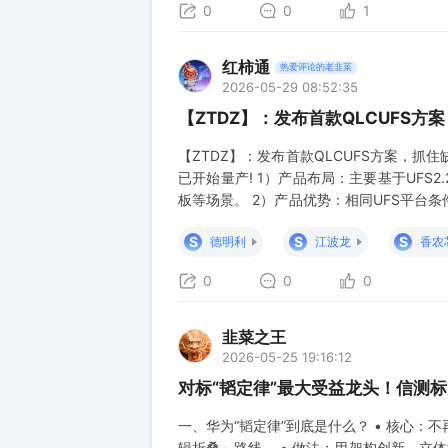
0
0
1
红柿通
热爱评论的老韭菜
2026-05-29 08:52:35
【ZTDZ】：发布首款QLCUFS
【ZTDZ】：发布首款QLCUFS方案，抓
已开始量产! 1）产品布局：主要基于UFS2.
板等场景。 2）产品优势：相同UFS平台
性能比肩TLCUFS2.2；有效提升存储资
S
S
S
德明利
江波龙
香农
垄
0
0
0
韭菜之王
2026-05-25 19:16:12
对标“韬定律”最大受益龙头！信测
一、华为“韬定律”到底是什么？ • 核心：不
辑折叠」路线。 • 做法：用架构创新、立体堆