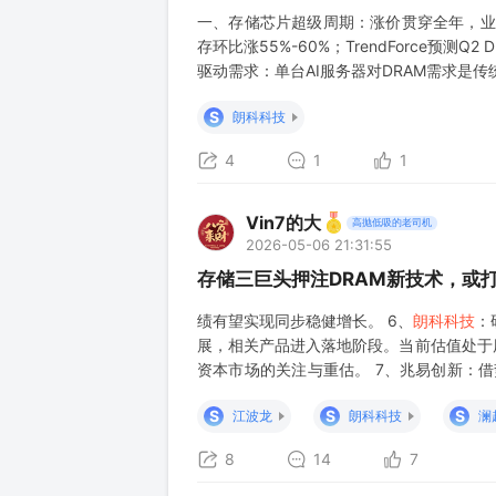
一、存储芯片超级周期：涨价贯穿全年，业绩直接
存环比涨55%-60%；TrendForce预测Q2
驱动需求：单台AI服务器对DRAM需求是传统服务
涨幅达260-300%。 • 公司直接受益：
S
朗科科技
4
1
1
Vin7的大
高抛低吸的老司机
2026-05-06 21:31:55
存储三巨头押注DRAM新技术，或
绩有望实现同步稳健增长。 6、
朗科科技
：
展，相关产品进入落地阶段。当前估值处于
资本市场的关注与重估。 7、兆易创新：借势
大DRAM技术研发投入。MRDIMM的推广
S
S
S
江波龙
朗科科技
澜
8
14
7