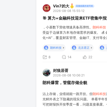
Vin7的大
高抛低吸的老司机
2026-08-08 15:55:12
🎯 算力+金融科技迎来ETF密集申
，小基数下营收增速具备高弹性。
朗科科技
受益于边缘算力本地存储需求的爆发。 💰 
化+AI”，覆盖财富管理、金融IT、支付
行情平台升级为“AI+金融信息”平台，Hith
S
S
S
朗科科技
北京君正
8
14
22
封狼居胥
2026-08-08 10:06:21
朗科爆雷，管窥存储全貌
沾上存储，业绩就能一路开挂。但
朗科科技
光鲜外表之下隐藏的现实问题。 单看半年
可把财报拆开按季度一看，问题直接暴露。一季