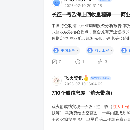
2026-07-10 20:31:16
长征十号乙海上回收里程碑——商
中国特色制造业产业周期投资分析报告 本报
式回收成功核心拐点，整合原有产业链标的，
周期定位 商业航天规避光伏、锂电等传统
难以快速扩产；国内星网、千帆低轨星座规
S
S
S
中国卫星
航天工程
周期，不存在行业性产能过剩。 产业链价
0
1
3
飞火资讯
躺平的公社达人
2026-07-10 16:04:02
7.10个股信息差（航天带崩）
载火箭成功实现一子级可控回收（
航天工程
技等） 马斯克绘太空蓝图：十年内建成月球
子级火箭复用飞行 卫星通信工作组在京正式
力；Meta拟9月生产IRIS AI芯片，2