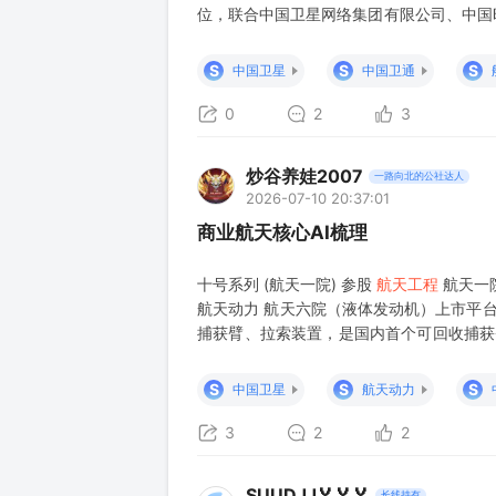
位，联合中国卫星网络集团有限公司、中国
集团股份有限公司、中国空间技术研究院、
电信集团有限公司、中国移动通信集团有
S
S
S
中国卫星
中国卫通
立，广泛汇聚卫星企业、电信运
0
2
3
炒谷养娃2007
一路向北的公社达人
2026-07-10 20:37:01
商业航天核心AI梳理
十号系列 (航天一院) 参股
航天工程
航天一
航天动力 航天六院（液体发动机）上市平台
捕获臂、拉索装置，是国内首个可回收捕获
17.27%股份，为YF-100k发动机提供
商。 长征十二号系列
S
S
S
中国卫星
航天动力
3
2
2
SUUDJJ🏅🏅🏅
长线持有