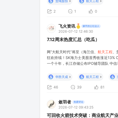
S
S
贵绳股份
航天工程
二、存储 1）长
2
1
0
飞火资讯
躺平的公社达人
2026-07-12 12:46:30
7.12周末热度汇总（吃瓜）
网“大航天时代”将至（海兰信、
航天工程
、
狂欢持续！SK海力士美股首秀收涨近13% 
一个十年，长江存储公布IPO辅导团队 中
空科技、华建集团等） ④先进封装-先进封
2027年下半年出现；202
S
S
S
华胜天成
航天工程
46
39
81
敛羽者
热爱评论
2026-07-12 09:43:25
可回收火箭技术突破：商业航天产