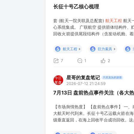
长征十号乙核心梳理
套 (航天一院关联及总配套)
航天工程
航天
心系统集成。 广联航空 提供箭体结构件、
回收火箭提供尾段结构件（含发动机舱、着陆
航天六院上市平台，为长征十号乙提供液氧煤
动力 燃气轮机技术可延伸至火
S
S
S
航天工程
巨力索具
7
1
2
星哥的复盘笔记
只买龙头的游资
2026-07-12 21:24:59
7月13日 盘前热点事件关注（各大
【市场舆情热度】 【盘前热点事件】 一、
大航天时代到来。长征十号乙运载火箭在海
级垂直返回，在海上回收平台成功回收。这
次运载火箭网系回收。 2）资本端催化，多
动力、银河航天进入辅导期。 3）3D打印