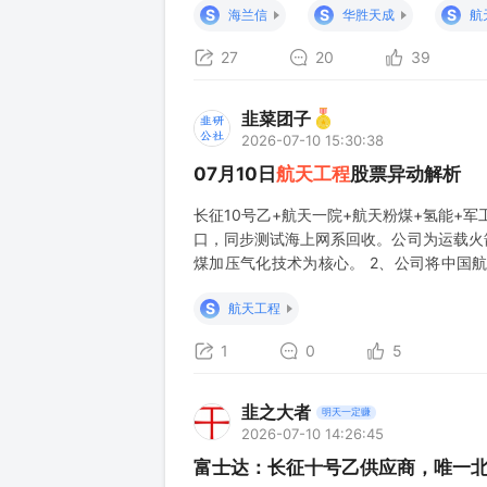
料、锐明技术、中通国脉等） 绿色
S
S
S
海兰信
华胜天成
航
27
20
39
韭菜团子
2026-07-10 15:30:38
07月10日
航天工程
股票异动解析
长征10号乙+航天一院+航天粉煤+氢能+军工
口，同步测试海上网系回收。公司为运载火
煤加压气化技术为核心。 2、公司将中国
域。2025年12月23日晚公告，公司主
S
航天工程
的航天炉市占率超50%以上。目前新
1
0
5
韭之大者
明天一定赚
2026-07-10 14:26:45
富士达：长征十号乙供应商，唯一