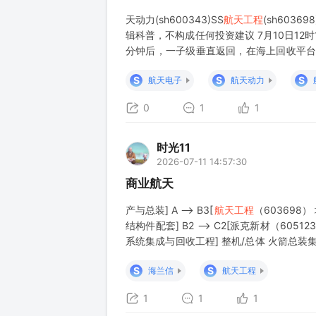
天动力(sh600343)SS
航天工程
(sh6036
辑科普，不构成任何投资建议 7月10日1
分钟后，一子级垂直返回，在海上回收平台
也是全球首次实现运载火箭海上网系回收。
S
S
S
航天电子
航天动力
0
1
1
时光11
2026-07-11 14:57:30
商业航天
产与总装] A --> B3[
航天工程
（603698）
结构件配套] B2 --> C2[派克新材（605123
系统集成与回收工程] 整机/总体 火箭总装
载火箭技术研
S
S
海兰信
航天工程
1
1
1