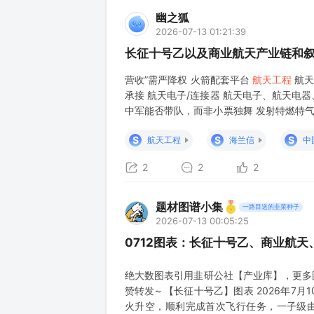
幽之狐
2026-07-13 01:21:39
长征十号乙以及商业航天产业链和
营收”需严降权 火箭配套平台
航天工程
航天
承接 航天电子/连接器 航天电子、航天电器
中军能否带队，而非小票独舞 发射特燃特气 
相关供气订单是否明确 最先受益的本质是“
S
S
S
航天工程
海兰信
中
2
2
2
题材图谱小集
一路目送的韭菜种子
2026-07-13 00:05:25
0712图表：长征十号乙、商业航天、
绝大数图表引用韭研公社【产业库】，更多
赞转发~ 【长征十号乙】图表 2026年7
火升空，顺利完成首次飞行任务，一子级由