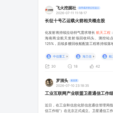
飞火挖掘社
自学成才的公社达人
2026-07-11 11:18:17
长征十号乙运载火箭相关概念股
化发射将持续拉动特气需求增长
航天工程
海南商业航天发射场回收码头、测控站点
125%，后续多艘回收船配套工程将持续落
天发射场提供成套低温气体制备、储存与提
配液氧、液氮、液氢等火箭推进剂的工业化
S
S
S
中信重工
海兰信
航
30
18
42
罗洄头
老韭菜
2026-07-10 23:18:35
工业互联网产业联盟卫星通信工作组
近日，在工业和信息化部信息通信管理局指
信工作组”）在北京正式成立。卫星通信工作