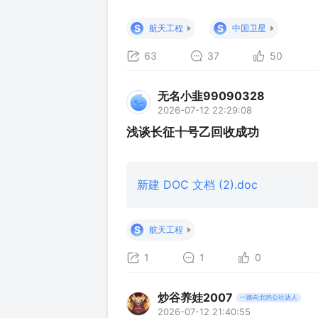
此，中国大运力可回收火箭技术取得里程碑
【商业航天】图表 2026年7月10日1
S
S
航天工程
中国卫星
利完成首
63
37
50
无名小韭99090328
2026-07-12 22:29:08
浅谈长征十号乙回收成功
新建 DOC 文档 (2).doc
S
航天工程
1
1
0
炒谷养娃2007
一路向北的公社达人
2026-07-12 21:40:55