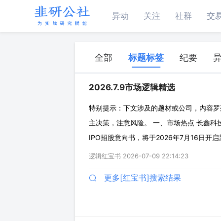
异动
关注
社群
交
全部
标题标签
纪要
2026.7.9市场逻辑精选
特别提示：下文涉及的题材或公司，内容罗
主决策，注意风险。 一、市场热点 长鑫科技
IPO招股意向书，将于2026年7月16日开启
净利润500-570亿，扣非归母净利润52
逻辑红宝书
2026-07-09 22:14:23
项目、DRAM存储器
更多[红宝书]搜索结果