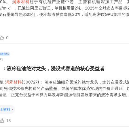
0%。
润禾材料
处于有机硅产业链中游，主营有机硅深加工产品，
-4W/m·k），已通过阿里云验证，单机柜用量2吨，2025年全球市占率目
发石墨烯导热添加剂，使冷却液黏度降低30%，适配高密度GPU集群的微
前产品主要应用在数据中心，但还处于客户验证阶段，尚未形成销售，
0
的老司机
21
27）：液冷硅油绝对龙头，浸没式赛道的核心受益者
2板
润禾材料
(300727)： 液冷硅油细分领域的绝对龙头，尤其在浸没
公司凭借技术领先构建的产品壁垒、显著的成本优势实现的性价比碾压，
验证，正充分受益于AI算力爆发与新能源储能发展带来的液冷需求激增。
式液冷储能市场规模可达65亿元，数据中心液冷市场未来三年浸没式占比
0亿元。
禾材料
16