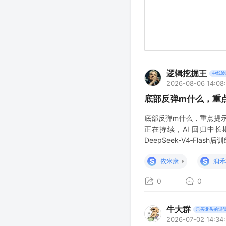
逻辑挖掘王
中线波
2026-08-06 14:08
底部反弹m什么，重
底部反弹m什么，重点提示国
正在持续，AI 回归中长
DeepSeek‑V4‑Fl
token 消耗持续量升，
S
S
依米康
润禾
0
0
牛大群
只买龙头的游
2026-07-02 14:34