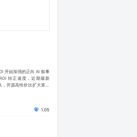
 开始加强的正向 AI 叙事
ROI 转正速度，近期最新
球一梯队，开源高性价比扩大算力
货，τ定律落地持
1.05