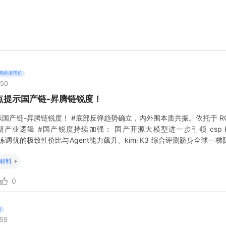
段的老司机
:50
点提示国产链-昇腾链锐度！
产链-昇腾链锐度！ #底部反弹趋势确立，内外围本质共振。依托于 ROI
期产业逻辑 #国产锐度持续加强： 国产开源大模型进一步引领 csp 
ash后训练调优的极致性价比与Agent能力飙升、kimi K3 综合评测跻身全
新模型、多元商业模式、新范式都持续 打开AI 天花板 3️⃣昇腾下半年加速出
材料
0
资
:59