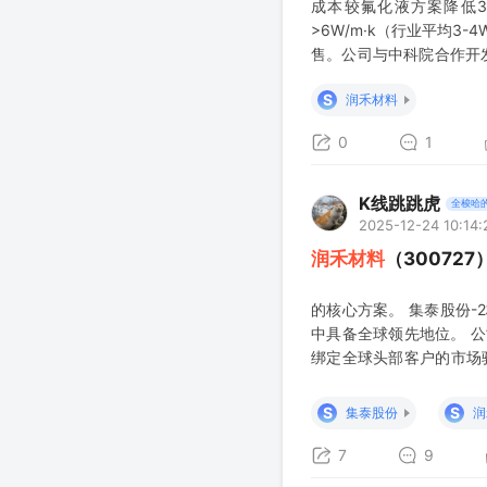
成本较氟化液方案降低3
>6W/m·k（行业平均3
售。公司与中科院合作开
同样布局硅基冷却液，目
S
润禾材料
0
1
K线跳跳虎
全梭哈
2025-12-24 10:14:
润禾材料
（3007
的核心方案。 集泰股份-
中具备全球领先地位。 
绑定全球头部客户的市场
预测，2025年国内浸没
30%，对应市场规模超42
S
S
集泰股份
润
7
9