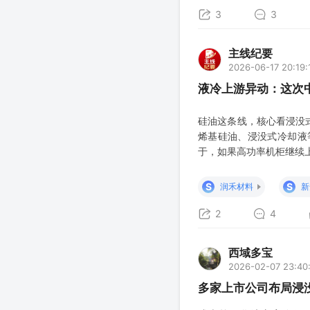
3
3
主线纪要
2026-06-17 20:19:
液冷上游异动：这次
硅油这条线，核心看浸没
烯基硅油、浸没式冷却液
于，如果高功率机柜继续
讨论。 但这里也要冷静
产品，而是有没有持续量
S
S
润禾材料
新
2
4
西域多宝
2026-02-07 23:40
多家上市公司布局浸