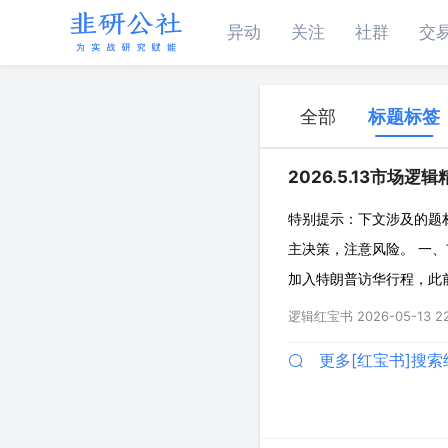
异动
关注
社群
交
全部
标题标签
2026.5.13市场逻辑
特别提示：下文涉及的题
主决策，注意风险。 一、
加入特朗普访华行程，此
并网前置条件 ◇HVDC
逻辑红宝书
2026-05-13 2
器（SST）为破解AI电
更多[红宝书]搜索