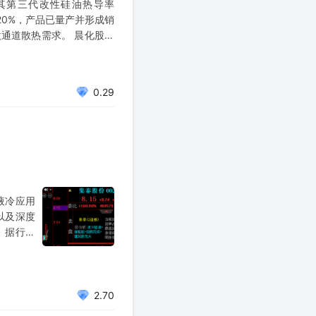
其第三代改性硅油热导率
标20%，产品已量产并形成销
通道散热需求。 晨化股份
0.29
式液冷应用
以及深度
 据行业
将提升至
2.70