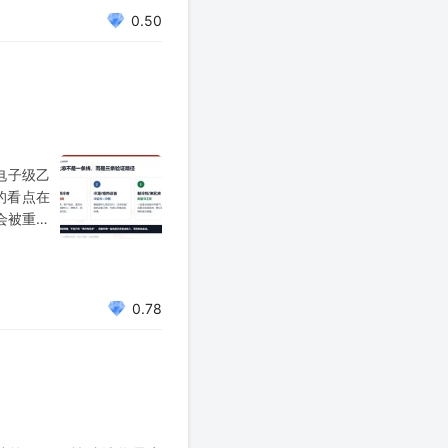
0.50
电子级乙
的看点在
会被重新
是有没有
0.78