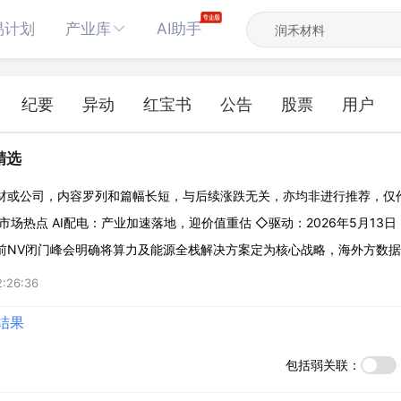
易计划
产业库
AI助手
纪要
异动
红宝书
公告
股票
用户
精选
材或公司，内容罗列和篇幅长短，与后续涨跌无关，亦均非进行推荐，仅
市场热点 AI配电：产业加速落地，迎价值重估 ◇驱动：2026年5月13
前NV闭门峰会明确将算力及能源全栈解决方案定为核心战略，海外方数
：当前海外数据中心HVDC渗透率较低，高功率密度供电架构升级迫在眉睫，80
2:26:36
力瓶颈的关键
结果
包括弱关联：