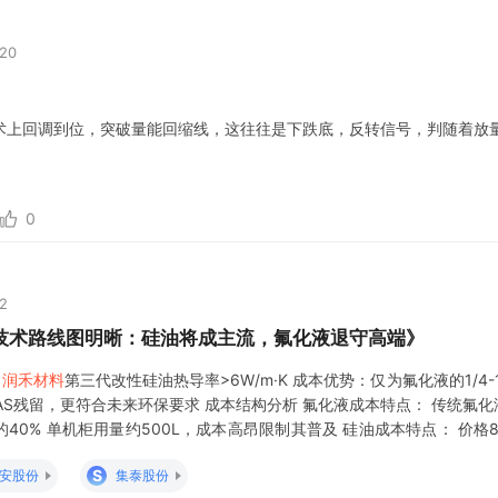
:20
术上回调到位，突破量能回缩线，这往往是下跌底，反转信号，判随着放
0
02
技术路线图明晰：硅油将成主流，氟化液退守高端》
，
润禾材料
第三代改性硅油热导率>6W/m·K 成本优势：仅为氟化液的1/4-
S残留，更符合未来环保要求 成本结构分析 氟化液成本特点： 传统氟化液
0% 单机柜用量约500L，成本高昂限制其普及 硅油成本特点： 价格80
油成本降低60%
S
安股份
集泰股份