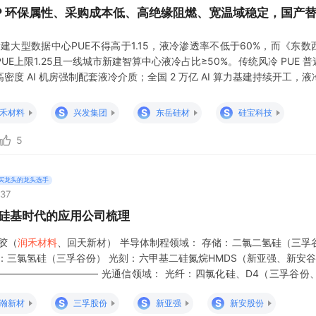
P 环保属性、采购成本低、高绝缘阻燃、宽温域稳定，国产
新建大型数据中心PUE不得高于1.15，液冷渗透率不低于60%，而《东数
E上限1.25且一线城市新建智算中心液冷占比≥50%。传统风冷 PUE 普遍 
度 AI 机房强制配套液冷介质；全国 2 万亿 AI 算力基建持续开工，
部门储能方案明确鼓励浸没式防火路线，储能强制国标收紧热失控标准，
锂离子电池冷却液》团体标准落地，硅油冷却液获得官方技术认证
S
S
S
禾材料
兴发集团
东岳硅材
硅宝科技
5
买龙头的龙头选手
:37
在硅基时代的应用公司梳理
胶（
润禾材料
、回天新材） 半导体制程领域： 存储：二氯二氢硅（三孚
：三氯氢硅（三孚谷份） 光刻：六甲基二硅氮烷HMDS（新亚强、新安谷
 —————————— 光通信领域： 光纤：四氯化硅、D4（三孚谷份
L：硅烷偶联剂（江瀚新材、晨光新材）、硅微粉（凌玮科技、联
S
S
S
瀚新材
三孚股份
新亚强
新安股份