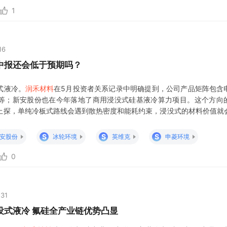
1
16
中报还会低于预期吗？
式液冷。
润禾材料
在5月投资者关系记录中明确提到，公司产品矩阵包含
等；新安股份也在今年落地了商用浸没式硅基液冷算力项目。这个方向
上探，单纯冷板式路线会遇到散热密度和能耗约束，浸没式的材料价值就
：硅油冷却液的商业弹性很大，收入基数却不一定大。中报真正要看的不
产销售、是否从储能场景拓展到数据中
S
S
S
安股份
冰轮环境
英维克
申菱环境
0
:31
没式液冷 氟硅全产业链优势凸显