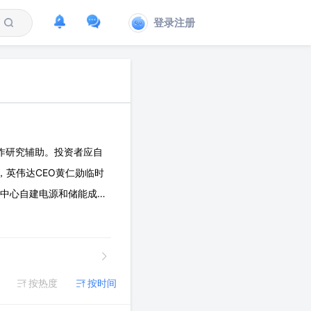
登录注册
作研究辅助。投资者应自
日，英伟达CEO黄仁勋临时
据中心自建电源和储能成为
0V HVDC 与固态变压
按热度
按时间