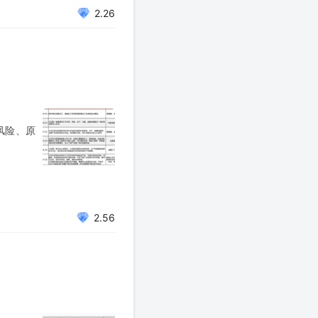
2.26
风险、原
2.56