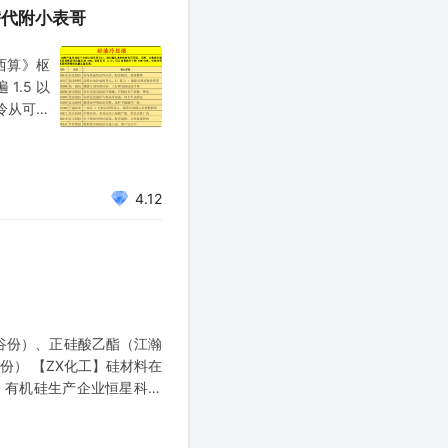
替代附小表哥
西算》枢
1.5 以
液冷从可选
要求电池
4.12
谷份）、正硅酸乙酯（江瀚
份） 【ZX化工】硅材料在
、有机硅生产企业恒星科技