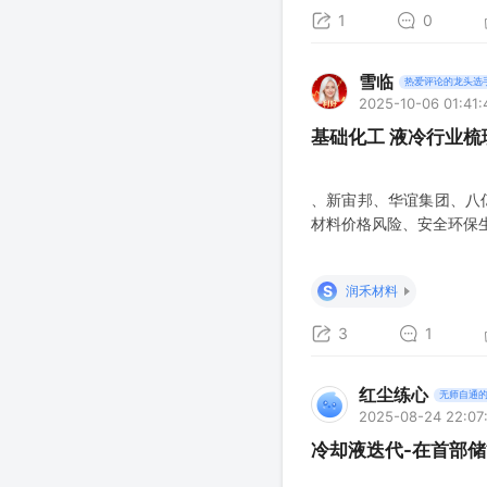
1
0
雪临
热爱评论的龙头选
2025-10-06 01:41:
基础化工 液冷行业梳
、新宙邦、华谊集团、八
材料价格风险、安全环保
S
润禾材料
3
1
红尘练心
无师自通
2025-08-24 22:07
冷却液迭代-在首部