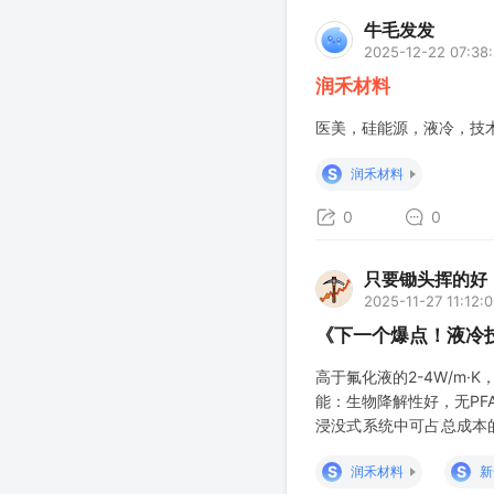
牛毛发发
2025-12-22 07:38
润禾材料
医美，硅能源，液冷，技
S
润禾材料
0
0
只要锄头挥的好
2025-11-27 11:12:
《下一个爆点！液冷
高于氟化液的2-4W/m·K
能：生物降解性好，无PFA
浸没式系统中可占总成本的4
的1/4-1/3
润禾材料
改性硅
S
S
润禾材料
新