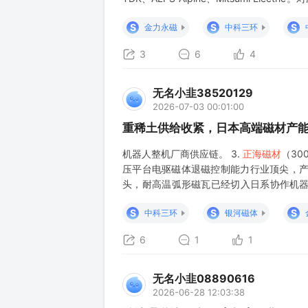
40%，三环约20%。尤其重视镝（去年11
S
S
S
金力永磁
中科三环
3
6
4
无名小韭38520129
2026-07-03 00:01:00
重稀土供给收紧，日本高端磁材产
机器人整机厂商供应链。 3.
正海磁材
（30
压平台电驱磁体退磁控制能力行业顶尖，产
头，耐高温弧形磁瓦已经切入日系协作机
4. 宁波韵升（600366） 产能2.1万
S
S
S
中科三环
银河磁体
6
1
1
无名小韭08890616
2026-06-28 12:03:38