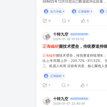
SMM25年12月印尼出口数据或环比回
性，需求端有望受益AI赋能下、汽车智能
S
S
S
金力永磁
正海磁材
0
0
0
十转九空
低卖高买的老司机
2026-01-16 10:55:02
正海磁材
握技术壁垒，传统赛道持
正海磁材
握技术壁垒，传统赛道持续增长；新兴
比上年同期上升：235.72% -311.52%。 
二、机器人布局 目前有供货，核心聚焦人
立合作，
S
正海磁材
1
0
1
十转九空
低卖高买的老司机
2026-01-07 22:45:04