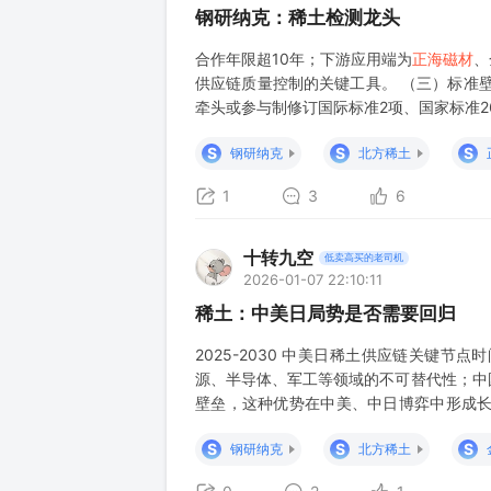
钢研纳克：稀土检测龙头
合作年限超10年；下游应用端为
正海磁材
、
供应链质量控制的关键工具。 （三）标准
牵头或参与制修订国际标准2项、国家标准26
司参与编撰的《稀土永磁磁场测量线圈校准
S
S
S
钢研纳克
北方稀土
1
3
6
十转九空
低卖高买的老司机
2026-01-07 22:10:11
稀土：中美日局势是否需要回归
2025-2030 中美日稀土供应链关键
源、半导体、军工等领域的不可替代性；中
壁垒，这种优势在中美、中日博弈中形成长
位：从资源到产业链的博弈核心 稀土的战略
S
S
S
钢研纳克
北方稀土
达、战机发动机；钕铁硼永磁体是F-35、