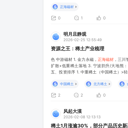
利好（爆发逻
S
正海磁材
0
1
0
明月且静观
2026-02-25 12:55:49
资源之王：稀土产业梳理
色 中游磁材 1. 金力永磁，
正海磁材
，三川
扩散+低重稀土落地 3. 宁波韵升/大地熊
五、投资排序 1. 中重稀土（中国稀土）>
稀土技术 六、核心风险 - 配额/出口政策调整
S
S
S
中国稀土
北方稀土
2
2
0
风起大漠
2026-02-08 12:13:13
稀土1月涨逾30%，部分产品历史新