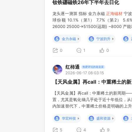
钕铁硼磁铁26年下半年去日化
龙头逐一测算 指标 金力永磁
正海磁材
宁波韵
球份额 10.1%（第1） 7.7%（第2） 5.6
26000 25000→51500(远期) ~8000 产能
S
S
S
金力永磁
宁波韵升
0
1
0
红柿通
热爱评论的老韭菜
2026-06-17 08:03:15
【天风金属】再call：中重稀土的新
【天风金属】再call：中重稀土的新周期—
置，尤其是氧化镝几乎处于近十年低位，从
内加速替代下，中重稀土价格是明确的上升
低点已涨20w至140左右，过去几年回到中枢
S
S
S
华宏科技
盛和资源
年由于中重稀土矿整体供应变化
5
4
9