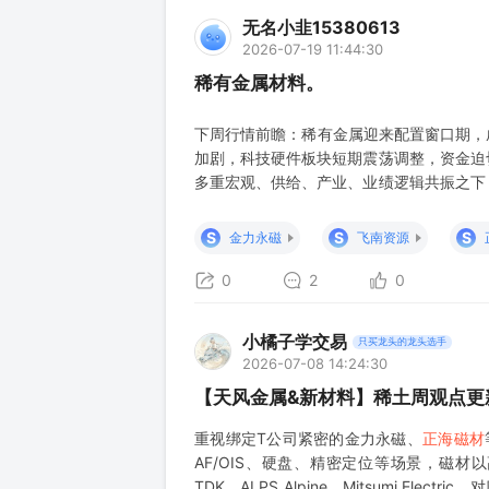
无名小韭15380613
2026-07-19 11:44:30
稀有金属材料。
下周行情前瞻：稀有金属迎来配置窗口期，
加剧，科技硬件板块短期震荡调整，资金迫
多重宏观、供给、产业、业绩逻辑共振之下
港湾，同时板块处于估值底部、业绩上行阶
观避险属性拉满，资金转向战略资源资产 
S
S
S
金力永磁
飞南资源
动权益市场风险偏好，资金天然
0
2
0
小橘子学交易
只买龙头的龙头选手
2026-07-08 14:24:30
【天风金属&新材料】稀土周观点更
重视绑定T公司紧密的金力永磁、
正海磁材
AF/OIS、硬盘、精密定位等场景，磁
TDK、ALPS Alpine、Mitsumi E