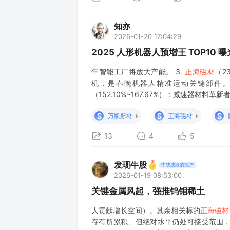
知亦
2026-01-20 17:04:29
2025 人形机器人预增王 TOP10 曝
年智能工厂将放大产能。 3.
正海磁材
（2
机，是春晚机器人精准运动关键部件。20
（152.10%~167.67%）：减速器材料革
实验室，形成 “材料 - 部件 - 集成” 服
S
S
S
万凯新材
正海磁材
13
4
5
发现牛股
中线波段的散户
2026-01-19 08:53:00
关键金属风起，强推钨钼稀土
人贡献增长空间）。其余相关标的
正海磁材
存有所累积、但绝对水平仍处可接受范围