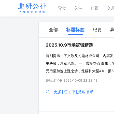
异动
关注
社群
交
全部
标题标签
纪要
2025.10.9市场逻辑精选
特别提示：下文涉及的题材或公司，内容罗
主决策，注意风险。 一、市场热点 白银：突
元后呈加速上涨之势，涨幅扩大至4%，报5
直是白银需求的重占构成，白银焊点在电子
逻辑红宝书
2025-10-09 22:28:43
银的LBMA库存已下降约1万吨，截止2025
更多[红宝书]搜索结果