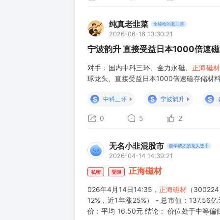
纯真老韭菜
全梭哈的老韭菜
2026-06-16 10:30:21
宁波韵升 直接受益日本1000倍速
对手：国内中科三环、金力永磁、
正海磁材
球龙头、直接受益日本1000倍速磁存储材
S
S
S
中科三环
宁波韵升
0
5
2
无名小韭混股市
自学成才的龙头选手
2026-04-14 14:39:21
正海磁材
私密
受限
026年4月14日14:35，
正海磁材
（30022
12%，近1年涨25%） - 总市值：137.56亿
价：平均 16.50元 结论： 价位处于中