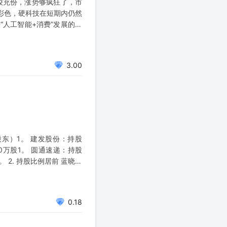
较充份，涨势够疯狂了，市
彩色，硬科技在短期内仍然
“人工智能+消费”发展的实
技企业上市，打通AI企业
3.00
股东）1。 建发股份：持股
50万股1。 圆通速递：持股
。 2. 持股比例居前 蓝晓科
0.18