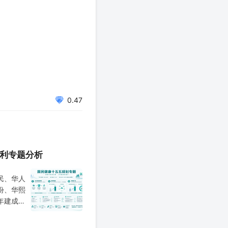
0.47
红利专题分析
民、华人
份、华熙
年建成健
，将14