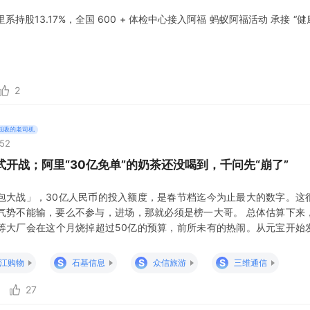
阿里系持股13.17%，全国 600 + 体检中心接入阿福 蚂蚁阿福活动 承接 “健
2
低吸的老司机
:52
式开战；阿里“30亿免单”的奶茶还没喝到，千问先“崩了”
包大战」，30亿人民币的投入额度，是春节档迄今为止最大的数字。这
气势不能输，要么不参与，进场，那就必须是榜一大哥。 总体估算下来
等大厂会在这个月烧掉超过50亿的预算，前所未有的热闹。从元宝开始
其实意义不大，用户并不在意产品以及运营的那些争议，有钱可领就是最
如此密集的时间里，集中花掉这50亿，最后能够留下来什么？如果答案
S
S
S
江购物
石基信息
众信旅游
三维通信
是交不了
27