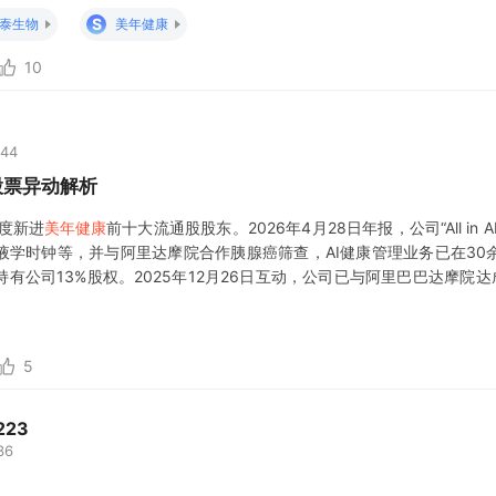
斯堡一家医院的重症监
S
泰生物
美年健康
10
:44
股票异动解析
度新进
美年健康
前十大流通股股东。2026年4月28日年报，公司“All in 
液学时钟等，并与阿里达摩院合作胰腺癌筛查，AI健康管理业务已在30
有公司13%股权。2025年12月26日互动，公司已与阿里巴巴达摩院达
于覆盖更广泛无症状人群的早期筛查，助力提升
5
223
36