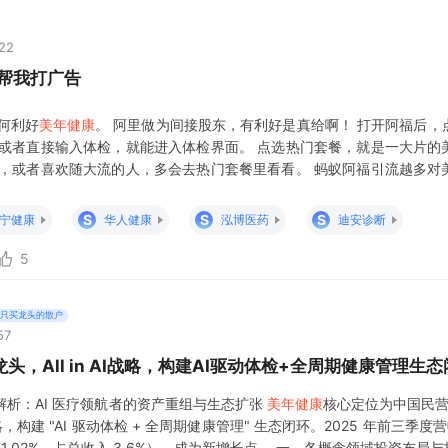
:22
宝帮我打广告
何利好
美年健康
。 阿里做为间接股东，有利好是真给啊！ 打开阿福后，
 或者直接输入体检，就能进入体检界面。 点选热门套餐，就是一大片的
人，或者喜欢随大流的人，多会去热门套餐里看看。 蚂蚁阿福引流越多对
啊，蹭阿福这波流量，美年节省多少广告费。 同时新增的体检数据，
据。 这不妥妥的左脚踩右
S
S
S
宁健康
华人健康
泓博医药
迪安诊断
5
只买龙头的散户
57
头，All in AI战略，构建AI驱动体检+全周期健康管理生
深度解析：AI 医疗领航者的资产重组与生态扩张
美年健康
核心定位为中国民营
核心战略，构建 "AI 驱动体检 + 全周期健康管理" 生态闭环。2025 年前三季度营
 71.02%，占总收入 3.6%），成为新增长点。 一、各概念领域投资布局