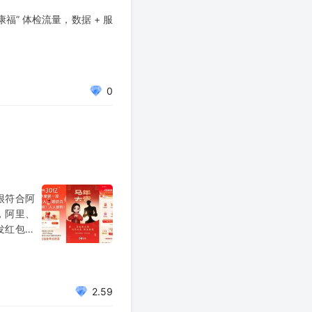
康福” 体检流量，数据 + 服
0
很符合阿
，阿里、
发红包，
高的动员
只有存在
2.59