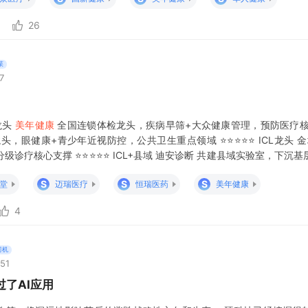
26
菜
7
龙头
美年健康
全国连锁体检龙头，疾病早筛+大众健康管理，预防医疗核心
头，眼健康+青少年近视防控，公共卫生重点领域 ⭐⭐⭐⭐⭐ ICL龙头 
级诊疗核心支撑 ⭐⭐⭐⭐⭐ ICL+县域 迪安诊断 共建县域实验室，下沉
科 三博脑科 神经专科连锁医院，脑健康诊
S
S
S
堂
迈瑞医疗
恒瑞医药
美年健康
4
司机
:51
过了AI应用