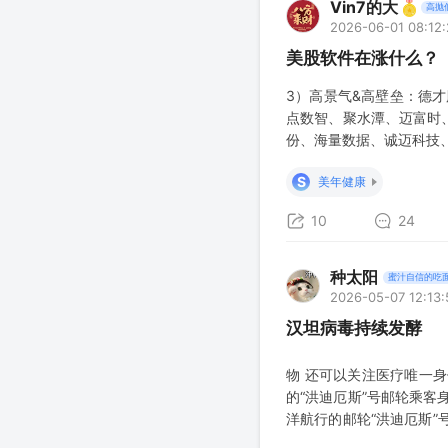
Vin7的大
高抛
2026-06-01 08:12
美股软件在涨什么？
3）高景气&高壁垒：德
点数智、聚水潭、迈富时
份、海量数据、诚迈科技
风险提示：行业竞争加剧
S
美年健康
10
24
种太阳
蜜汁自信的吃
2026-05-07 12:13:
汉坦病毒持续发酵
物 还可以关注医疗唯一
的“洪迪厄斯”号邮轮乘
洋航行的邮轮“洪迪厄斯
非国民议会卫生委员会通