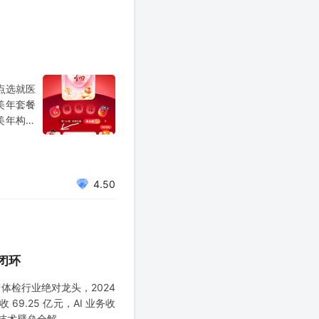
点选就医
美年套餐
美年构成
回卖给阿
4.50
态闭环
体检行业绝对龙头，2024
收 69.25 亿元，AI 业务收
与技术壁垒全解