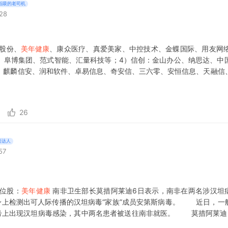
低吸的老司机
:28
才股份、
美年健康
、康众医疗、真爱美家、中控技术、金蝶国际、用友网
、阜博集团、范式智能、汇量科技等；4）信创：金山办公、纳思达、中
、麒麟信安、润和软件、卓易信息、奇安信、三六零、安恒信息、天融信
的风险；技术研发进度不及预期的风险；特定行业下游资本开支周期
26
面达人
57
身位股：
美年健康
南非卫生部长莫措阿莱迪6日表示，南非在两名涉汉坦
客身上检测出可人际传播的汉坦病毒“家族”成员安第斯病毒。 近日，一
”号上出现汉坦病毒感染，其中两名患者被送往南非就医。 莫措阿莱迪
报相关情况时说，这两名患者为一名荷兰籍女性和一名英国籍男性。前者