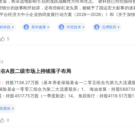
政策，将深远地影响节后的涨跌战略性方向和生态。 硬科技已经挖掘得
些细分的故事刚开始讲，还有些标杠龙头票，被赋予了国运宏大叙事的迷
平台经济大中小企业协同发展行动方案（2026—2028）》和《关于加快
未盈利上市标准扩围至AI大模型，同时支持具身智能、量子、生物制造硬科
S
S
S
科科技
美年健康
中控技术
泓博医药
I非法荐股、概念恶意炒
5
23
金在A股二级市场上持续落子布局
康
：持股7138.27万股（基本养老保险基金一二零五组合为第九大流通
老保险基金一零零三组合为第二大流通股东）1。 海油发展：持股5887.
龙盛：持股4517.75万股（一季度新进）14。 鱼跃医疗：持股4119.51万股1
（基本养
发股份
0