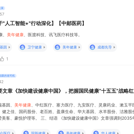
韭菜
:57
于"人工智能+"行动深化】【中邮医药】
康、
美年健康
、医渡科技、讯飞医疗科技等。
S
S
S
基因
卫宁健康
美年健康
成都先导
1
低吸的老司机
42
要文章《加快建设健康中国》，把握国民健康“十五五”战略
瑞基因、
美年健康
、中红医疗、塞力医疗、九安医疗、灵康药业、漱玉平
、健之佳、国药股份、老百姓、盈康生命、华大基因、水羊股份、洁雅股
美客、豪悦护理等。 三、结语 《加快建设健康中国》文章强调到2035
一项战略决策。《国民健康“十五五”规划》是健康中国建设的里程碑文件
路径清晰的产业发展蓝图
S
S
S
众医疗
国新健康
美年健康
华人健康