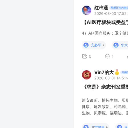
红柿通
热爱评论的老
2026-08-03 17:52
【AI医疗板块或受益
4）AI+医疗服务：卫宁健
S
S
安必平
华大
0
1
Vin7的大
高抛
2026-08-01 14:51:
《求是》杂志刊发重
迪安诊断、博拓生物、贝
健康、建发致新、药易购
生物、贝泰妮、福瑞达、爱
康中国，是国家高层作出的
亿国民的健康需求转化为
S
S
卫宁健康
康