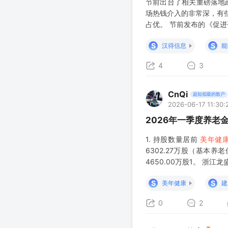
节前出台了相关重磅落地
场热钱介入的非常深，有
占优。 节前发布的《促进
施意见》；科创板第五套
S
S
汉得信息
能
融资通道；村长言称严打A
4
3
CnQi
超短低吸的散户
2026-06-17 11:30:
2026年一季度养老
1. 持股数量居前
美年健
6302.27万股（基本养
4650.00万股1。 浙江
技：占流通股比例6.73%
S
S
美年健康
建
0
2