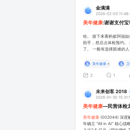
金满满
2026-02-03 11:48
美年健康
:谢谢支付
哈。 接下来看蚂蚁阿福如
助手，然后点体检预约。
了。 一般有选择困难的
利好，因为现在流量多贵
里，作为ai医疗的学习数
S
S
美年健康
卫
2
1
未来创客 2018
2026-01-30 15:31:
美年健康
—民营体检龙
美年健康
(002044) 
年确立 "All in AI" 
入达2.5 亿元（同比增长