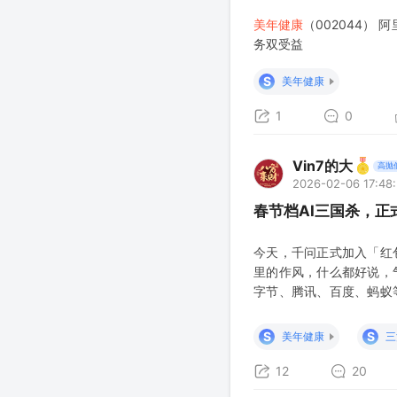
美年健康
（002044） 
务双受益
S
美年健康
1
0
Vin7的大
高抛
2026-02-06 17:48
春节档AI三国杀，正
今天，千问正式加入「红
里的作风，什么都好说，
字节、腾讯、百度、蚂蚁
我就想说，行业内的评价
令。真正的考点在于，在
S
S
美年健康
三
感，或是不想掉队，恐怕
12
20