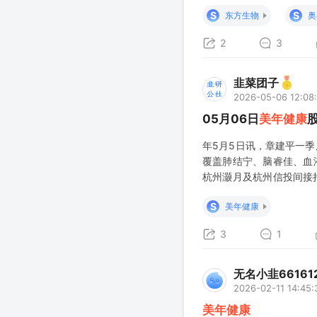
斯堡死亡，后者在约翰内
S
S
东方生物
奥
2
3
韭菜团子
2026-05-06 12:08
05月06日
美年健康
年5月5日讯，章建平一季
覆盖肺结宁、脑睿佳、血
杭州灏月及杭州信投间接持
多查”医疗AI技术，致力
S
美年健康
3
1
无名小韭66161
2026-02-11 14:45:
美年健康