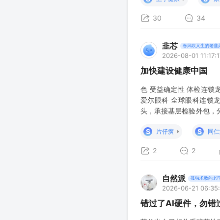
30
34
韭芯
春风吹又生的老韭
2026-08-01 11:17:1
加快建设健康中国
色 受益确定性 体检连锁
爱尔眼科 全球眼科连锁龙
头，承接基层检验外包，分
同受益 ⭐⭐⭐⭐⭐ 神经专
S
S
片仔癀
同仁
2
2
自然派
孤独求败的老
2026-06-21 06:35
错过了AI硬件，勿错