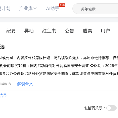
易计划
产业库
AI助手
纪要
异动
红宝书
公告
股票
用户
精选
材或公司，内容罗列和篇幅长短，与后续涨跌无关，亦均非进行推荐，仅
机会前瞻 打印机：国内启动首例对外贸易国家安全调查 ◇驱动：2026
印复印办公设备启动对外贸易国家安全调查，此次调查是中国首例对外贸
有外国系统软件的进口打印复印办公设备对我国对外贸易国家安全利益的
解锁全文
:48:18
况，进口产品、技术或服务对国家安全
结果
包括弱关联：