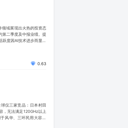
I硬件领域展现出火热的投资态
的第二季度及中报业绩。提
跃度因AI技术进步而显著
过具体公司和市场策略跟踪
0.63
全球仅三家竞品：日本村田
电容，无法满足120GHz以上
别于风华、三环民用大容量