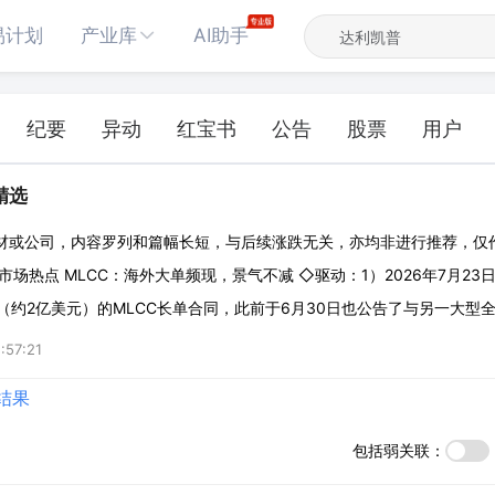
易计划
产业库
AI助手
纪要
异动
红宝书
公告
股票
用户
辑精选
材或公司，内容罗列和篇幅长短，与后续涨跌无关，亦均非进行推荐，仅
市场热点 MLCC：海外大单频现，景气不减 ◇驱动：1）2026年7月2
元（约2亿美元）的MLCC长单合同，此前于6月30日也公告了与另一大型全球
LCC长单合同。 2）日本MLCC头部企业（村田、太诱、TDK等）的20
:57:21
结果
包括弱关联：