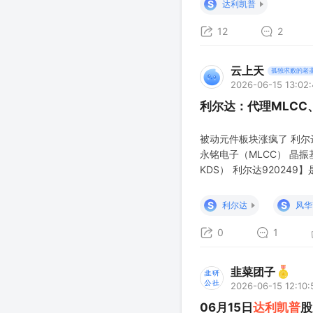
S
达利凯普
12
2
云上天
孤独求败的老
2026-06-15 13:02
利尔达：代理MLC
被动元件板块涨疯了 利尔
永铭电子（MLCC） 晶振
KDS） 利尔达92024
类，覆盖钽电容、铝电解电
消费级贴片钽电容；产品线
S
S
利尔达
风华
0
1
韭菜团子
2026-06-15 12:10:
06月15日
达利凯普
股