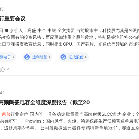
15
投行重要会议
8日 ● 参会人：高盛 中金 中银 全文摘要 当前股市中，科技股尤其是A
易变换固有的投资风格，而应更加注重个股的质地，特别是关注即将公布
止日期和投资教育信息，同时指出GPU、国产芯片、光通信等领域的市场活
光模块等上游材料的重要性，并预期这些领域将面临价格上涨。讨论了通
S
S
微电子
达利凯普
汇成股份
投资策略把握市场拐
4
:42
层高频陶瓷电容全维度深度报告（截至20
利凯普
行业定位 国内唯一具备稳定批量量产高端射频SLCC能力企业；
nowles旗下）、Knowles；国内风华、火炬、鸿远仅能生产低频普通单层
，追赶周期3–5年。 公司射频微波元器件专精特新单项冠军，赛道区
68%，大幅高于通用MLCC（20%