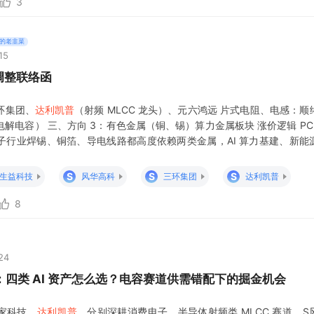
3
的老韭菜
15
调整联络函
环集团、
达利凯普
（射频 MLCC 龙头）、元六鸿远 片式电阻、电感：顺
解电容） 三、方向 3：有色金属（铜、锡）算力金属板块 涨价逻辑 PC
子行业焊锡、铜箔、导电线路都高度依赖两类金属，AI 算力基建、新能
直接利好矿产、冶炼类企业。 核心细分 & 龙头 铜：江西铜业、铜陵有
：锡业股
S
S
S
生益科技
风华高科
三环集团
达利凯普
8
24
四类 AI 资产怎么选？电容赛道供需错配下的掘金机会
家科技、
达利凯普
，分别深耕消费电子、半导体射频类 MLCC 赛道。S