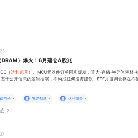
:23
（DRAM）爆火！6月建仓A股兆
CC（
达利凯普
）、MCU元器件订单同步爆发，算力‑存储‑半导体耗材
仅为基于公开信息的逻辑推演，不构成任何投资建议，ETF月度调仓存在不
S
S
福电子
兆易创新
达利凯普
2
:37