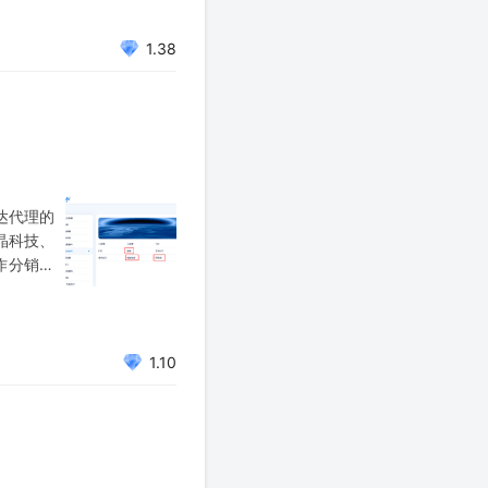
1.38
达代理的
泰晶科技、
合作分销两
、工控、
1.10