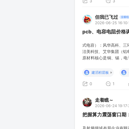
3
3
但我已飞过
全梭哈
2026-06-25 16:10:
pcb、电容电阻价格
式电容）：风华高科、三
洁美科技、艾华集团（铝电
原材料核心是铜、锡，电
业金属需求，大宗商品涨价
矿业 锡（电子焊料刚需）
S
S
建滔积层板
0
1
走着瞧～
2026-06-24 19:17:
把握算力震荡窗口期：
及射频领域布局企业有顾