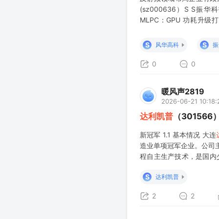
(sz000636）S S振华科
MLPC：GPU 功耗升
MLPC 使用数量与产
长，
S
S
风华高科
振
0
0
暖风声2819
2026-06-21 10:18:
达利凯普
（30156
新冠军 1.1 基本情况 大连
造业单项冠军企业。公司
程自主生产技术，是国内少
道，与消费级通用MLCC形
S
达利凯普
2
2