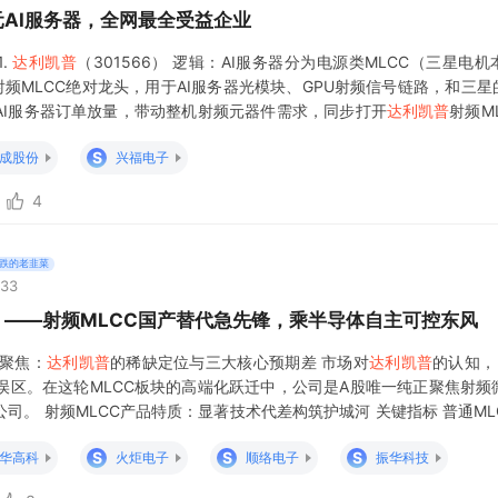
元AI服务器，全网最全受益企业
.
达利凯普
（301566） 逻辑：AI服务器分为电源类MLCC（三星电
频MLCC绝对龙头，用于AI服务器光模块、GPU射频信号链路，和三星的
AI服务器订单放量，带动整机射频元器件需求，同步打开
达利凯普
射频M
实现国产替代，切入北美AI服务器供应链。 2
S
成股份
兴福电子
4
跌的老韭菜
:33
6）——射频MLCC国产替代急先锋，乘半导体自主可控东风
股聚焦：
达利凯普
的稀缺定位与三大核心预期差 市场对
达利凯普
的认知，
的误区。在这轮MLCC板块的高端化跃迁中，公司是A股唯一纯正聚焦射频
司。 射频MLCC产品特质：显著技术代差构筑护城河 关键指标 普通MLC
 工作频率 kHz~MHz级 数百MHz~数十GH
S
S
S
华高科
火炬电子
顺络电子
振华科技