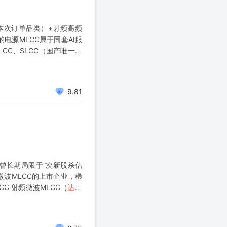
机本次订单品类）+射频高频
电源MLCC属于同套AI服
LCC、SLCC（国产唯一）
9.81
曾长期局限于“次新股杀估
微波MLCC的上市企业，稀
C 射频微波MLCC（
达利