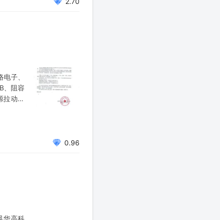
2.70
络电子、
B、阻容
源拉动工
色、紫金
0.96
风华高科