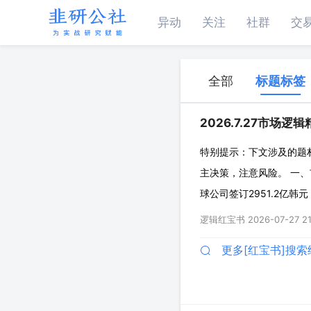
异动
关注
社群
交
全部
标题标签
2026.7.27市场逻
特别提示：下文涉及的题
主决策，注意风险。 一、
球公司签订2951.2亿韩
元（约2.94亿美元）的M
逻辑红宝书
2026-07-27 21
机的2026财年二季
更多[红宝书]搜索