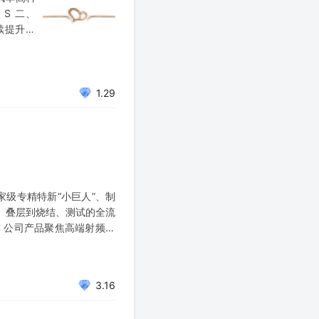
6）S 二、
续提升，
现三倍增
1.29
家级专精特新“小巨人”、制
、叠层到烧结、测试的全流
阵 公司产品聚焦高端射频赛
3.16