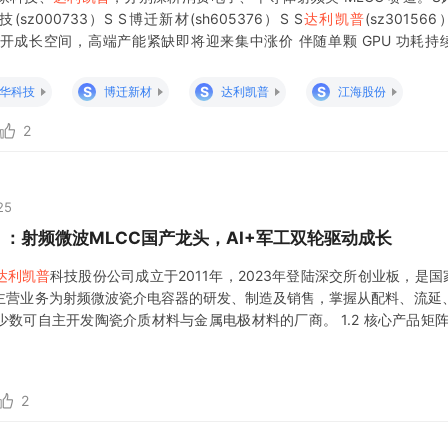
技(sz000733）S S博迁新材(sh605376）S S
达利凯普
(sz30156
级打开成长空间，高端产能紧缺即将迎来集中涨价 伴随单颗 GPU 功耗持
品单价同步上行，英伟达新一代算力平台选用更高规格元器件，单品价格实
S
S
S
华科技
博迁新材
达利凯普
江海股份
2
25
6）：射频微波MLCC国产龙头，AI+军工双轮驱动成长
达利凯普
科技股份公司成立于2011年，2023年登陆深交所创业板，是国
主营业务为射频微波瓷介电容器的研发、制造及销售，掌握从配料、流延
数可自主开发陶瓷介质材料与金属电极材料的厂商。 1.2 核心产品矩
成明显差异化： 1. 射频微波多层陶瓷电容（射频ML
2