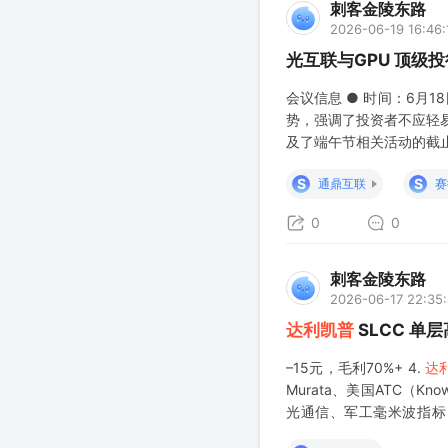
刺客金陵东路
2026-06-19 16:46:
光互联与GPU 顶级
会议信息 ● 时间：6月1
势，强调了投资者不应轻
及了端午节相关活动的截
提升，强调了国产芯片和
S
S
通鼎互联
赛
技术趋势，以及如何利用
0
0
刺客金陵东路
2026-06-17 22:35
达利凯普
SLCC 单
–15元，毛利70%+ 4.
达
Murata、美国ATC（K
光通信、军工毫米波指标
MLCC，产品毛利率65%–