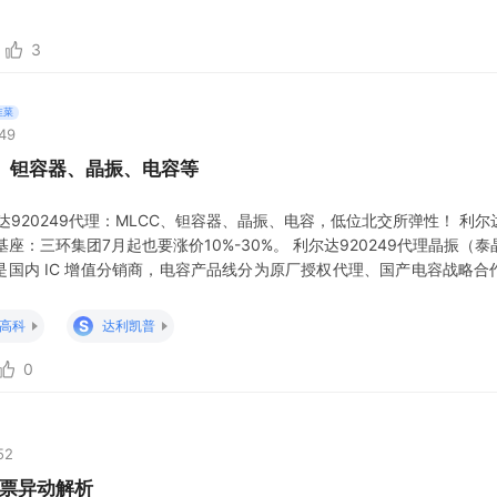
3
韭菜
:49
C、钽容器、晶振、电容等
达920249代理：MLCC、钽容器、晶振、电容，低位北交所弹性！ 利尔
基座：三环集团7月起也要涨价10%-30%。 利尔达920249代理晶振（
9】是国内 IC 增值分销商，电容产品线分为原厂授权代理、国产电容战略
容 1.ROHM（罗姆）钽电容（核心日系电容代理）官方授权，主打车规
覆盖低 ESR、小型化钽电容，适配电源、物联网、汽车电子
S
高科
达利凯普
0
52
票异动解析