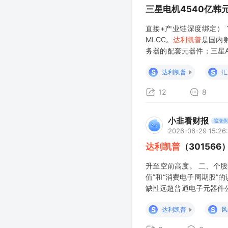
三星电机4540亿韩
直接+产业链深度绑定） 1
MLCC。
达利凯普
是国内射
务器的配套元器件；三星
放量空间，高端射频料号可
S
S
达利凯普
汇
12
8
小韭看财报
追涨杀
2026-06-29 15:26
达利凯普
（30156
升至空前高度。 二、个
值”和“消费电子周期股”
缺性远超普通电子元器件公
凯普
） 对半导体/军工的意义
S
S
达利凯普
风