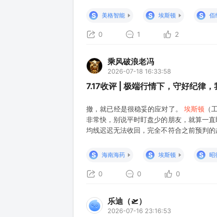
S
S
S
美格智能
埃斯顿
佰
0
1
2
乘风破浪老冯
2026-07-18 16:33:58
7.17收评 | 极端行情下，守好纪律
撤，就已经是很稳妥的应对了。
埃斯顿
（
非常快，别说平时盯盘少的朋友，就算一直
均线迟迟无法收回，完全不符合之前预判的
有这只标的的朋友都没能及时反应过来，面
是谁都难免心里不舒服。其实弱势行情里，
S
S
S
海南海药
埃斯顿
昭
0
0
0
乐迪（🛫）
2026-07-16 23:16:53