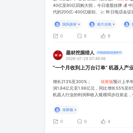
40亿至80亿回购大招，今日港股挂牌 💰
代的200亿-400亿级别。 📈 昨日电话
点客户已给出2028年新产品指引且金额非常可
S
S
S
国风新材
南大光电
0
6
9
题材挖掘猎人
中线波段的韭菜种子
2026-07-29 07:49:06
“一个月收到上万台订单” 机器人产业
增长213%至300%；
埃斯顿
预计上半
润1.84亿元至1.96亿元，同比增长5
机器人行业的利润和收入规模同步往前走，
司均有不同程度受益。 从展台走向车间
一场从“展台”到“车间”
S
埃斯顿
0
0
4