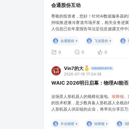
会通股份互动
尊敬的投资者，您好！针对AI数据服务器
持续推进液冷赛道市场开发，相关业务进展
人信息已在年度报告等法定信息披露文件中
的战略合作伙伴关系，具体客户情况可参阅
S
S
S
会通股份
飞龙股份
研发和技术创新，不断提升产品竞争力，为
0
0
0
Vin7的大
高抛低吸的老司机
2026-07-16 17:24:38
WAIC 2026明日启幕：物理AI
业场景人形机器人的规模化落地。
埃斯顿
、
的技术积累，是少数具备人形机器人全栈自研能
人形机器人供应链的企业，将率先分享百万
件领域的深厚积累，快速拓展到人形机器人
利、浙江荣泰在结构件、电池组件领域已经
S
S
S
丰光精密
埃斯顿
润