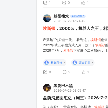
1
0
1
斜阳横水
全梭哈的散户
2026-07-29 17:24:49
埃斯顿
，2000%，机器人之王，
产落地”的关键一跃。 看到这，
埃斯顿
也坐
2022年就以参股方式入局，投下了
埃斯顿
2026年7月，
埃斯顿
下定决心二次加码，计
就是说要把其人形机器人业务全部收入囊中
眼。 2025年
埃斯顿
酷卓的营收刚摸到5
S
S
长鑫科技
紫金矿业
0
2
1
黑曼巴不黑
2026-07-29 08:05:47
盘前消息面汇总（周三）2026-7-2
选（港股）、雷赛智能、拓斯达、
埃斯顿
