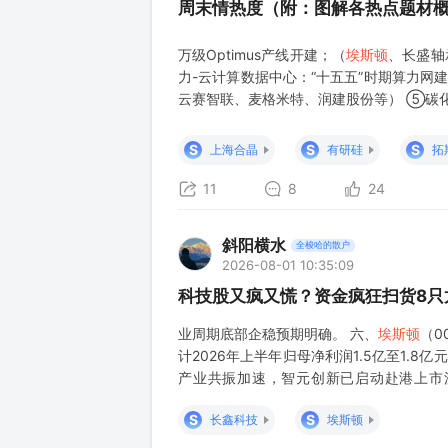
周末情热度（附：图解各热点题材
万级Optimus产线开建；（
埃斯顿
、长盛轴
力-云计算数据中心：“十五五”时期算力网
云赛智联、麦格米特、润建股份等） ⑤碳
提升，驱动电压等级高、能耗敏感的应用领
硅、天岳先进 、 晶盛机电、晶升股份等）
S
S
S
上海合晶
有研硅
拓
11
8
24
斜阳横水
全梭哈的散户
2026-08-01 10:35:09
科技股又疯又慌？资金疯狂扫货8只
业周期底部企稳预期明确。 六、
埃斯顿
（0
计2026年上半年归母净利润1.5亿至1.8亿元
产业共振加速，智元创新已启动赴港上市
（600519）消费防御龙头 本周白酒板块
S
S
长鑫科技
埃斯顿