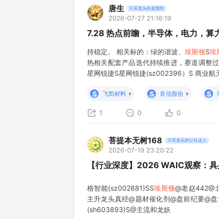
唐生
只买龙头的老股民
2026-07-27 21:16:19
7.28 热点前瞻，半导体，电力，
持稳定。 相关标的：绿的谐波、
埃斯顿
S
埃
热相关配套产品迭代持续推进，赛道调整过
星网锐捷S星网锐捷(sz002396）S 
套设备需求逐步释放，题材具备持续催化条
S
S
S
飞凯材料
良信股份
1
0
0
菩提本无树168
只买龙头的公社达人
2026-07-19 23:20:22
【行业深度】2026 WAIC观察：
格智能(sz002881)SS
埃斯顿
@老赵442@北
主升龙头真经@题材催化剂@盘前纪要@盘前解
(sh603893)S@主流和龙妖