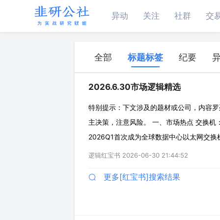
异动
关注
社群
交
全部
标题标签
纪要
2026.6.30市场逻辑精选
特别提示：下文涉及的题材或公司，内容罗
主决策，注意风险。 一、市场热点 交换机
2026Q1首次成为全球数据中心以太网交换机市
一。 ◇原因：源自NV将Spectrum交换机与
逻辑红宝书
2026-06-30 21:44:52
络
更多[红宝书]搜索结果