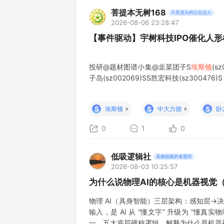
菩提本无树168
只买龙头的公社达人
2026-08-06 23:28:47
【事件驱动】宇树科技IPO催化人
投研@题材图谱小集@韭菜团子S
埃斯顿
(s
子岛(sz002069)SS胜宏科技(sz300476)S
S
S
S
埃斯顿
中大力德
卧
0
1
0
低吸逻辑社
高抛低吸的老股民
2026-08-03 10:25:57
为什么说物理AI的核心是机器视觉
物理 AI（具身智能）三层架构：感知层→
输入，是 AI 从 “懂文字” 升级为 “懂
一、五大底层硬核逻辑，解释为什么是机器视觉