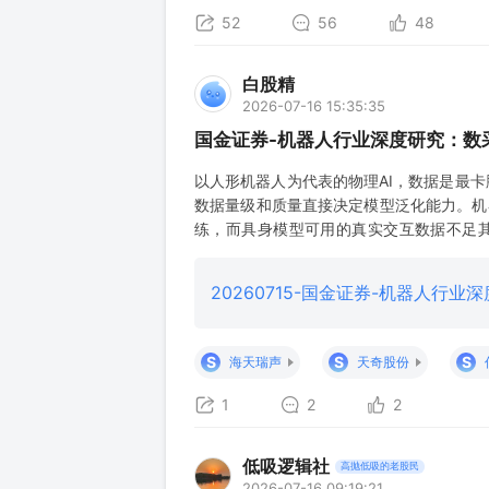
52
56
48
白股精
2026-07-16 15:35:35
国金证券-机器人行业深度研究：数
以人形机器人为代表的物理AI，数据是最
数据量级和质量直接决定模型泛化能力。机
练，而具身模型可用的真实交互数据不足其万分
3830亿美元增长至2040年的3.26万亿
3的训练数据分
20260715-国金证券-机器人行
S
S
S
海天瑞声
天奇股份
1
2
2
低吸逻辑社
高抛低吸的老股民
2026-07-16 09:19:21