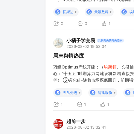
体位置、尺寸、姿态、遮挡、距离、重力关
S
S
S
拓斯达
天娱数科
埃
触后才知道，属于
0
0
1
小橘子学交易
只买龙头的龙头选手
2026-08-02 19:53:34
周末舆情热度
万级Optimus产线开建；（
埃斯顿
、长盛轴
心：“十五五”时期算力网建设将新增直接
等） ⑤碳化硅-随着市场探底回升，前期
速度超预期，战略配置时刻再次来临；（上
S
S
S
天岳先进
润建股份
1
1
1
超前一步
2026-08-02 13:32:41