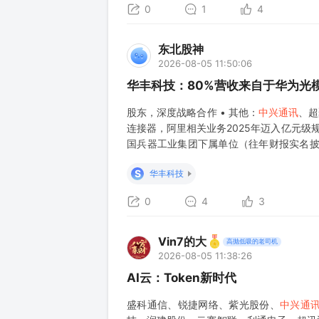
0
1
4
东北股神
2026-08-05 11:50:06
华丰科技：80%营收来自于华为光
股东，深度战略合作 • 其他：
中兴通讯
、超
连接器，阿里相关业务2025年迈入亿元级规
国兵器工业集团下属单位（往年财报实名披
星/火箭宇航级高速连接器，2025年航天
S
华丰科技
0
4
3
Vin7的大
高抛低吸的老司机
2026-08-05 11:38:26
AI云：Token新时代
盛科通信、锐捷网络、紫光股份、
中兴通