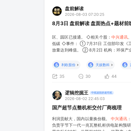
盘前解读
2026-08-03 07:20:25
8月3日 盘前解读 盘面热点+题材
区、园区已接通。 ◇相关个股：
中兴通讯
低碳 ◇事件： ① 7月31日 工信部印发
放量达到峰值。 ② 8月2日 机构：环保
等方向成长空间释放。 ◇相关个股：高能环
涨跌停数、市场量能 找规律，分
S
S
S
利欧股份
天娱数科
35
30
44
逻辑挖掘王
中线波段的老司机
2026-08-02 22:45:03
国产超节点整机柜交付厂商梳理
利润贡献大，国内以量换份额。
中兴通讯
：
负责字节下一代一兆瓦整机柜供电架构预研