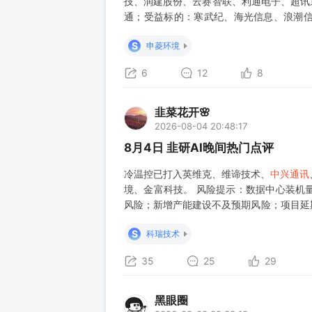
技、润建股份、云赛智联、利通电子、超
通；受益标的：寒武纪、海光信息、浪潮
盛、杰普特、华工科技、源杰科技、仕佳光
S
申菱环境
6
12
8
韭菜花开🌸
2026-08-04 20:48:17
8月4日 韭研AI晚间热门点评
冷温控已打入英维克、维谛技术、
中兴通讯
境、金富科技。 风险提示：数据中心装机
风险；新增产能建设不及预期风险；项目延
风险。 38.【HF大制造】金田股份：AI算力
S
科瑞技术
35
25
29
黑眼圈