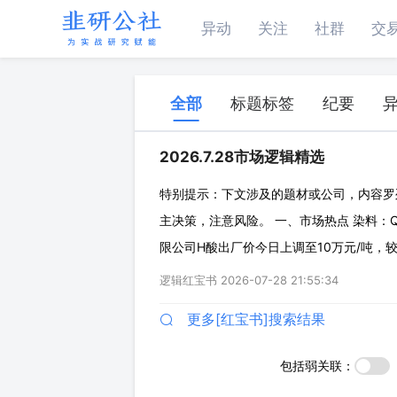
异动
关注
社群
交
全部
标题标签
纪要
2026.7.28市场逻辑精选
特别提示：下文涉及的题材或公司，内容罗
主决策，注意风险。 一、市场热点 染料：Q
限公司H酸出厂价今日上调至10万元/吨，较
中间体，今年以来涨幅达150%，追平历
逻辑红宝书
2026-07-28 21:55:34
业环保及安全生产压力较大，较多中小型
更多[红宝书]搜索结果
包括弱关联：