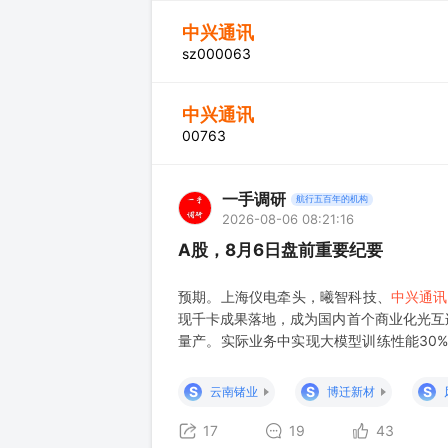
中兴通讯
sz000063
中兴通讯
00763
一手调研
航行五百年的机构
2026-08-06 08:21:16
A股，8月6日盘前重要纪要
预期。上海仪电牵头，曦智科技、
中兴通讯
现千卡成果落地，成为国内首个商业化光互
量产。实际业务中实现大模型训练性能30%
战略合作密集推进，生态版图持续扩张。公
算产品，打通"光计算推理芯片+通
S
S
S
云南锗业
博迁新材
17
19
43