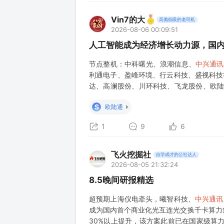
Vin7的大
高抛低吸的老司机
2026-08-06 00:09:51
人工智能成为经济增长动力源，国
节点整机：中科曙光、浪潮信息、
中兴通讯
利通电子、盈峰环境、行云科技、盛视科技
达、高澜股份、川环科技、飞龙股份、欧
术创新不及预期、行业竞争加剧。 （上海
S
欧陆通
1
9
6
飞火挖掘社
自学成才的公社达人
2026-08-05 21:32:24
8.5晚间研报精选
超预期上海仪电牵头，曦智科技、
中兴通讯
成为国内首个商业化光互连光交换千卡算力
30%以上提升，该方案此前已在国家级算力