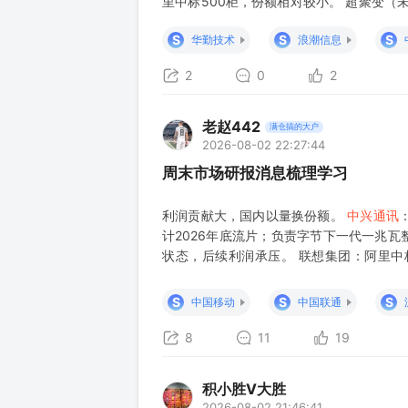
里中标500柜，份额相对较小。 超聚变（未上市，
腾讯银河V3中标1000柜；协助阿里适配华为
S
S
S
华勤技术
浪潮信息
2
0
2
老赵442
满仓搞的大户
2026-08-02 22:27:44
周末市场研报消息梳理学习
利润贡献大，国内以量换份额。
中兴通讯
计2026年底流片；负责字节下一代一兆瓦
状态，后续利润承压。 联想集团：阿里中
节''MegaTron''供应约300柜、''广东
950DT
S
S
S
中国移动
中国联通
8
11
19
积小胜V大胜
2026-08-02 21:46:41