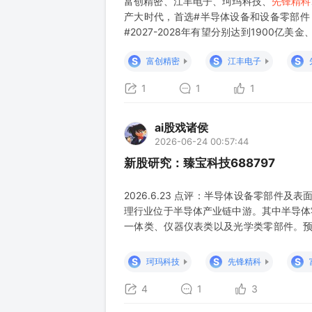
富创精密、江丰电子、珂玛科技、
先锋精科
产大时代，首选#半导体设备和设备零部件
#2027-2028年有望分别达到1900亿
望上修到15万片、明年有望上修到25万片
S
S
S
富创精密
江丰电子
1
1
1
ai股戏诸侯
2026-06-24 00:57:44
新股研究：臻宝科技688797
2026.6.23 点评：半导体设备零部件
理行业位于半导体产业链中游。其中半导体
一体类、仪器仪表类以及光学类零部件。预计
增速为13%；显示面板厂零部件市场规模达
业较多、规模较小的特点。臻宝科技在20
S
S
S
珂玛科技
先锋精科
军，但
4
1
3