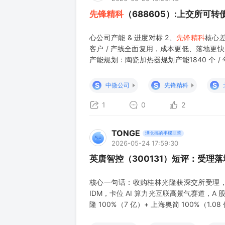
先锋精科
（688605）:上交所可
心公司产能 & 进度对标 2、
先锋精科
核心
客户 / 产线全面复用，成本更低、落地更
产能规划：陶瓷加热器规划产能1840 个 /
项目毛利率 40%+，低于珂玛 / 江丰偏
约 20
S
S
S
中微公司
先锋精科
1
0
2
TONGE
满仓搞的半棵韭菜
2026-05-24 17:59:30
英唐智控（300131）短评：受理落
核心一句话：收购桂林光隆获深交所受理，标
IDM，卡位 AI 算力光互联高景气赛道，A 股稀
隆 100%（7 亿）+ 上海奥简 100%（1
重组、不涉实控人变更，审批阻力小；股东大