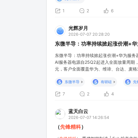
金属加热器国产化率才3
1
2
6
光辉岁月
2026-07-07 20:28:20
东微半导：功率持续掀起涨价潮+华
东微半导：功率持续掀起涨价潮+华为服务器
AI服务器电源自25Q2起进入全面放量周期，营
元，客户全面覆盖华为、维谛、台达、麦格
对份额！在950放量背景下，出货量+单
S
S
S
东微半导
有研硅
先
场：慧能泰二次电源中数字
7
2
4
蓝天白云
2026-07-07 14:26:54
（
先锋精科
）