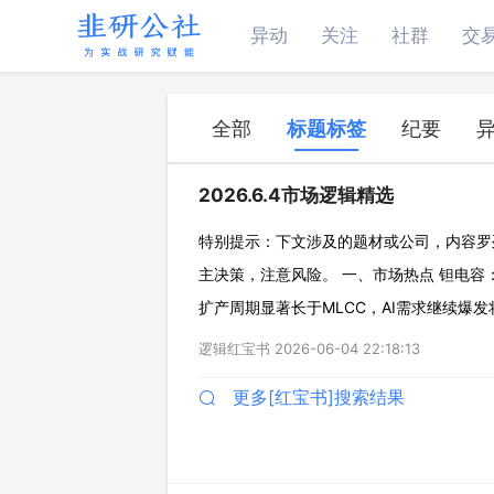
异动
关注
社群
交
全部
标题标签
纪要
2026.6.4市场逻辑精选
特别提示：下文涉及的题材或公司，内容罗
主决策，注意风险。 一、市场热点 钽电容
扩产周期显著长于MLCC，AI需求继续爆
现阶段单机柜价值量2至3万（网传Rubin
逻辑红宝书
2026-06-04 22:18:13
极其有限，工序复杂投资周期长（6-
更多[红宝书]搜索结果