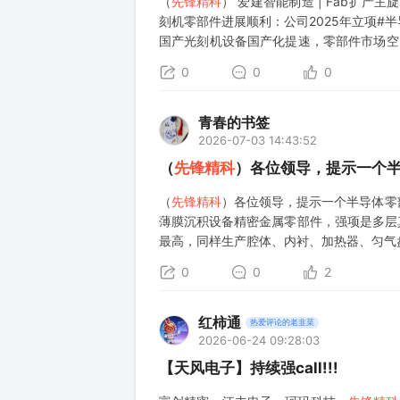
（
先锋精科
） 爱建智能制造 | Fab扩
刻机零部件进展顺利：公司2025年立项
国产光刻机设备国产化提速，零部件市场空
属加热器已规模化量产，26年4月金属加热
0
0
0
青春的书签
2026-07-03 14:43:52
（
先锋精科
）各位领导，提示一个
（
先锋精科
）各位领导，提示一个半导体零
薄膜沉积设备精密金属零部件，强项是多层真
最高，同样生产腔体、内衬、加热器、匀气
0
0
2
红柿通
热爱评论的老韭菜
2026-06-24 09:28:03
【天风电子】持续强call!!!