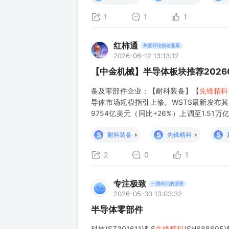
1
1
1
红柿通
热爱评论的老韭菜
2026-06-12 13:13:12
【中金机械】半导体板块推荐20260
备及零部件企业：【耐科装备】【
先锋精科
导体市场规模指引上修。WSTS最新发布其
9754亿美元（同比+26%）上调至1.5
张，先进制程晶圆供需缺口持续扩大，逐步
S
S
S
耐科装备
先锋精科
2
0
1
专注极致
一路向北的游资
2026-05-30 13:03:32
半导体零部件
科技(SZ301611)$ $
先锋精科
(SH688605)