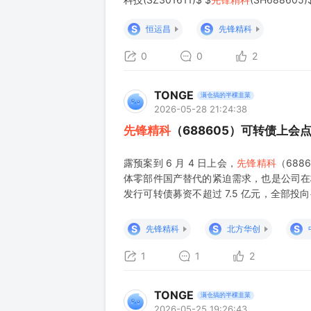
S
S
恒运昌
先锋精科
0
0
2
TONGE
满仓搞的半棵韭菜
2026-05-28 21:24:38
先锋精科
（688605）可转债上
露预案到 6 月 4 日上会，
先锋精科
（68
体零部件国产替代的紧迫需求，也是公司在
发行可转债募资不超过 7.5 亿元，全部
金属材料及器件研发生产（陶瓷加热器） 陶
月完成问询回复→5 月 2
S
S
S
先锋精科
北方华创
1
1
2
TONGE
满仓搞的半棵韭菜
2026-05-25 19:26:43