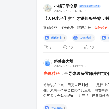
小橘子学交易
只买龙头的龙头选手
2026-07-08 14:04:35
【天风电子】扩产才是终极答案，持续强ca
富创精密、江丰电子、珂玛科技、
先锋精科
S
S
S
珂玛科技
先锋精科
8
10
16
斜修鑫大墙
2026-07-08 08:22:12
先锋精科
：半导体设备零部件的“卖
简单说几个点，看完自己判断。 一是行业
翻。原来一个平台挂两个反应腔，现在中微
匀气盘，全是先锋的主力产品，设备商越卷
中微，这两个市占率还在往上走，订单确定
了25%，但你看在手订单，同比增长55%
S
先锋精科