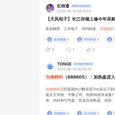
红柿通
热爱评论的老韭菜
2026-06-16 09:13:54
【天风电子】长江存储上修今年采购
富创精密、江丰电子、珂玛科技、
先锋精科
S
S
S
富创精密
珂玛科技
0
1
0
TONGE
满仓搞的半棵韭菜
2026-06-16 00:06:25
先锋精科
（688605）：加热盘
先锋精科
已经是国内少数实现7nm及以下
盖北方华创、中微公司、拓荆科技等设备
体、内衬和匀气盘，而是在加热器、涂层、
导入，是这家公司从零部件放量走向高价值
变复杂。中微公司的刻蚀平
S
S
S
先锋精科
北方华创