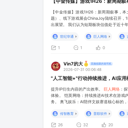
【中金传媒】游戏1H26：新周期
【中金传媒】游戏1H26：新周期叙事，
题）、线下游戏展会ChinaJoy陆续召开
出展望。 我们认为短期板块估值处于近十
有望成为估值修复更重要的催化剂，出海与A
S
S
S
世纪华通
巨人网络
进行时，结构优化驱动ARPU提升
1
1
0
Vin7的大
高抛低吸的老司机
2026-07-31 00:06:48
"人工智能+"行动持续推进，AI应
提升IP衍生内容的产出效率。
巨人网络
：探
体验。 恺英网络：持续推进AI技术在游
务。 奥飞娱乐：AI陪伴文娱赛道核心标的
强互动属性的AI文娱产品。 数码视讯：广
S
S
S
传智教育
普联软件
26
32
20