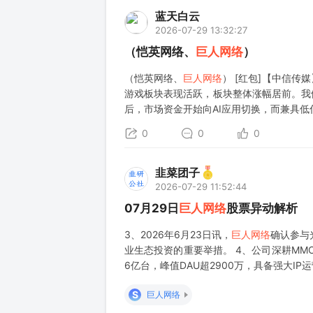
蓝天白云
2026-07-29 13:32:27
（恺英网络、
巨人网络
）
（恺英网络、
巨人网络
） [红包]【中信传
游戏板块表现活跃，板块整体涨幅居前。我
后，市场资金开始向AI应用切换，而兼具低
面来看，近期游戏行业催化持续累积：7月
0
0
0
韭菜团子
2026-07-29 11:52:44
07月29日
巨人网络
股票异动解析
3、2026年6月23日讯，
巨人网络
确认参与
业生态投资的重要举措。 4、公司深耕MMO
6亿台，峰值DAU超2900万，具备强大I
S
巨人网络