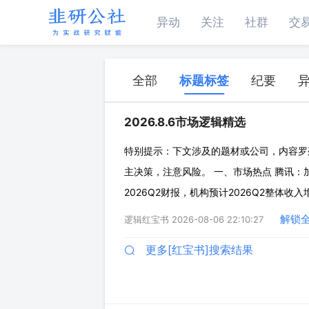
异动
关注
社群
交
全部
标题标签
纪要
2026.8.6市场逻辑精选
特别提示：下文涉及的题材或公司，内容罗
主决策，注意风险。 一、市场热点 腾讯：加
2026Q2财报，机构预计2026Q2整体
务（WorkBuddy、微信AI等）进展。 ◇W
解锁
逻辑红宝书
2026-08-06 22:10:27
日正式上
更多[红宝书]搜索结果