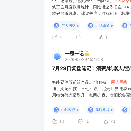
中世纪华通、恺英网络、吉比特、
巨人网络
戏工位月度数据统计，同比增速依旧在10%
较好的避风港。建议关注：游戏ETF，板
人网络
、完美世界，港股心动公司、网易。 
S
S
S
巨人网络
世纪华通
4
1
1
一思一记
2026-07-29 15:47:18
7月29日复盘笔记：消费/机器人/游
智能硬件等前沿产品。 涨停板：
巨人网络
通、姚记科技、三七互娱、完美世界 电网
用电负荷大幅攀升，电网扩容、老旧设备更
周期有望加速兑现。 涨停板：三变科技、
气、大连电瓷、顺钠股份 固态电池 国轩控
S
S
S
中红医疗
圣晖集成
13
10
20