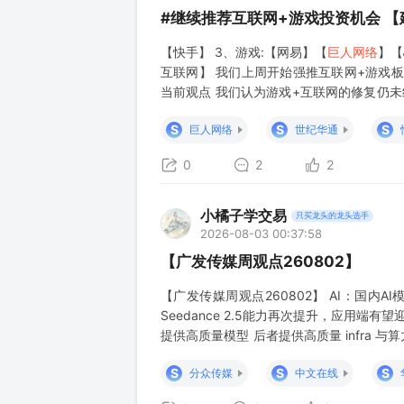
#继续推荐互联网+游戏投资机会 【
【快手】 3、游戏:【网易】【
巨人网络
】【
互联网】 我们上周开始强推互联网+游戏板块，过去
当前观点 我们认为游戏+互联网的修复仍
比高；应用端，大模型迭代速度快价格竞争
S
S
S
巨人网络
世纪华通
0
2
2
小橘子学交易
只买龙头的龙头选手
2026-08-03 00:37:58
【广发传媒周观点260802】
【广发传媒周观点260802】 AI：国内AI
Seedance 2.5能力再次提升，应用端
提供高质量模型 后者提供高质量 infra 与算
+游戏AI应用）、阿里巴巴（通义千问+阿里
S
S
S
分众传媒
中文在线