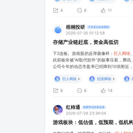
4
6
11
梧桐投研
只买龙头的老股民
2026-07-30 01:12:58
存储产业链赶底，资金高低切
下2连板。游戏股的反弹最像样：
巨人网络
此前板块被“AI取代软件”的叙事压着，
公司今年的动态市盈率已经降到10倍附近
证。新品定档、上线、流水，每个月都有数
S
S
S
巨人网络
恺英网络
8
6
14
红柿通
热爱评论的老韭菜
2026-07-29 23:39:04
游戏板块：低估值，低预期，低机