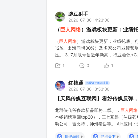
豌豆射手
2026-07-30 14:23:06
（
巨人网络
）游戏板块更新：业绩
（
巨人网络
）游戏板块更新：业绩托底、行业
12%、出海同增30%）及多家公司业绩预
足。 3. 7月版号创近年新高，行业会议+C
化，关注旗舰产品+新品测试 #心动公司
1
0
1
红柿通
热爱评论的老韭菜
2026-07-30 13:53:30
【天风传媒互联网】看好传媒反弹，
龙群侠传等多款新品即将上线），
巨人网络
本畅销榜重回top20），三七互娱（斗破苍穹
动公司，吉比特，神州泰岳等。 AI+应
以梯队式能力快速逼近闭源SOTA，且toke
S
S
S
世纪华通
易点天下