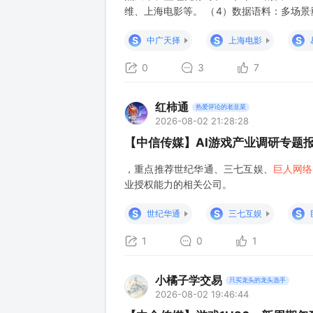
维、上海电影等。 （4）数据语料：多场
等。
S
S
S
中广天择
上海电影
0
3
7
红柿通
热爱评论的老韭菜
2026-08-02 21:28:28
【中信传媒】AI游戏产业调研专题
，重点推荐世纪华通、三七互娱、
巨人网络
业授权能力的相关公司。
S
S
S
世纪华通
三七互娱
1
0
1
小橘子学交易
只买龙头的龙头选手
2026-08-02 19:46:44