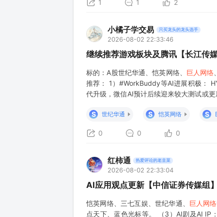
1
1
2
小橘子学交易
只买龙头的龙头选手
2026-08-02 22:33:46
继续推荐游戏板块及腾讯【长江传
标的：A股世纪华通、恺英网络、
巨人网络
推荐： 1）#WorkBuddy等AI进展积极
代升级，微信AI预计后续迎来较大测试或更
AI负估值有望逐步消除； 2）#基本面稳健
S
S
S
世纪华通
恺英网络
0
0
0
红柿通
热爱评论的老韭菜
2026-08-02 22:33:04
AI应用观点更新【中信证券传媒组
恺英网络、三七互娱、世纪华通、
巨人网络
点天下、蓝色光标等。 （3）AI剧及AI 