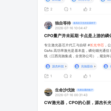
2
1
2
独自等待
春风吹又生的韭菜种子
2026-07-16 10:04:47
CPO量产并未延期 卡点是上游的磷
专注激光器芯片代工与自研 #
长光华芯
，公
GaAs 高功率激光是基本盘，磷化铟光通信 E
线（江西兆驰集成，全资孙公司），规划年产
S
S
S
源杰科技
兆驰股份
1
2
1
生命沙伐旅
无师自通的散户
2026-07-16 00:31:43
CW激光器，CPO的心脏，源杰长