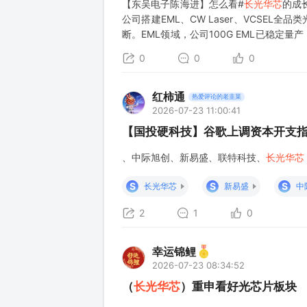
【东吴电子陈海进】怎么看#
长光华芯
的成
公司搭建EML、CW Laser、VCSE
断。EML领域，公司100G EML已稳定量产
突破60GHz，匹配主流架构，同时前瞻布局1
0
0
0
红柿通
热爱评论的老韭菜
2026-07-23 11:00:41
【国投硬科技】谷歌上调资本开支指
、中际旭创、新易盛、联特科技、
长光华芯
S
S
S
长光华芯
新易盛
中
2
1
0
幸运锦鲤
2026-07-23 08:34:52
（
长光华芯
）重申看好光芯片板块