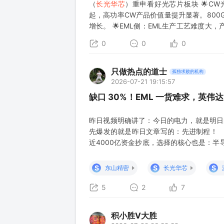
（
长光华芯
）重申看好光芯片板块 🌟CW光
起，高功率CW产品价值量提升显著。800G、
增长。 🌟EML侧：EML生产工艺难度
块InP衬底上单片集成DFB激光
0
0
0
只做热点的道士
孤独求败的机构
2026-07-21 19:15:57
缺口 30%！EML 一货难求，英伟达
昨日视频明确讲了：今日的电力，就是明日
先爆发的就是昨日文章写的：先进制程！ 
近4000亿资金抄底，选择的核心也是：半
地方删了又删，还是发不出来！ 要进一
EML芯片！ 而且这个不是现在才讲，今年4月
S
S
S
东山精密
长光华芯
下一个
5
2
7
积小胜V大胜