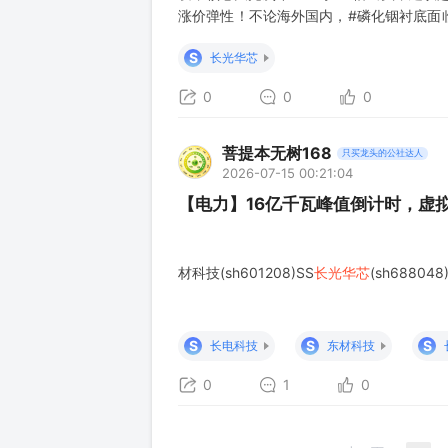
涨价弹性！不论海外国内，#磷化铟衬底面
国内缺电子级红磷（日本占据90%供给，当
S
长光华芯
0
0
0
菩提本无树168
只买龙头的公社达人
2026-07-15 00:21:04
【电力】16亿千瓦峰值倒计时，虚
材科技(sh601208)SS
长光华芯
(sh6880
S
S
S
长电科技
东材科技
0
1
0