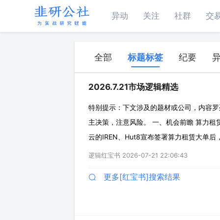
异动
关注
社群
交
全部
标题标签
纪要
2026.7.21市场逻辑精选
特别提示：下文涉及的题材或公司，内容罗
主决策，注意风险。 一、机会前瞻 算力租赁
云的IREN、Hut8宣布签署算力租赁大单后，
家开发商签署总额28亿美元的多年期云服务
逻辑红宝书
2026-07-21 22:06:43
过40亿美元，过去1
更多[红宝书]搜索结果