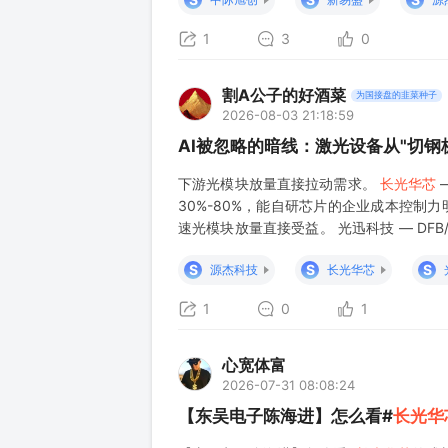
1
3
0
割A公子的好酒菜
为国接盘的韭菜种子
2026-08-03 21:18:59
AI被忽略的暗线：激光设备从"切钢板
下游光模块放量直接拉动需求。
长光华芯
30%-80%，能自研芯片的企业成本控制力
速光模块放量直接受益。 光迅科技 — DFB
平台型优势明显。 福晶科技 — 光学晶体
S
S
S
源杰科技
长光华芯
1
0
1
心宽体富
2026-07-31 08:08:24
【东吴电子陈海进】怎么看#
长光华