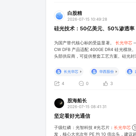
白股精
2026-07-15 10:49:28
硅光技术：50亿美元、50%渗透率
为国产替代核心标的受益显著。
长光华芯
CW DFB 产品适配 400GE DR4 硅光模
头部供应商，可提供整套工艺方案。硅光封装
一览 企业名称 硅光布局要点 铭普光磁 80
S
S
S
长光华芯
华西股份
4
0
3
股海船长
2026-07-15 08:41:31
坚定看好光通信
子级红磷：光智科技 #光芯片：
长光华芯
①
发，核心大光次年 PE 均 10 倍出头，