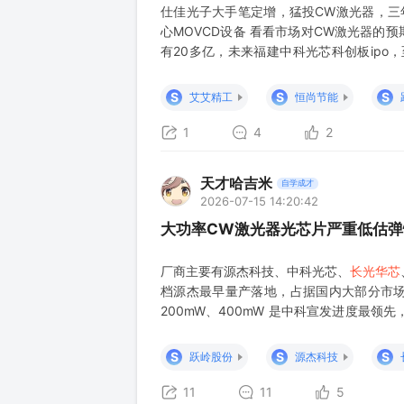
仕佳光子大手笔定增，猛投CW激光器，三年
心MOVCD设备 看看市场对CW激光器的预
有20多亿，未来福建中科光芯科创板ipo，
跃岭股份持有中科光芯10.09％股权，目前只
10.09％的股权对应的投资收益超百亿。 图
S
S
S
艾艾精工
恒尚节能
1
4
2
天才哈吉米
自学成才
2026-07-15 14:20:42
大功率CW激光器光芯片严重低估
厂商主要有源杰科技、中科光芯、
长光华芯
档源杰最早量产落地，占据国内大部分市
200mW、400mW 是中科宣发进度最领
达CPO，各有各的长处。 CW专项产能上，源
追赶源杰意图，就等下游订
S
S
S
跃岭股份
源杰科技
11
11
5