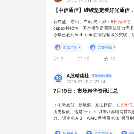
2026-07-20 06:38:39
【中信通信】继续坚定看好光通信，不
新易盛、东山、立讯 光上游：#
长光华芯
capex持续性、国产模型是否降低算力需
今年已看到Anthropic在编程领域的
速赶超，全球AI模型上限不断拔高，技术发
S
S
长光华芯
光智科技
3
10
10
A股精读社
不要怂的老股民
2026-07-19 21:27:24
7月19日：市场精华资讯汇总
：中际旭创、新易盛、东山精密、
长光华芯
历史极值。这是“十五五”以来江苏电网首次
力、深南电A 3、WAIC世博展览馆“模
Optimus等整机厂商)已经就位”，覆
茶，一套动作下来是6分钟的长
S
S
S
新易盛
长光华芯
铜