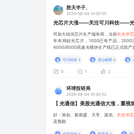
胜天半子、
2026-08-04 14:00:55
光芯片大涨——关注可川科技——
司加大硅光芯片生产端布局，当前
长光华芯
年布局硅光芯片，100G已有产品，20
400G/800G高速光模块生产线已正式
与北京、苏州等地固态电池领域知名企业开
S
S
S
可川科技
东山精密
0
1
2
环球投研局
2026-08-04 10:42:52
【 光通信】美股光通信大涨，重视筑底
好：旭创、新易盛、天孚、源杰、
长光华芯
及预期
S
S
S
中际旭创
新易盛
源