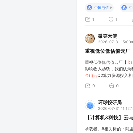
业黑马：联合智谱、沐曦
S
S
中国电信
中
1
1
微笑天使
2026-07-31 15:00:
重视低位低估值云厂
重视低位低估值云厂【
金
影响收入趋势，我们认为都在
金山云
Q2算力资源投入
开支和算力部署恢复，收
0
0
环球投研局
2026-07-31 11:12:1
【计算机&科技】云
承载者。#相关标的：阿