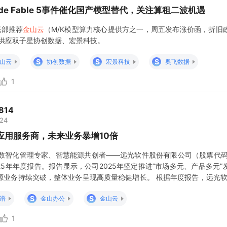
de Fable 5事件催化国产模型替代，关注算租二波机遇
底部推荐
金山云
（M/K模型算力核心提供方之一，周五发布涨价函，折旧
力供应双子星协创数据、宏景科技。
S
S
S
山云
协创数据
宏景科技
奥飞数据
1
814
:24
应用服务商，未来业务暴增10倍
业数智化管理专家、智慧能源共创者——远光软件股份有限公司（股票代码：0
025年年度报告。报告显示，公司2025年坚定推进“市场多元、产品多元
源业务持续突破，整体业务呈现高质量稳健增长。 根据年度报告，远光软件
。年报披露，公司全年实现营业收入25.92亿元，同比增长8.08%；
S
S
谱
金山办公
金山云
1