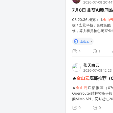
2026-07-08 20:44
7月8日 韭研AI晚间
08 20:36 概览： 1.
金山
据 / 宏景科技 / 智微
修，算力租赁核心玩家业绩
云科技26H1业绩预告，Q
S
金山云
4
1
蓝天白云
2026-07-08 12:23
🔥
金山云
底部推荐（0
🔥
金山云
底部推荐（070
Openrouter维持较
购MiMo API，同时超过
望上修。Q1预计是26年
0
0