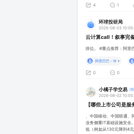
4
1
环球投研局
2026-08-03 10:05
云计算call！叙事
排位。 #重点推荐：阿里
S
S
阿里巴巴－W
0
0
小橘子学交易
只
2026-08-02 10:55
【哪些上市公司是服
、中国移动、中国联通、
业务侧重IT基础设施安全
低（例如从130元降到4