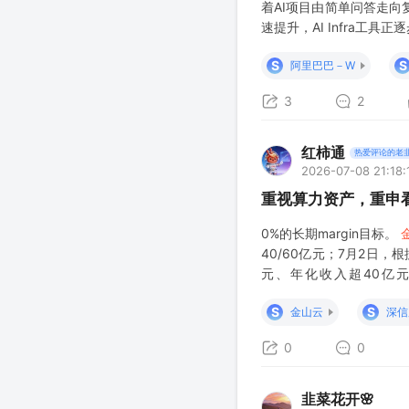
着AI项目由简单问答走向
速提升，AI Infra
等。 ——高景气、高壁垒：以
S
S
阿里巴巴－W
3
2
红柿通
热爱评论的老
2026-07-08 21:18:
重视算力资产，重申
0%的长期margin目标。
40/60亿元；7月2日，
元、年化收入超40亿元
+245%-310%；行云科技
S
S
金山云
深信
0
0
韭菜花开🌸