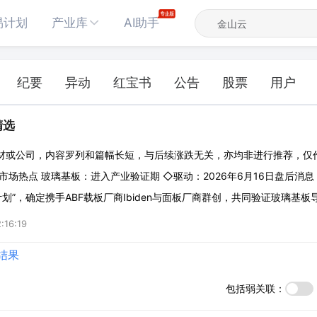
易计划
产业库
AI助手
纪要
异动
红宝书
公告
股票
用户
精选
材或公司，内容罗列和篇幅长短，与后续涨跌无关，亦均非进行推荐，仅
市场热点 玻璃基板：进入产业验证期 ◇驱动：2026年6月16日盘后消
计划”，确定携手ABF载板厂商Ibiden与面板厂商群创，共同验证玻璃基板
开玻璃基板技术应用进程，意味着玻璃基板正式跨入产业化验证阶段。 
:16:19
0毫米基板尺
结果
包括弱关联：