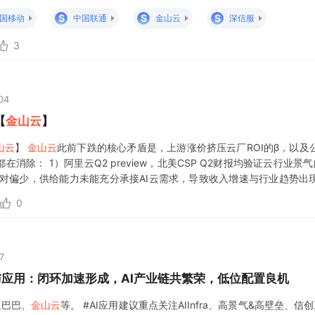
等发布“龙虾云电脑”，聚合国产算力与大模型，专门服务中小
S
S
S
国移动
中国联通
金山云
深信服
3
04
【
金山云
】
山云
】
金山云
此前下跌的核心矛盾是，上游涨价挤压云厂ROI的β，以及
消除： 1）阿里云Q2 preview，北美CSP Q2财报均验证云行业景气
相对偏少，供给能力未能充分承接AI云需求，导致收入增速与行业趋势出
入增速有望向行业趋势收敛。 公司背靠金山及
0
7
与应用：闭环加速形成，AI产业链共繁荣，低位配置良机
里巴巴、
金山云
等。 #AI应用建议重点关注AIInfra、高景气&高壁垒、信创三