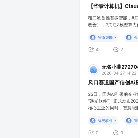
【华泰计算机】Clau
租二波首推智微智能，#
改善），#关注Z模型算
S
S
智微智能
金
4
2
无名小韭27270
2026-04-27 14:22
风口赛道国产信创Ai
25日，国内AI引领的企
“远光软件”）正式发布2
核心主业的同时，智慧能
长态势，经营质量持续优化
S
S
远光软件
智
3.00亿元，同比增长2.4
0
0