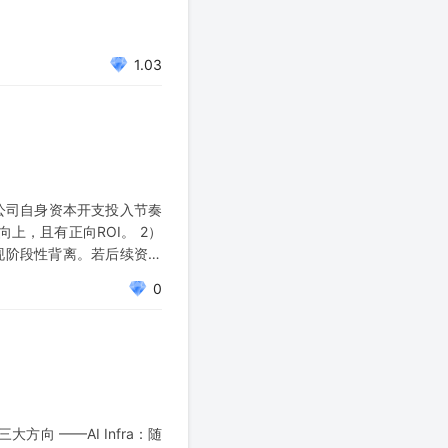
1.03
公司自身资本开支投入节奏
向上，且有正向ROI。 2）
现阶段性背离。若后续资本
0
大方向 ——AI Infra：随