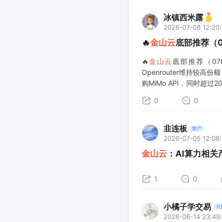
冰镇西米露
2026-07-08 12:20:
🔥
金山云
底部推荐（0
🔥
金山云
底部推荐（070
Openrouter维持较
购MiMo API，同时超过
望上修。Q1预计是26年
0
0
韭连板
散户
2026-07-05 12:08
金山云
：AI算力相关
1
0
小橘子学交易
只
2026-06-14 23:49