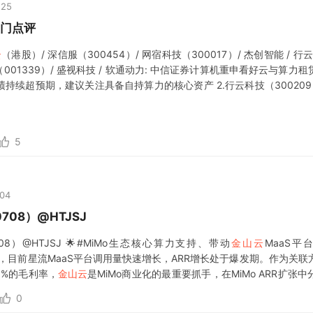
:25
热门点评
云
（港股）/ 深信服（300454）/ 网宿科技（300017）/ 杰创智能 / 行
智能（001339）/ 盛视科技 / 软通动力: 中信证券计算机重申看好云与算
持续超预期，建议关注具备自持算力的核心资产 2.行云科技（300209
2
5
:04
708）@HTJSJ
8）@HTJSJ 🌟#MiMo生态核心算力支持、带动
金山云
MaaS平
高份额，目前星流MaaS平台调用量快速增长，ARR增长处于爆发期。作为关联
20%的毛利率，
金山云
是MiMo商业化的最重要抓手，在MiMo ARR扩张中
0