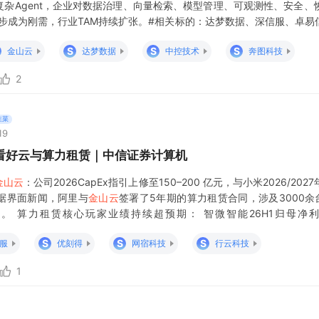
复杂Agent，企业对数据治理、向量检索、模型管理、可观测性、安全
工具正逐步成为刚需，行业TAM持续扩张。#相关标的：达梦数据、深信服、卓
Seedance 2.0为例，
S
S
S
金山云
达梦数据
中控技术
奔图科技
2
韭菜
19
看好云与算力租赁｜中信证券计算机
金山云
：公司2026CapEx指引上修至150–200 亿元，与小米2026/2
根据界面新闻，阿里与
金山云
签署了5年期的算力租赁合同，涉及3000余
。 算力租赁核心玩家业绩持续超预期： 智微智能26H1归母净利润3.
26H1归母净利润1000
S
S
S
服
优刻得
网宿科技
行云科技
1