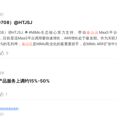
01
708）@HTJSJ
8）@HTJSJ 🌟#MiMo生态核心算力支持、带动
金山云
MaaS平
高份额，目前星流MaaS平台调用量快速增长，ARR增长处于爆发期。作为关联
20%的毛利率，
金山云
是MiMo商业化的最重要抓手，在MiMo ARR扩张中
0
:29
产品服务上调约15%-50%
1
买龙头的龙头选手
:21