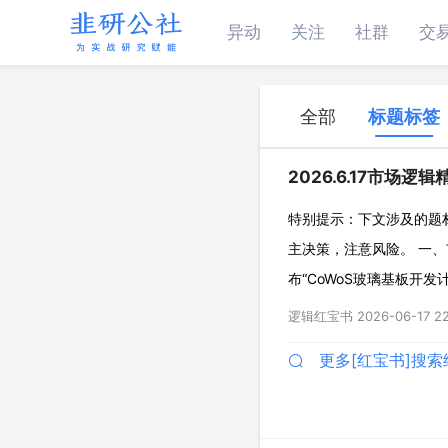
异动
关注
社群
交
全部
标题标签
2026.6.17市场逻辑
特别提示：下文涉及的题
主决策，注意风险。 一、
布“CoWoS玻璃基板开发
行性，这是台积电首次公
逻辑红宝书
2026-06-17 22
1）台积电锁定310×31
更多[红宝书]搜索