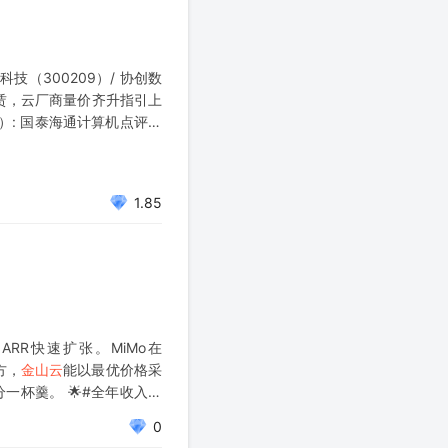
云科技（300209）/ 协创数
力租赁，云厂商量价齐升指引上
）: 国泰海通计算机点评行
1.85
台ARR快速扩张。MiMo在
方，
金山云
能以最优价格采
分一杯羹。 🌟#全年收入有
0