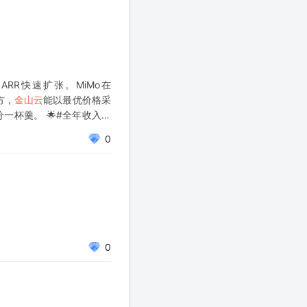
台ARR快速扩张。MiMo在
方，
金山云
能以最优价格采
分一杯羹。 🌟#全年收入有
0
0