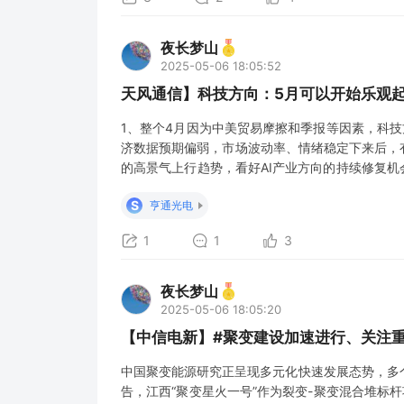
夜长梦山
2025-05-06 18:05:52
天风通信】科技方向：5月可以开始乐观
1、整个4月因为中美贸易摩擦和季报等因素，科
济数据预期偏弱，市场波动率、情绪稳定下来后，
的高景气上行趋势，看好AI产业方向的持续修复机会
产业链公司在业绩和capex的整体表现上仍是向上超预
S
亨通光电
降本、提效、ROI等指标上持
1
1
3
夜长梦山
2025-05-06 18:05:20
【中信电新】#聚变建设加速进行、关注
中国聚变能源研究正呈现多元化快速发展态势，多
告，江西“聚变星火一号”作为裂变-聚变混合堆标杆