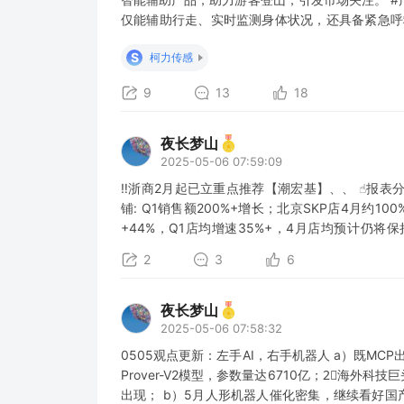
仅能辅助行走、实时监测身体状况，还具备紧急呼
学关节设计，可承受200公斤瞬时拉力。内置的A
S
柯力传感
力强度，续航时间达8小时，为佩戴者节省
9
13
18
夜长梦山
2025-05-06 07:59:09
‼浙商2月起已立重点推荐【潮宏基】、、 ☝报表
铺: Q1销售额200%+增长；北京SKP店4月约1
+44%，Q1店均增速35%+，4月店均预计仍将保
+10% #曼卡龙: Q1收入+43%、利润+34%，Q1电商渠道增速
2
3
6
夜长梦山
2025-05-06 07:58:32
0505观点更新：左手AI，右手机器人 a）既MCP出现
Prover-V2模型，参数量达6710亿；2⃣海外科
出现； b）5月人形机器人催化密集，继续看好国