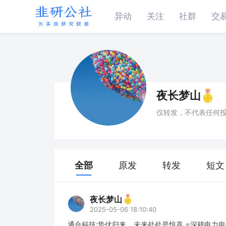
异动
关注
社群
交
夜长梦山
仅转发，不代表任何
全部
原发
转发
短文
夜长梦山
2025-05-06 18:10:40
通合科技:蛰伏归来，未来处处是惊喜 ⭐深耕电力