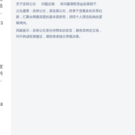
关于韭研公社
问题反馈
有问题请联系
@韭菜团子
迭
公社愿景：韭研公社，原韭菜公社，投资干货最多的共享社
阶
群，汇聚全网最深度的基本面研究，消弭个人滞后机构的逻
火
03
辑鸿沟。
风险提示：韭研公社里任何网友的发言，都有其特定立场，
均不构成投资建议，请投资者独立审慎决策。
度
吨
来
季
88