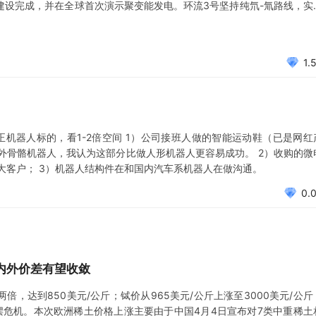
7年建设完成，并在全球首次演示聚变能发电。环流3号坚持纯氘-氚路线，实
入示范阶段。星环聚能专注高温磁体研发，成都先觉探索激光约束路径，能量
1.
机器人标的，看1-2倍空间 1）公司接班人做的智能运动鞋（已是网红
外骨骼机器人，我认为这部分比做人形机器人更容易成功。 2）收购的微
入大客户； 3）机器人结构件在和国内汽车系机器人在做沟通。
0.
内外价差有望收敛
倍，达到850美元/公斤；铽价从965美元/公斤上涨至3000美元/公斤
停摆危机。本次欧洲稀土价格上涨主要由于中国4月4日宣布对7类中重稀土