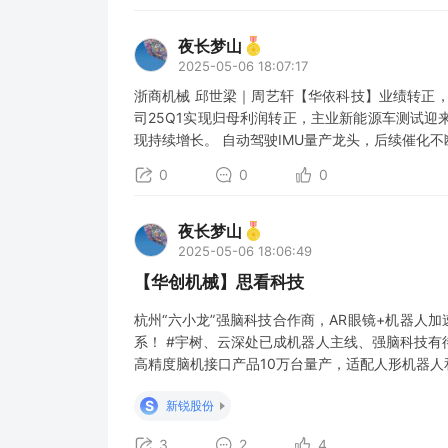
夜长梦山
2025-05-06 18:07:17
浙商机械 邱世梁｜周艺轩【华依科技】业绩转正，
司25Q1实现归母利润转正，主业新能源车测试
现持续增长。 自动驾驶IMU量产龙头，后续催化
IMU惯导放量在即！ 华依科技已经量产出货多家
0
0
0
伴，机器人标的估值洼地 华依科技作为重要合作
夜长梦山
2025-05-06 18:06:49
【华创机械】思看科技
杭州“六小龙”强脑科技合作商，AR眼镜+机器人
系！ #宇树、云深处已成机器人主线、强脑科技有
高精度脑机接口产品10万台量产，适配人形机器
传感器和算法能力突破，有效地捕捉残肢信号，可
S
新锐股份
#思看与强脑合作，通过扫描患者肢体结构，
3
2
4