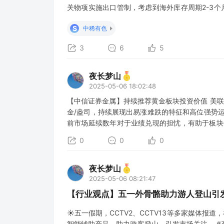
关物项实施出口管制，考虑到海外库存周期2-3
产。 #稀土相关物项在电动汽车、风力涡轮机电
S
中稀有色
缓和态势，中重稀土产品尤其是民用稀土磁
3
6
5
夜长梦山
2025-05-06 18:02:48
【中信证券金属】持续推荐黄金板块投资价值 美联
金/盎司，持续展现出易涨难跌的特征和高位强势
前市场延续数年对于业绩兑现的担忧，有助于板块
东黄金（A+H）】，价值成长属性充沛、黄金业
0
0
0
黄金、万国黄金集团、中国黄金国际、赤峰黄金等
夜长梦山
2025-05-06 08:21:47
【行业观点】五一外骨骼助力游人登山引
☀五一假期，CCTV2、CCTV13等多家媒体报
智能辅助产品，助力游客登山，引发市场关注。 #