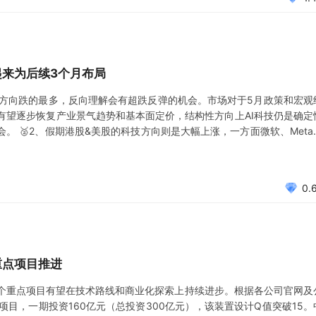
起来为后续3个月布局
技方向跌的最多，反向理解会有超跌反弹的机会。市场对于5月政策和宏观
有望逐步恢复产业景气趋势和基本面定价，结构性方向上AI科技仍是确定
。 🥈2、假期港股&美股的科技方向则是大幅上涨，一方面微软、Meta
期的，并且AI表现在capex、增收（用户数+时长+tokens+应用等）
0.
重点项目推进
个重点项目有望在技术路线和商业化探索上持续进步。根据各公司官网及
项目，一期投资160亿元（总投资300亿元），该装置设计Q值突破15。