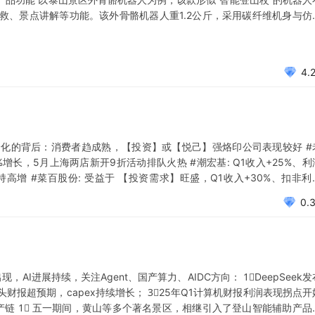
救、景点讲解等功能。该外骨骼机器人重1.2公斤，采用碳纤维机身与仿
I系统通过压力传感器与惯性导航模块，能在攀登陡峭的十八盘时自动调节
4.
分化的背后：消费者趋成熟，【投资】或【悦己】强烙印公司表现较好 #
00%增长，5月上海两店新开9折活动排队火热 #潮宏基: Q1收入+25%、利
持高增 #菜百股份: 受益于 【投资需求】旺盛，Q1收入+30%、扣非利
61% -------------------------
0.
，AI进展持续，关注Agent、国产算力、AIDC方向： 1⃣DeepSeek发
技巨头财报超预期，capex持续增长； 3⃣25年Q1计算机财报利润表现拐点开
产链 1⃣ 五一期间，黄山等多个著名景区，相继引入了登山智能辅助产品