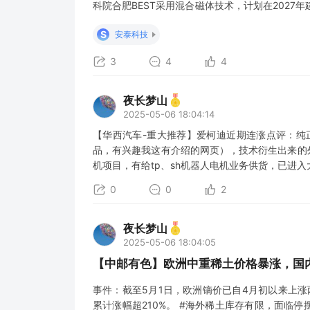
科院合肥BEST采用混合磁体技术，计划在202
100%高温超导运行，预计将在2045年左右进
S
安泰科技
点（洪荒）的170规划高温超导方案值
3
4
4
夜长梦山
2025-05-06 18:04:14
【华西汽车-重大推荐】爱柯迪近期连涨点评：纯正
品，有兴趣我这有介绍的网页），技术衍生出来的
机项目，有给tp、sh机器人电机业务供货，已进
0
0
2
夜长梦山
2025-05-06 18:04:05
【中邮有色】欧洲中重稀土价格暴涨，国
事件：截至5月1日，欧洲镝价已自4月初以来上涨两
累计涨幅超210%。 #海外稀土库存有限，面临