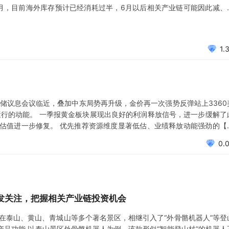
个月，目前海外库存预计已经消耗过半，6月以后相关产业链可能因此减、
机和飞机等领域难以替代，短期不具备重建供应链可能。目前中美关税谈判
1.
储议息会议临近，叠加中东局势再升级，金价再一次强势反弹站上3360
运行的动能。 一季报黄金板块展现出良好的利润释放信号，进一步缓解了
估值进一步修复。 优先推荐资源维度显著低估、业绩释放动能强劲的【
务占比显著提升的【紫金矿业】，量价弹性显著的【招金矿业】，以及【中
0.
等】，建
发关注，把握相关产业链投资机会
道，在泰山、黄山、青城山等多个著名景区，相继引入了“外骨骼机器人”等登
产品功能 以泰山景区外骨骼机器人为例，该款形似“智能登山杖”的机器人