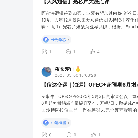
【天风通信】光芯片大涨点评
阿尔法逻辑得到加强，业绩有望加速向好 🥇今日
10%。去年12月份以来天风通信团队持续推荐仕
辑： 🥈1）光芯片短缺为业界共识，根据、Fabrin
求，由于扩产周期长、短期无法弥补缺口，它们预
S
长光华芯
技、长光华芯已进入到龙头企
1
1
4
夜长梦山
2025-05-06 18:08:28
【信达交运｜油运】OPEC+超预期6月
🔹事件 · OPEC+在2025年5月3日的审查会
6月起将撤销减产量提升至41.1万桶/日，撤销减产
国沙特阿拉伯主导，旨在惩罚未完全遵守配额的
OPEC+可能在7月额外增产41.1万桶/日，若伊
S
中远海能
并于11月完全撤销减
0
0
1