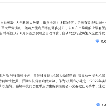
自动驾驶+人形机器人放量，重点推荐！ 利润转正，后续有望连续增长 
迎来重大经营拐点，随着产能利用率的逐步提升，未来几个季度的业绩有望
不断 特斯拉预计6月份首次实现全自动驾驶，自动驾驶行业将迎来全面爆发
头部主机厂，后续有望进一步拿到更多订单。 智元机器人IMU重要合作
0.
加速布局 🎁强脑科技链、灵伴科技链+机器人动捕逻辑+背靠杭州浙大机器
待前瞻性挖掘。强脑科技背靠哈佛大学，作为“杭州六小龙之一”2022年实
人和机械臂。强脑科技的仿生手及仿生腿的使用者不需要做任何手术，通过
实现用大脑“意念”控制肢体，完成高精度活动。在仿生手和腿的制作环节
1.