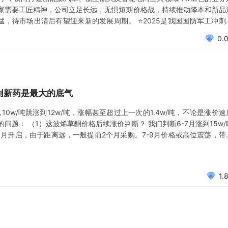
赢家需要工匠精神，公司立足长远，无惧短期价格战，持续推动降本和新品
，待市场出清后有望迎来新的发展周期。 ⭐2025是我国国防军工冲刺
司霍威电源技术积淀深厚，西安基地优势及上市公司资源倾斜下，有望浴
0.
龙
创新药是最大的底气
0w/吨跳涨到12w/吨，涨幅甚至超过上一次的1.4w/吨，不论是涨价速
题： （1）这波烯草酮价格后续涨价判断？ 我们判断6-7月涨到15w/
月开启，由于距离远，一般提前2个月采购。7-9月价格或高位震荡，带
口只能靠制剂库存去补，目前涨价那么疯狂，只能说明下游是真的急。旺
1.