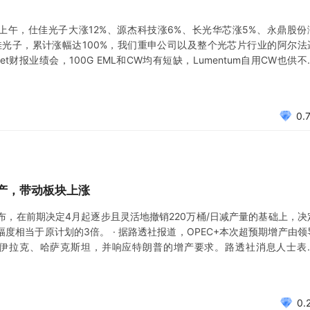
上午，仕佳光子大涨12%、源杰科技涨6%、长光华芯涨5%、永鼎股份
佳光子，累计涨幅达100%，我们重申公司以及整个光芯片行业的阿尔法
et财报业绩会，100G EML和CW均有短缺，Lumentum自用CW也供不
计到2026年光芯片仍将供不应求。国产光芯片有望形成加速替代，源杰
0.
增产，带动板块上涨
议上宣布，在前期决定4月起逐步且灵活地撤销220万桶/日减产量的基础上，决
幅度相当于原计划的3倍。 · 据路透社报道，OPEC+本次超预期增产由领
伊拉克、哈萨克斯坦，并响应特朗普的增产要求。路透社消息人士表
拉克、哈萨克斯坦依旧未遵守配额，OPEC+可能在8月～10月继续额外增产
0.