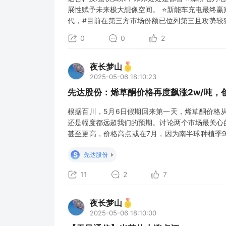
展性赋予未来极大想像空间。 ⭐新能车充电最终
代，#目前在第三方市场份额已位列第三且攻势较猛
段，#历经深刻变革后行业已迎来复苏拐点。子公
0
0
2
重生。 ⭐拥抱AI，#对于经历完整大周期的车规级
夜长梦山
2025-05-06 18:10:23
先达股份：烯草酮价格再度飙涨2w/吨，
根据百川，5月6日假期回来第一天，烯草酮价格从1
还是幅度都远超我们的预期。讨论两个市场最关心的问
甚至更高，价格高点或在7月，因为南半球种植季9
三季度业绩大幅增厚。厂家端硬缺口得到验证，缺
S
先达股份
每月需求量4500吨（每年3.5万
11
2
7
夜长梦山
2025-05-06 18:10:00